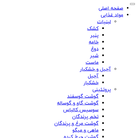
صفحه اصلی
مواد غذایی
لبنیات
کشک
پنیر
خامه
دوغ
شیر
ماست
آجیل و خشکبار
آجیل
خشکبار
پروتئینی
گوشت گوسفند
گوشت گاو و گوساله
سوسیس کالباس
تخم پرندگان
گوشت مرغ و پرندگان
ماهی و میگو
گوشت چرخ کرده