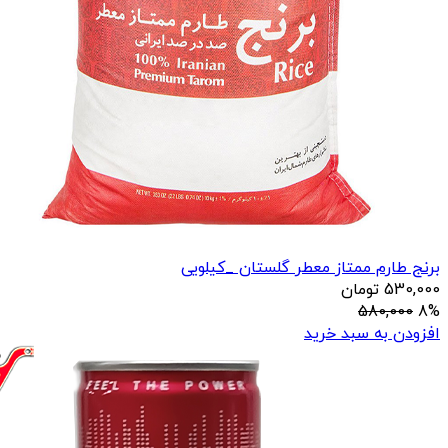
برنج طارم ممتاز معطر گلستان _کیلویی
530,000
تومان
580,000
8%
افزودن به سبد خرید