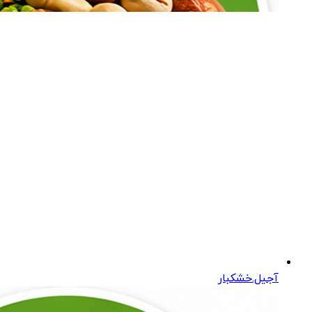
آجیل.خشکبار