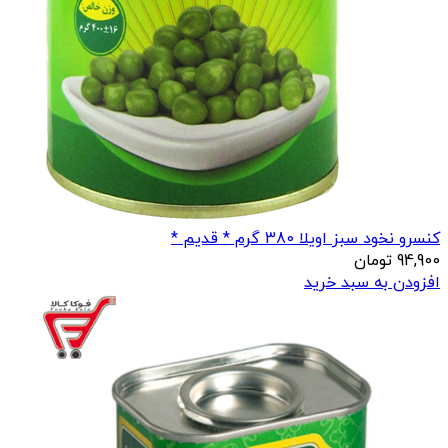
کنسرو نخود سبز اویلا 380 گرم * قدیم *
94,900
تومان
افزودن به سبد خرید