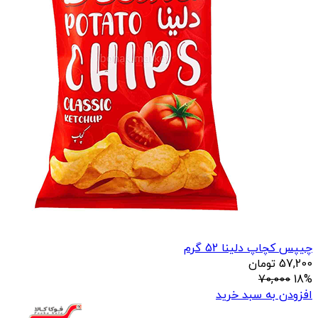
چیپس کچاپ دلینا 52 گرم
57,200
تومان
70,000
18%
افزودن به سبد خرید