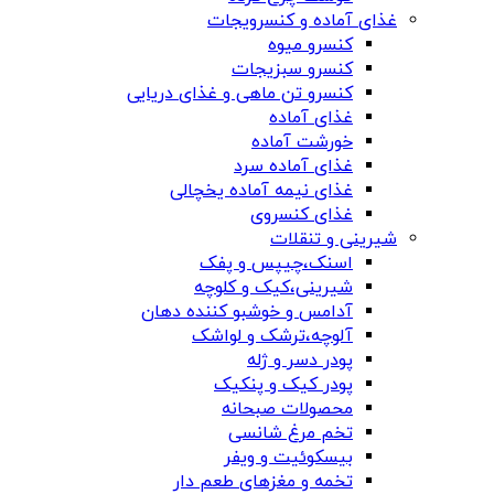
غذای آماده و کنسرویجات
کنسرو میوه
کنسرو سبزیجات
کنسرو تن ماهی و غذای دریایی
غذای آماده
خورشت آماده
غذای آماده سرد
غذای نیمه آماده یخچالی
غذای کنسروی
شیرینی و تنقلات
اسنک،چیپس و پفک
شیرینی،کیک و کلوچه
آدامس و خوشبو کننده دهان
آلوچه،ترشک و لواشک
پودر دسر و ژله
پودر کیک و پنکیک
محصولات صبحانه
تخم مرغ شانسی
بیسکوئیت و ویفر
تخمه و مغزهای طعم دار