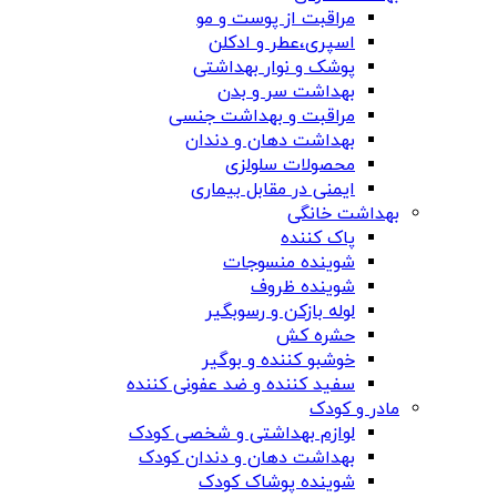
مراقبت از پوست و مو
اسپری،عطر و ادکلن
پوشک و نوار بهداشتی
بهداشت سر و بدن
مراقبت و بهداشت جنسی
بهداشت دهان و دندان
محصولات سلولزی
ایمنی در مقابل بیماری
بهداشت خانگی
پاک کننده
شوینده منسوجات
شوینده ظروف
لوله بازکن و رسوبگیر
حشره کش
خوشبو کننده و بوگیر
سفید کننده و ضد عفونی کننده
مادر و کودک
لوازم بهداشتی و شخصی کودک
بهداشت دهان و دندان کودک
شوینده پوشاک کودک