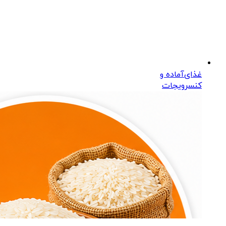
غذای‌آماده و
کنسرویجات