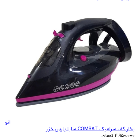
اتو
بخار کف سرامیک COMBAT سایا پارس خزر
4,950,000
تومان