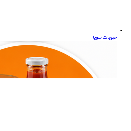
حبوبات.سویا