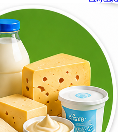
میوه.سبزیجات