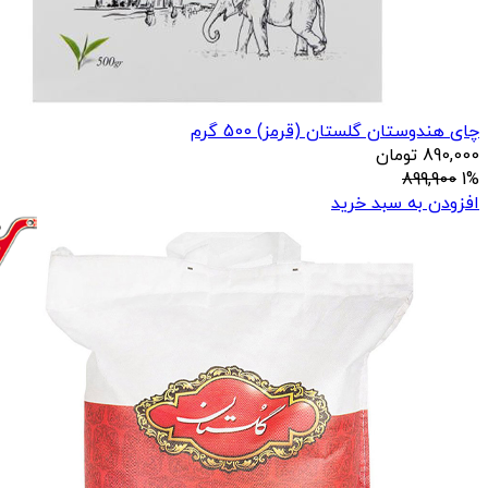
چای هندوستان گلستان (قرمز) 500 گرم
890,000
تومان
899,900
1%
افزودن به سبد خرید