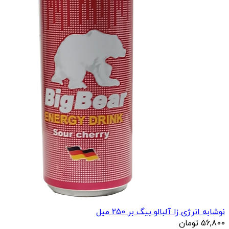
نوشابه انرژی زا آلبالو بیگ بر 250 میل
56,800
تومان