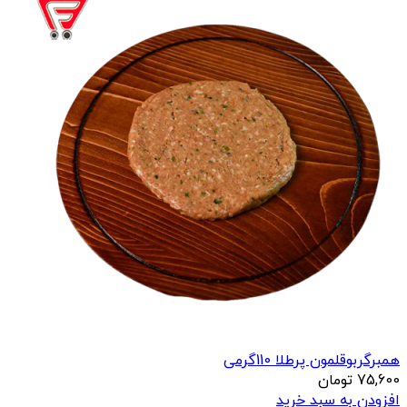
همبرگربوقلمون پرطلا 110گرمی
75,600
تومان
افزودن به سبد خرید