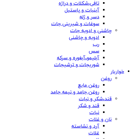
تافی،شکلات و دراژه
آبنبات و پاستیل
دسر و ژله
سوغات و شیرینی جات
چاشنی و ادویه جات
ادویه و چاشنی
رب
سس
آبلیمو،آبغوره و سرکه
شوریجات و ترشیجات
خواربار
روغن
روغن مایع
روغن جامد و نیمه جامد
قند،شکر و نبات
قند و شکر
نبات
نان و غلات
آرد و نشاسته
غلات