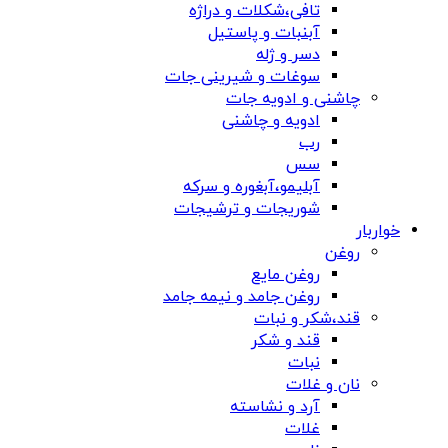
تافی،شکلات و دراژه
آبنبات و پاستیل
دسر و ژله
سوغات و شیرینی جات
چاشنی و ادویه جات
ادویه و چاشنی
رب
سس
آبلیمو،آبغوره و سرکه
شوریجات و ترشیجات
خواربار
روغن
روغن مایع
روغن جامد و نیمه جامد
قند،شکر و نبات
قند و شکر
نبات
نان و غلات
آرد و نشاسته
غلات