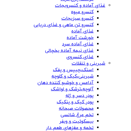
غذای آماده و کنسرویجات
کنسرو میوه
کنسرو سبزیجات
کنسرو تن ماهی و غذای دریایی
غذای آماده
خورشت آماده
غذای آماده سرد
غذای نیمه آماده یخچالی
غذای کنسروی
شیرینی و تنقلات
اسنک،چیپس و پفک
شیرینی،کیک و کلوچه
آدامس و خوشبو کننده دهان
آلوچه،ترشک و لواشک
پودر دسر و ژله
پودر کیک و پنکیک
محصولات صبحانه
تخم مرغ شانسی
بیسکوئیت و ویفر
تخمه و مغزهای طعم دار