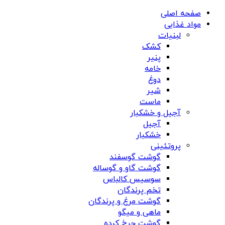
صفحه اصلی
مواد غذایی
لبنیات
کشک
پنیر
خامه
دوغ
شیر
ماست
آجیل و خشکبار
آجیل
خشکبار
پروتئینی
گوشت گوسفند
گوشت گاو و گوساله
سوسیس کالباس
تخم پرندگان
گوشت مرغ و پرندگان
ماهی و میگو
گوشت چرخ کرده