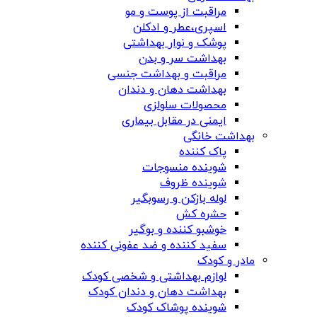
مراقبت از پوست و مو
اسپری،عطر و ادکلن
پوشک و نوار بهداشتی
بهداشت سر و بدن
مراقبت و بهداشت جنسی
بهداشت دهان و دندان
محصولات سلولزی
ایمنی در مقابل بیماری
بهداشت خانگی
پاک کننده
شوینده منسوجات
شوینده ظروف
لوله بازکن و رسوبگیر
حشره کش
خوشبو کننده و بوگیر
سفید کننده و ضد عفونی کننده
مادر و کودک
لوازم بهداشتی و شخصی کودک
بهداشت دهان و دندان کودک
شوینده پوشاک کودک