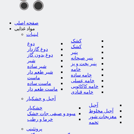
صفحه اصلی
مواد غذایی
لبنیات
کشک
دوغ
کشک
دوغ گازدار
پنیر
دوغ بدون گاز
پنیر صبحانه
شیر
پنیر پخت و پز
شیر ساده
خامه
شیر طعم دار
خامه ساده
ماست
خامه عسلی
ماست ساده
خامه کاکائویی
ماست طعم دار
خامه قنادی
آجیل و خشکبار
آجیل
خشکبار
آجیل مخلوط
میوه و صیفی جات خشک
مغزیجات شور
خرما و رطب
تخمه
پروتئینی