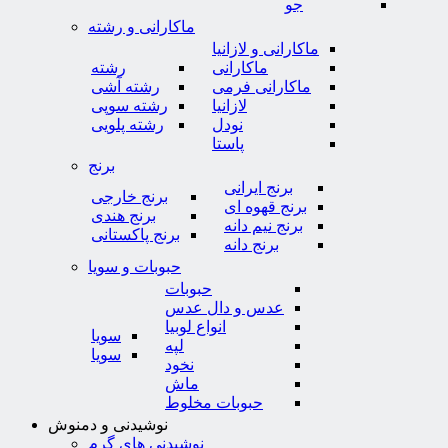
جو
ماکارانی و رشته
ماکارانی و لازانیا
ماکارانی
رشته
ماکارانی فرمی
رشته آشی
لازانیا
رشته سوپی
نودل
رشته پلویی
پاستا
برنج
برنج ایرانی
برنج خارجی
برنج قهوه ای
برنج هندی
برنج نیم دانه
برنج پاکستانی
برنج دانه
حبوبات و سویا
حبوبات
عدس و دال عدس
انواع لوبیا
سویا
لپه
سویا
نخود
ماش
حبوبات مخلوط
نوشیدنی و دمنوش
نوشیدنی های گرم