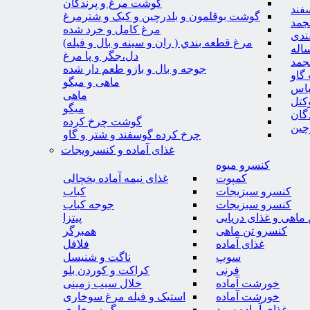
گوشت مرغ و پرندگان
فند
گوشت بوقلمون و بلدرچین و کبک و شترمرغ
جمد
مرغ کامل و خرد شده
ندی
مرغ قطعه بندي ( ران و سينه و بال و فيله)
اله
دل،جگر و پا مرغ
جمد
جوجه و بال و بازو طعم دار شده
گاو
ماهی و میگو
باس
ماهی
کتل
میگو
گان
گوشت چرخ کرده
چین
چرخ کرده گوسفند و شتر و گاو
غذای آماده و کنسرویجات
کنسرو میوه
کمپوت
غذای نیمه آماده یخچالی
کنسرو سبزیجات
کباب
کنسرو سبزیجات
جوجه کباب
ماهی و غذای دریایی
پیتزا
کنسرو تن ماهی
همبرگر
غذای آماده
فلافل
سوپ
ناگت و شنیسل
فرنی
کراکت و کوردن بلو
خورشت آماده
خلال سیب زمینی
خورشت آماده
استیک و فیله مرغ سوخاری
غذای آماده سرد
میگو سوخاری