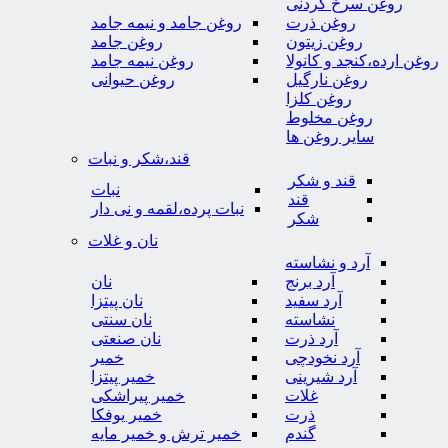
روغن سرخ کردنی
روغن ذرت
روغن جامد و نیمه جامد
روغن زیتون
روغن جامد
روغن ارده،کنجد و کانولا
روغن نیمه جامد
روغن نارگیل
روغن حیوانی
روغن کلزا
روغن مخلوط
سایر روغن ها
قند،شکر و نبات
قند و شکر
نبات
قند
نبات پرده،لقمه و نی دار
شکر
نان و غلات
آرد و نشاسته
آرد برنج
نان
آرد سفید
نان پیتزا
نشاسته
نان سنتی
آرد ذرت
نان صنعتی
آرد نخودچی
خمیر
آرد شیرینی
خمیر پیتزا
غلات
خمیر پیراشکی
ذرت
خمیر یوفکا
گندم
خمیر ترش و خمیر مایه