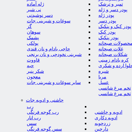
تمبر و ترشک
ژله آماده
پودر دسر و ژله
نی شیر
پودر ژله
دسر نوشیدنی
پودر دسر
سوغات و شیرینی جات
پودر کیک و پنکیک
گز
پودر کیک
سوهان
پودر پنکیک
پشمک
حصولات صبحانه
پولکی
غلات صبحانه
حاجی بادام و نان قندی
شکلات صبحانه
شیرینی نخودچی و نان برنجی
کره بادام زمینی
قاووت
لوا ارده و شکری
حبه
شیره
شکر پنیر
مربا
معجون
عسل
سایر سوغات و شیرینی جات
تخم مرغ شانسی
تخم مرغ شانسی
چاشنی و ادویه جات
رب
ادویه و چاشنی
رب گوجه فرنگی
ادویه دکاری
رب انار
زردچوبه
سس
دارچین
سس گوجه فرنگی