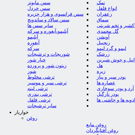
نمک
سس مایونز
انواع فلفل
سس خردل
زعفران
سس فرانسوی و هزار جزیره
سماق
سس سالاد و ساندویچ
کشیر و تخم شربتی
سایر سس ها
گل محمدی
آبلیمو،آبغوره و سرکه
آویشن
آبلیمو
زنجبیل
آبغوره
لیمو و گرد لیمو
سرکه
زرشک
شوریجات و ترشیجات
وانیل و جوش شیرین
خیار شور
هل
زیتون شور و پرورده
زیره
شور
پودر سیر و پیاز
ترشی مخلوط
عصاره ها
ترشی سیر و موسیر
آرد و پودر سوخاری
ترشی لیته
پودر نارگیل
ترشی بندری
دویه ها و چاشنی ها
ترشی فلفل
سایر ترشیجات
خواربار
روغن
روغن مایع
روغن آفتابگردان