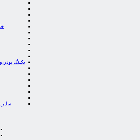
خا
بکینگ پودر،
سایر ا