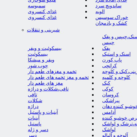
ساندویچ سرد
سمبوسه
الویه
غذای کنسروی
خوراک سوسیس
غذای کنسروی
کشک و بادمجان
شیرینی و تنقلات
نک،چیپس و پفک
چیپس
پفک
بیسکوئیت و ویفر
اسنک و استیک
بیسکوئیت
پاپ کورن
ویفر و میشکا
کرانچی
چوب شور
نی،کیک و کلوچه
تخمه و مغزهای طعم دار
کلوچه و کلمپه
تخمه و مغز تخمه های طعم دار
کیک
مغز های طعم دار
کوکی
تافی،شکلات و دراژه
کروسان
تافی
پیراشکی
شکلات
وشبو کننده دهان
دراژه
آدامس
آبنبات و پاستیل
رص خوشبو کننده
آبنبات
ه،ترشک و لواشک
پاستیل
لواشک
دسر و ژله
آلوچه و آلبالو
دسر