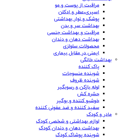
مراقبت از پوست و مو
اسپری،عطر و ادکلن
پوشک و نوار بهداشتی
بهداشت سر و بدن
مراقبت و بهداشت جنسی
بهداشت دهان و دندان
محصولات سلولزی
ایمنی در مقابل بیماری
بهداشت خانگی
پاک کننده
شوینده منسوجات
شوینده ظروف
لوله بازکن و رسوبگیر
حشره کش
خوشبو کننده و بوگیر
سفید کننده و ضد عفونی کننده
مادر و کودک
لوازم بهداشتی و شخصی کودک
بهداشت دهان و دندان کودک
شوینده پوشاک کودک