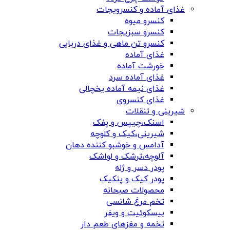
غذای آماده و کنسرویجات
کنسرو میوه
کنسرو سبزیجات
کنسرو تن ماهی و غذای دریایی
غذای آماده
خورشت آماده
غذای آماده سرد
غذای نیمه آماده یخچالی
غذای کنسروی
شیرینی و تنقلات
اسنک،چیپس و پفک
شیرینی،کیک و کلوچه
آدامس و خوشبو کننده دهان
آلوچه،ترشک و لواشک
پودر دسر و ژله
پودر کیک و پنکیک
محصولات صبحانه
تخم مرغ شانسی
بیسکوئیت و ویفر
تخمه و مغزهای طعم دار