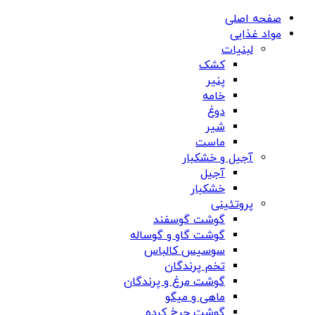
صفحه اصلی
مواد غذایی
لبنیات
کشک
پنیر
خامه
دوغ
شیر
ماست
آجیل و خشکبار
آجیل
خشکبار
پروتئینی
گوشت گوسفند
گوشت گاو و گوساله
سوسیس کالباس
تخم پرندگان
گوشت مرغ و پرندگان
ماهی و میگو
گوشت چرخ کرده