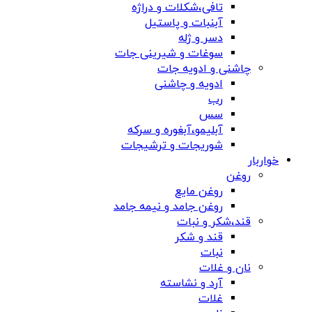
تافی،شکلات و دراژه
آبنبات و پاستیل
دسر و ژله
سوغات و شیرینی جات
چاشنی و ادویه جات
ادویه و چاشنی
رب
سس
آبلیمو،آبغوره و سرکه
شوریجات و ترشیجات
خواربار
روغن
روغن مایع
روغن جامد و نیمه جامد
قند،شکر و نبات
قند و شکر
نبات
نان و غلات
آرد و نشاسته
غلات