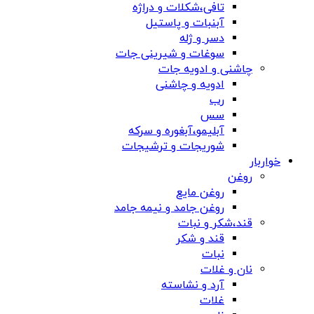
تافی،شکلات و دراژه
آبنبات و پاستیل
دسر و ژله
سوغات و شیرینی جات
چاشنی و ادویه جات
ادویه و چاشنی
رب
سس
آبلیمو،آبغوره و سرکه
شوریجات و ترشیجات
خواربار
روغن
روغن مایع
روغن جامد و نیمه جامد
قند،شکر و نبات
قند و شکر
نبات
نان و غلات
آرد و نشاسته
غلات