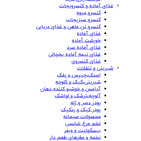
غذای آماده و کنسرویجات
کنسرو میوه
کنسرو سبزیجات
کنسرو تن ماهی و غذای دریایی
غذای آماده
خورشت آماده
غذای آماده سرد
غذای نیمه آماده یخچالی
غذای کنسروی
شیرینی و تنقلات
اسنک،چیپس و پفک
شیرینی،کیک و کلوچه
آدامس و خوشبو کننده دهان
آلوچه،ترشک و لواشک
پودر دسر و ژله
پودر کیک و پنکیک
محصولات صبحانه
تخم مرغ شانسی
بیسکوئیت و ویفر
تخمه و مغزهای طعم دار