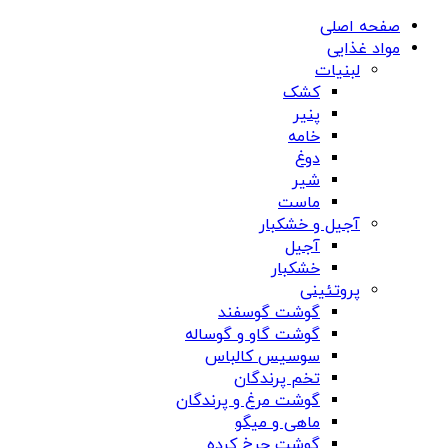
صفحه اصلی
مواد غذایی
لبنیات
کشک
پنیر
خامه
دوغ
شیر
ماست
آجیل و خشکبار
آجیل
خشکبار
پروتئینی
گوشت گوسفند
گوشت گاو و گوساله
سوسیس کالباس
تخم پرندگان
گوشت مرغ و پرندگان
ماهی و میگو
گوشت چرخ کرده