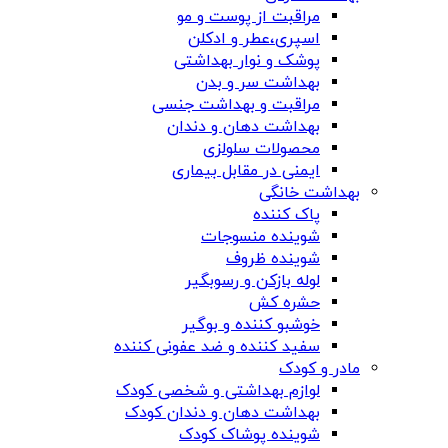
مراقبت از پوست و مو
اسپری،عطر و ادکلن
پوشک و نوار بهداشتی
بهداشت سر و بدن
مراقبت و بهداشت جنسی
بهداشت دهان و دندان
محصولات سلولزی
ایمنی در مقابل بیماری
بهداشت خانگی
پاک کننده
شوینده منسوجات
شوینده ظروف
لوله بازکن و رسوبگیر
حشره کش
خوشبو کننده و بوگیر
سفید کننده و ضد عفونی کننده
مادر و کودک
لوازم بهداشتی و شخصی کودک
بهداشت دهان و دندان کودک
شوینده پوشاک کودک