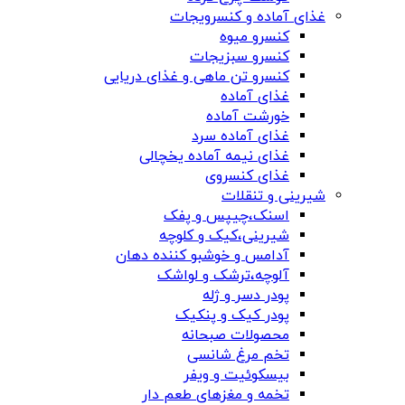
غذای آماده و کنسرویجات
کنسرو میوه
کنسرو سبزیجات
کنسرو تن ماهی و غذای دریایی
غذای آماده
خورشت آماده
غذای آماده سرد
غذای نیمه آماده یخچالی
غذای کنسروی
شیرینی و تنقلات
اسنک،چیپس و پفک
شیرینی،کیک و کلوچه
آدامس و خوشبو کننده دهان
آلوچه،ترشک و لواشک
پودر دسر و ژله
پودر کیک و پنکیک
محصولات صبحانه
تخم مرغ شانسی
بیسکوئیت و ویفر
تخمه و مغزهای طعم دار