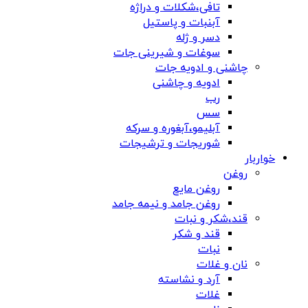
تافی،شکلات و دراژه
آبنبات و پاستیل
دسر و ژله
سوغات و شیرینی جات
چاشنی و ادویه جات
ادویه و چاشنی
رب
سس
آبلیمو،آبغوره و سرکه
شوریجات و ترشیجات
خواربار
روغن
روغن مایع
روغن جامد و نیمه جامد
قند،شکر و نبات
قند و شکر
نبات
نان و غلات
آرد و نشاسته
غلات