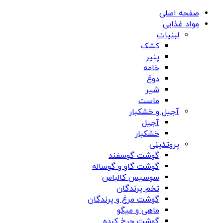
صفحه اصلی
مواد غذایی
لبنیات
کشک
پنیر
خامه
دوغ
شیر
ماست
آجیل و خشکبار
آجیل
خشکبار
پروتئینی
گوشت گوسفند
گوشت گاو و گوساله
سوسیس کالباس
تخم پرندگان
گوشت مرغ و پرندگان
ماهی و میگو
گوشت چرخ کرده