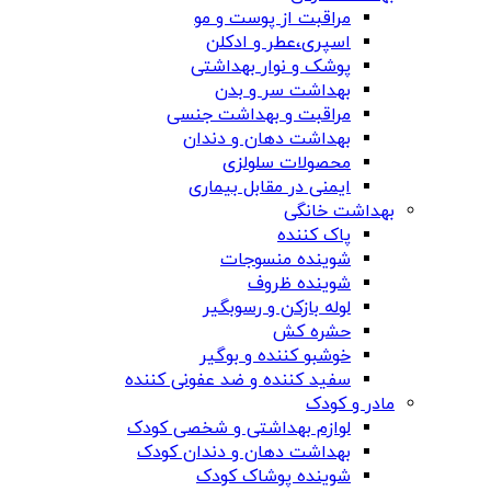
مراقبت از پوست و مو
اسپری،عطر و ادکلن
پوشک و نوار بهداشتی
بهداشت سر و بدن
مراقبت و بهداشت جنسی
بهداشت دهان و دندان
محصولات سلولزی
ایمنی در مقابل بیماری
بهداشت خانگی
پاک کننده
شوینده منسوجات
شوینده ظروف
لوله بازکن و رسوبگیر
حشره کش
خوشبو کننده و بوگیر
سفید کننده و ضد عفونی کننده
مادر و کودک
لوازم بهداشتی و شخصی کودک
بهداشت دهان و دندان کودک
شوینده پوشاک کودک