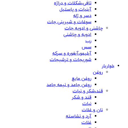
تافی،شکلات و دراژه
آبنبات و پاستیل
دسر و ژله
سوغات و شیرینی جات
چاشنی و ادویه جات
ادویه و چاشنی
رب
سس
آبلیمو،آبغوره و سرکه
شوریجات و ترشیجات
خواربار
روغن
روغن مایع
روغن جامد و نیمه جامد
قند،شکر و نبات
قند و شکر
نبات
نان و غلات
آرد و نشاسته
غلات