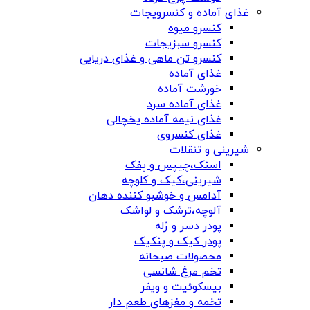
غذای آماده و کنسرویجات
کنسرو میوه
کنسرو سبزیجات
کنسرو تن ماهی و غذای دریایی
غذای آماده
خورشت آماده
غذای آماده سرد
غذای نیمه آماده یخچالی
غذای کنسروی
شیرینی و تنقلات
اسنک،چیپس و پفک
شیرینی،کیک و کلوچه
آدامس و خوشبو کننده دهان
آلوچه،ترشک و لواشک
پودر دسر و ژله
پودر کیک و پنکیک
محصولات صبحانه
تخم مرغ شانسی
بیسکوئیت و ویفر
تخمه و مغزهای طعم دار