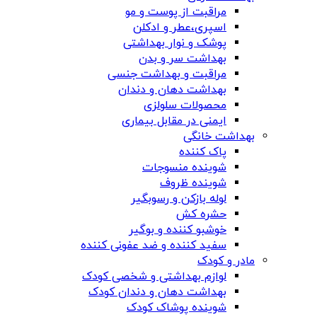
مراقبت از پوست و مو
اسپری،عطر و ادکلن
پوشک و نوار بهداشتی
بهداشت سر و بدن
مراقبت و بهداشت جنسی
بهداشت دهان و دندان
محصولات سلولزی
ایمنی در مقابل بیماری
بهداشت خانگی
پاک کننده
شوینده منسوجات
شوینده ظروف
لوله بازکن و رسوبگیر
حشره کش
خوشبو کننده و بوگیر
سفید کننده و ضد عفونی کننده
مادر و کودک
لوازم بهداشتی و شخصی کودک
بهداشت دهان و دندان کودک
شوینده پوشاک کودک