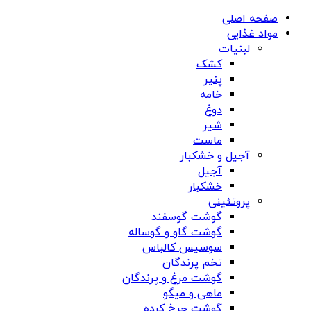
صفحه اصلی
مواد غذایی
لبنیات
کشک
پنیر
خامه
دوغ
شیر
ماست
آجیل و خشکبار
آجیل
خشکبار
پروتئینی
گوشت گوسفند
گوشت گاو و گوساله
سوسیس کالباس
تخم پرندگان
گوشت مرغ و پرندگان
ماهی و میگو
گوشت چرخ کرده