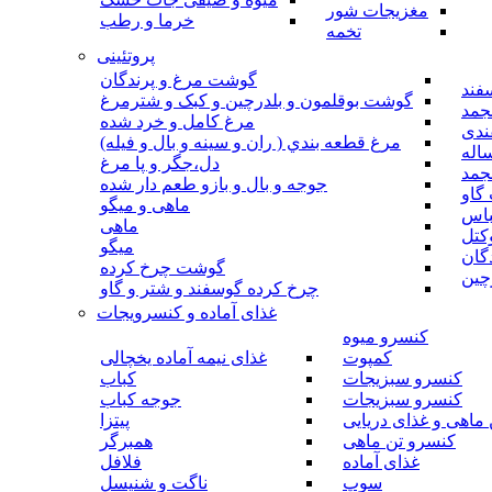
مغزیجات شور
خرما و رطب
تخمه
پروتئینی
گوشت مرغ و پرندگان
فند
گوشت بوقلمون و بلدرچین و کبک و شترمرغ
جمد
مرغ کامل و خرد شده
ندی
مرغ قطعه بندي ( ران و سينه و بال و فيله)
اله
دل،جگر و پا مرغ
جمد
جوجه و بال و بازو طعم دار شده
گاو
ماهی و میگو
باس
ماهی
کتل
میگو
گان
گوشت چرخ کرده
چین
چرخ کرده گوسفند و شتر و گاو
غذای آماده و کنسرویجات
کنسرو میوه
کمپوت
غذای نیمه آماده یخچالی
کنسرو سبزیجات
کباب
کنسرو سبزیجات
جوجه کباب
ماهی و غذای دریایی
پیتزا
کنسرو تن ماهی
همبرگر
غذای آماده
فلافل
سوپ
ناگت و شنیسل