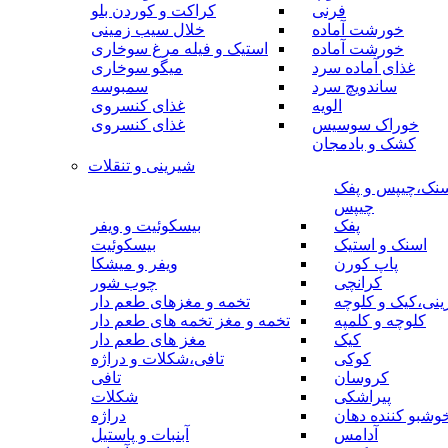
فرنی
کراکت و کوردن بلو
خورشت آماده
خلال سیب زمینی
خورشت آماده
استیک و فیله مرغ سوخاری
غذای آماده سرد
میگو سوخاری
ساندویچ سرد
سمبوسه
الویه
غذای کنسروی
خوراک سوسیس
غذای کنسروی
کشک و بادمجان
شیرینی و تنقلات
نک،چیپس و پفک
چیپس
پفک
بیسکوئیت و ویفر
اسنک و استیک
بیسکوئیت
پاپ کورن
ویفر و میشکا
کرانچی
چوب شور
نی،کیک و کلوچه
تخمه و مغزهای طعم دار
کلوچه و کلمپه
تخمه و مغز تخمه های طعم دار
کیک
مغز های طعم دار
کوکی
تافی،شکلات و دراژه
کروسان
تافی
پیراشکی
شکلات
وشبو کننده دهان
دراژه
آدامس
آبنبات و پاستیل