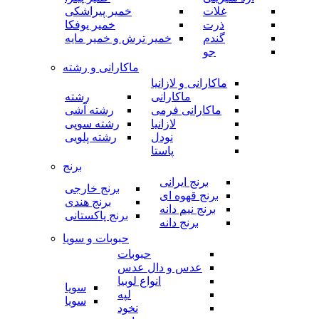
غلات
خمیر پیراشکی
ذرت
خمیر یوفکا
گندم
خمیر ترش و خمیر مایه
جو
ماکارانی و رشته
ماکارانی و لازانیا
ماکارانی
رشته
ماکارانی فرمی
رشته آشی
لازانیا
رشته سوپی
نودل
رشته پلویی
پاستا
برنج
برنج ایرانی
برنج خارجی
برنج قهوه ای
برنج هندی
برنج نیم دانه
برنج پاکستانی
برنج دانه
حبوبات و سویا
حبوبات
عدس و دال عدس
انواع لوبیا
سویا
لپه
سویا
نخود