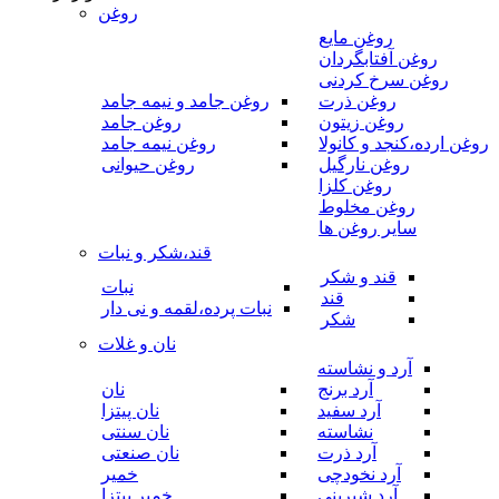
روغن
روغن مایع
روغن آفتابگردان
روغن سرخ کردنی
روغن ذرت
روغن جامد و نیمه جامد
روغن زیتون
روغن جامد
روغن ارده،کنجد و کانولا
روغن نیمه جامد
روغن نارگیل
روغن حیوانی
روغن کلزا
روغن مخلوط
سایر روغن ها
قند،شکر و نبات
قند و شکر
نبات
قند
نبات پرده،لقمه و نی دار
شکر
نان و غلات
آرد و نشاسته
آرد برنج
نان
آرد سفید
نان پیتزا
نشاسته
نان سنتی
آرد ذرت
نان صنعتی
آرد نخودچی
خمیر
آرد شیرینی
خمیر پیتزا