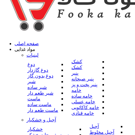
صفحه اصلی
مواد غذایی
لبنیات
کشک
دوغ
کشک
دوغ گازدار
پنیر
دوغ بدون گاز
پنیر صبحانه
شیر
پنیر پخت و پز
شیر ساده
خامه
شیر طعم دار
خامه ساده
ماست
خامه عسلی
ماست ساده
خامه کاکائویی
ماست طعم دار
خامه قنادی
آجیل و خشکبار
آجیل
خشکبار
آجیل مخلوط
میوه و صیفی جات خشک