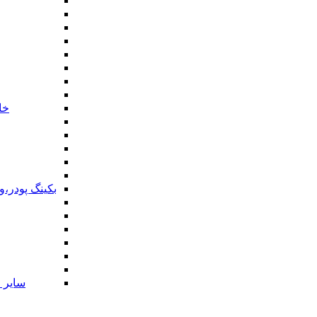
خا
بکینگ پودر،
سایر ا