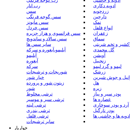
ادویه و چاشنی
رب گوجه فرنگی
ادویه دکاری
رب انار
زردچوبه
سس
دارچین
سس گوجه فرنگی
نمک
سس مایونز
انواع فلفل
سس خردل
زعفران
سس فرانسوی و هزار جزیره
سماق
سس سالاد و ساندویچ
کشیر و تخم شربتی
سایر سس ها
گل محمدی
آبلیمو،آبغوره و سرکه
آویشن
آبلیمو
زنجبیل
آبغوره
لیمو و گرد لیمو
سرکه
زرشک
شوریجات و ترشیجات
وانیل و جوش شیرین
خیار شور
هل
زیتون شور و پرورده
زیره
شور
پودر سیر و پیاز
ترشی مخلوط
عصاره ها
ترشی سیر و موسیر
آرد و پودر سوخاری
ترشی لیته
پودر نارگیل
ترشی بندری
دویه ها و چاشنی ها
ترشی فلفل
سایر ترشیجات
خواربار