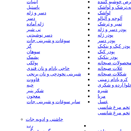
رص خوشبو کننده
آبنبات
ه،ترشک و لواشک
پاستیل
لواشک
دسر و ژله
آلوچه و آلبالو
دسر
تمبر و ترشک
ژله آماده
پودر دسر و ژله
نی شیر
پودر ژله
دسر نوشیدنی
پودر دسر
سوغات و شیرینی جات
پودر کیک و پنکیک
گز
پودر کیک
سوهان
پودر پنکیک
پشمک
حصولات صبحانه
پولکی
غلات صبحانه
حاجی بادام و نان قندی
شکلات صبحانه
شیرینی نخودچی و نان برنجی
کره بادام زمینی
قاووت
لوا ارده و شکری
حبه
شیره
شکر پنیر
مربا
معجون
عسل
سایر سوغات و شیرینی جات
تخم مرغ شانسی
تخم مرغ شانسی
چاشنی و ادویه جات
رب