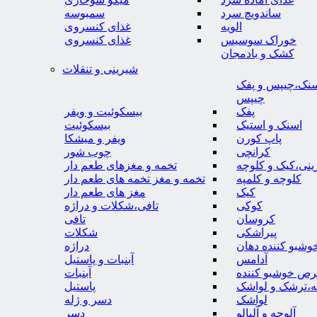
ساندویچ سرد
سمبوسه
الویه
غذای کنسروی
خوراک سوسیس
غذای کنسروی
کشک و بادمجان
شیرینی و تنقلات
نک،چیپس و پفک
چیپس
پفک
بیسکوئیت و ویفر
اسنک و استیک
بیسکوئیت
پاپ کورن
ویفر و میشکا
کرانچی
چوب شور
نی،کیک و کلوچه
تخمه و مغزهای طعم دار
کلوچه و کلمپه
تخمه و مغز تخمه های طعم دار
کیک
مغز های طعم دار
کوکی
تافی،شکلات و دراژه
کروسان
تافی
پیراشکی
شکلات
وشبو کننده دهان
دراژه
آدامس
آبنبات و پاستیل
رص خوشبو کننده
آبنبات
ه،ترشک و لواشک
پاستیل
لواشک
دسر و ژله
آلوچه و آلبالو
دسر