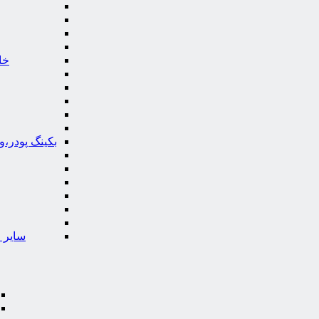
خا
بکینگ پودر،
سایر ا