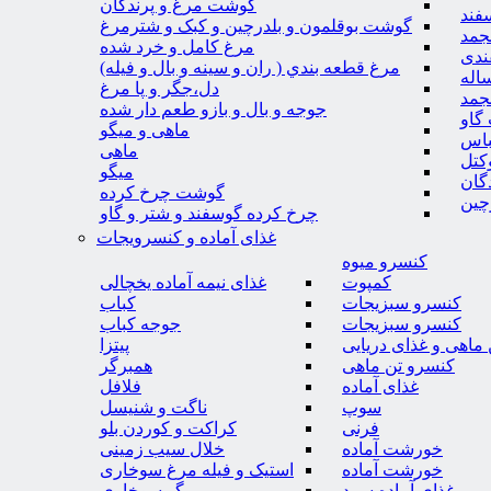
گوشت مرغ و پرندگان
فند
گوشت بوقلمون و بلدرچین و کبک و شترمرغ
جمد
مرغ کامل و خرد شده
ندی
مرغ قطعه بندي ( ران و سينه و بال و فيله)
اله
دل،جگر و پا مرغ
جمد
جوجه و بال و بازو طعم دار شده
گاو
ماهی و میگو
باس
ماهی
کتل
میگو
گان
گوشت چرخ کرده
چین
چرخ کرده گوسفند و شتر و گاو
غذای آماده و کنسرویجات
کنسرو میوه
کمپوت
غذای نیمه آماده یخچالی
کنسرو سبزیجات
کباب
کنسرو سبزیجات
جوجه کباب
ماهی و غذای دریایی
پیتزا
کنسرو تن ماهی
همبرگر
غذای آماده
فلافل
سوپ
ناگت و شنیسل
فرنی
کراکت و کوردن بلو
خورشت آماده
خلال سیب زمینی
خورشت آماده
استیک و فیله مرغ سوخاری
غذای آماده سرد
میگو سوخاری