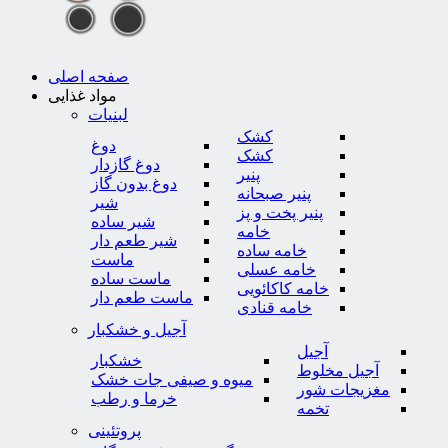
صفحه اصلی
مواد غذایی
لبنیات
کشک
دوغ
کشک
دوغ گازدار
پنیر
دوغ بدون گاز
پنیر صبحانه
شیر
پنیر پخت و پز
شیر ساده
خامه
شیر طعم دار
خامه ساده
ماست
خامه عسلی
ماست ساده
خامه کاکائویی
ماست طعم دار
خامه قنادی
آجیل و خشکبار
آجیل
خشکبار
آجیل مخلوط
میوه و صیفی جات خشک
مغزیجات شور
خرما و رطب
تخمه
پروتئینی