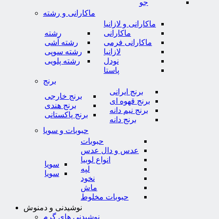
جو
ماکارانی و رشته
ماکارانی و لازانیا
ماکارانی
رشته
ماکارانی فرمی
رشته آشی
لازانیا
رشته سوپی
نودل
رشته پلویی
پاستا
برنج
برنج ایرانی
برنج خارجی
برنج قهوه ای
برنج هندی
برنج نیم دانه
برنج پاکستانی
برنج دانه
حبوبات و سویا
حبوبات
عدس و دال عدس
انواع لوبیا
سویا
لپه
سویا
نخود
ماش
حبوبات مخلوط
نوشیدنی و دمنوش
نوشیدنی های گرم