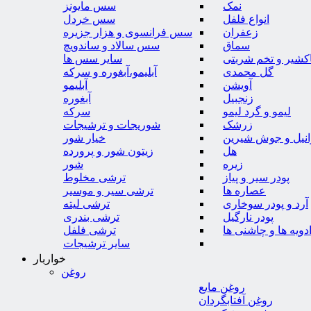
نمک
سس مایونز
انواع فلفل
سس خردل
زعفران
سس فرانسوی و هزار جزیره
سماق
سس سالاد و ساندویچ
کشیر و تخم شربتی
سایر سس ها
گل محمدی
آبلیمو،آبغوره و سرکه
آویشن
آبلیمو
زنجبیل
آبغوره
لیمو و گرد لیمو
سرکه
زرشک
شوریجات و ترشیجات
وانیل و جوش شیرین
خیار شور
هل
زیتون شور و پرورده
زیره
شور
پودر سیر و پیاز
ترشی مخلوط
عصاره ها
ترشی سیر و موسیر
آرد و پودر سوخاری
ترشی لیته
پودر نارگیل
ترشی بندری
دویه ها و چاشنی ها
ترشی فلفل
سایر ترشیجات
خواربار
روغن
روغن مایع
روغن آفتابگردان