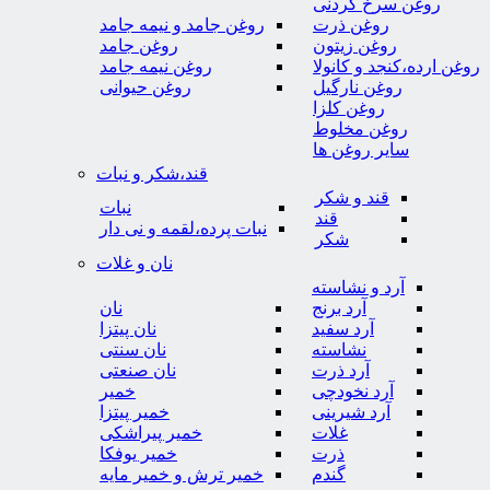
روغن سرخ کردنی
روغن ذرت
روغن جامد و نیمه جامد
روغن زیتون
روغن جامد
روغن ارده،کنجد و کانولا
روغن نیمه جامد
روغن نارگیل
روغن حیوانی
روغن کلزا
روغن مخلوط
سایر روغن ها
قند،شکر و نبات
قند و شکر
نبات
قند
نبات پرده،لقمه و نی دار
شکر
نان و غلات
آرد و نشاسته
آرد برنج
نان
آرد سفید
نان پیتزا
نشاسته
نان سنتی
آرد ذرت
نان صنعتی
آرد نخودچی
خمیر
آرد شیرینی
خمیر پیتزا
غلات
خمیر پیراشکی
ذرت
خمیر یوفکا
گندم
خمیر ترش و خمیر مایه