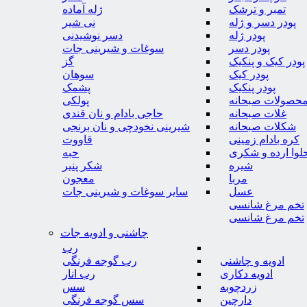
تمبر و ترشک
ژله آماده
پودر دسر و ژله
نی شیر
پودر ژله
دسر نوشیدنی
پودر دسر
سوغات و شیرینی جات
پودر کیک و پنکیک
گز
پودر کیک
سوهان
پودر پنکیک
پشمک
حصولات صبحانه
پولکی
غلات صبحانه
حاجی بادام و نان قندی
شکلات صبحانه
شیرینی نخودچی و نان برنجی
کره بادام زمینی
قاووت
لوا ارده و شکری
حبه
شیره
شکر پنیر
مربا
معجون
عسل
سایر سوغات و شیرینی جات
تخم مرغ شانسی
تخم مرغ شانسی
چاشنی و ادویه جات
رب
ادویه و چاشنی
رب گوجه فرنگی
ادویه دکاری
رب انار
زردچوبه
سس
دارچین
سس گوجه فرنگی