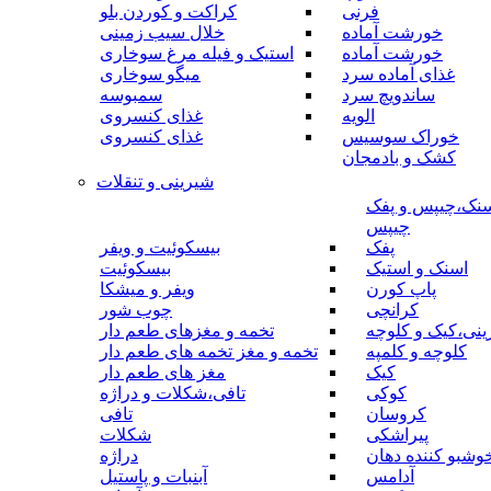
فرنی
کراکت و کوردن بلو
خورشت آماده
خلال سیب زمینی
خورشت آماده
استیک و فیله مرغ سوخاری
غذای آماده سرد
میگو سوخاری
ساندویچ سرد
سمبوسه
الویه
غذای کنسروی
خوراک سوسیس
غذای کنسروی
کشک و بادمجان
شیرینی و تنقلات
نک،چیپس و پفک
چیپس
پفک
بیسکوئیت و ویفر
اسنک و استیک
بیسکوئیت
پاپ کورن
ویفر و میشکا
کرانچی
چوب شور
نی،کیک و کلوچه
تخمه و مغزهای طعم دار
کلوچه و کلمپه
تخمه و مغز تخمه های طعم دار
کیک
مغز های طعم دار
کوکی
تافی،شکلات و دراژه
کروسان
تافی
پیراشکی
شکلات
وشبو کننده دهان
دراژه
آدامس
آبنبات و پاستیل