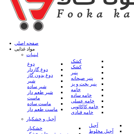
صفحه اصلی
مواد غذایی
لبنیات
کشک
دوغ
کشک
دوغ گازدار
پنیر
دوغ بدون گاز
پنیر صبحانه
شیر
پنیر پخت و پز
شیر ساده
خامه
شیر طعم دار
خامه ساده
ماست
خامه عسلی
ماست ساده
خامه کاکائویی
ماست طعم دار
خامه قنادی
آجیل و خشکبار
آجیل
خشکبار
آجیل مخلوط
میوه و صیفی جات خشک