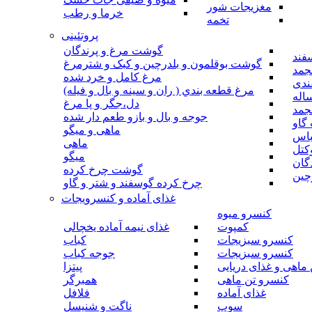
مغزیجات شور
خرما و رطب
تخمه
پروتئینی
گوشت مرغ و پرندگان
فند
گوشت بوقلمون و بلدرچین و کبک و شترمرغ
جمد
مرغ کامل و خرد شده
ندی
مرغ قطعه بندي ( ران و سينه و بال و فيله)
اله
دل،جگر و پا مرغ
جمد
جوجه و بال و بازو طعم دار شده
گاو
ماهی و میگو
باس
ماهی
کتل
میگو
گان
گوشت چرخ کرده
چین
چرخ کرده گوسفند و شتر و گاو
غذای آماده و کنسرویجات
کنسرو میوه
کمپوت
غذای نیمه آماده یخچالی
کنسرو سبزیجات
کباب
کنسرو سبزیجات
جوجه کباب
ماهی و غذای دریایی
پیتزا
کنسرو تن ماهی
همبرگر
غذای آماده
فلافل
سوپ
ناگت و شنیسل