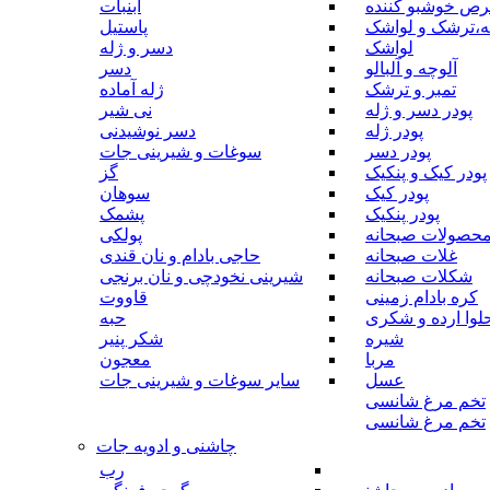
رص خوشبو کننده
آبنبات
ه،ترشک و لواشک
پاستیل
لواشک
دسر و ژله
آلوچه و آلبالو
دسر
تمبر و ترشک
ژله آماده
پودر دسر و ژله
نی شیر
پودر ژله
دسر نوشیدنی
پودر دسر
سوغات و شیرینی جات
پودر کیک و پنکیک
گز
پودر کیک
سوهان
پودر پنکیک
پشمک
حصولات صبحانه
پولکی
غلات صبحانه
حاجی بادام و نان قندی
شکلات صبحانه
شیرینی نخودچی و نان برنجی
کره بادام زمینی
قاووت
لوا ارده و شکری
حبه
شیره
شکر پنیر
مربا
معجون
عسل
سایر سوغات و شیرینی جات
تخم مرغ شانسی
تخم مرغ شانسی
چاشنی و ادویه جات
رب