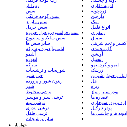
ادویه و چاشنی
رب گوجه فرنگی
ادویه دکاری
رب انار
زردچوبه
سس
دارچین
سس گوجه فرنگی
نمک
سس مایونز
انواع فلفل
سس خردل
زعفران
سس فرانسوی و هزار جزیره
سماق
سس سالاد و ساندویچ
کشیر و تخم شربتی
سایر سس ها
گل محمدی
آبلیمو،آبغوره و سرکه
آویشن
آبلیمو
زنجبیل
آبغوره
لیمو و گرد لیمو
سرکه
زرشک
شوریجات و ترشیجات
وانیل و جوش شیرین
خیار شور
هل
زیتون شور و پرورده
زیره
شور
پودر سیر و پیاز
ترشی مخلوط
عصاره ها
ترشی سیر و موسیر
آرد و پودر سوخاری
ترشی لیته
پودر نارگیل
ترشی بندری
دویه ها و چاشنی ها
ترشی فلفل
سایر ترشیجات
خواربار