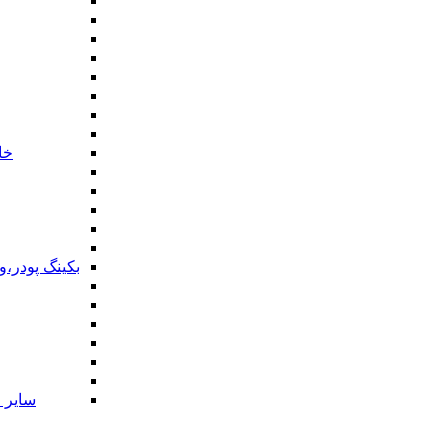
خا
بکینگ پودر،
سایر ا