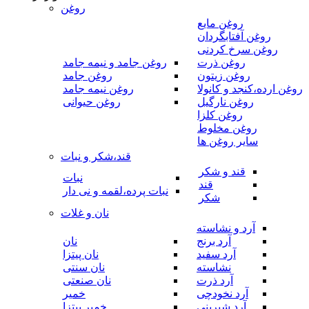
روغن
روغن مایع
روغن آفتابگردان
روغن سرخ کردنی
روغن ذرت
روغن جامد و نیمه جامد
روغن زیتون
روغن جامد
روغن ارده،کنجد و کانولا
روغن نیمه جامد
روغن نارگیل
روغن حیوانی
روغن کلزا
روغن مخلوط
سایر روغن ها
قند،شکر و نبات
قند و شکر
نبات
قند
نبات پرده،لقمه و نی دار
شکر
نان و غلات
آرد و نشاسته
آرد برنج
نان
آرد سفید
نان پیتزا
نشاسته
نان سنتی
آرد ذرت
نان صنعتی
آرد نخودچی
خمیر
آرد شیرینی
خمیر پیتزا