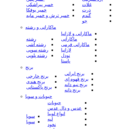
غلات
خمیر پیراشکی
ذرت
خمیر یوفکا
گندم
خمیر ترش و خمیر مایه
جو
ماکارانی و رشته
ماکارانی و لازانیا
ماکارانی
رشته
ماکارانی فرمی
رشته آشی
لازانیا
رشته سوپی
نودل
رشته پلویی
پاستا
برنج
برنج ایرانی
برنج خارجی
برنج قهوه ای
برنج هندی
برنج نیم دانه
برنج پاکستانی
برنج دانه
حبوبات و سویا
حبوبات
عدس و دال عدس
انواع لوبیا
سویا
لپه
سویا
نخود