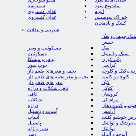
ساندویچ سرد
سمبوسه
الویه
غذای کنسروی
خوراک سوسیس
غذای کنسروی
کشک و بادمجان
شیرینی و تنقلات
نک،چیپس و پفک
چیپس
پفک
بیسکوئیت و ویفر
اسنک و استیک
بیسکوئیت
پاپ کورن
ویفر و میشکا
کرانچی
چوب شور
نی،کیک و کلوچه
تخمه و مغزهای طعم دار
کلوچه و کلمپه
تخمه و مغز تخمه های طعم دار
کیک
مغز های طعم دار
کوکی
تافی،شکلات و دراژه
کروسان
تافی
پیراشکی
شکلات
وشبو کننده دهان
دراژه
آدامس
آبنبات و پاستیل
رص خوشبو کننده
آبنبات
ه،ترشک و لواشک
پاستیل
لواشک
دسر و ژله
آلوچه و آلبالو
دسر