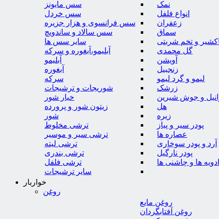
نمک
سس مایونز
انواع فلفل
سس خردل
زعفران
سس فرانسوی و هزار جزیره
سماق
سس سالاد و ساندویچ
کشیر و تخم شربتی
سایر سس ها
گل محمدی
آبلیمو،آبغوره و سرکه
آویشن
آبلیمو
زنجبیل
آبغوره
لیمو و گرد لیمو
سرکه
زرشک
شوریجات و ترشیجات
وانیل و جوش شیرین
خیار شور
هل
زیتون شور و پرورده
زیره
شور
پودر سیر و پیاز
ترشی مخلوط
عصاره ها
ترشی سیر و موسیر
آرد و پودر سوخاری
ترشی لیته
پودر نارگیل
ترشی بندری
دویه ها و چاشنی ها
ترشی فلفل
سایر ترشیجات
خواربار
روغن
روغن مایع
روغن آفتابگردان