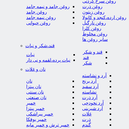
روغن سرخ کردنی
روغن ذرت
روغن جامد و نیمه جامد
روغن زیتون
روغن جامد
روغن ارده،کنجد و کانولا
روغن نیمه جامد
روغن نارگیل
روغن حیوانی
روغن کلزا
روغن مخلوط
سایر روغن ها
قند،شکر و نبات
قند و شکر
نبات
قند
نبات پرده،لقمه و نی دار
شکر
نان و غلات
آرد و نشاسته
آرد برنج
نان
آرد سفید
نان پیتزا
نشاسته
نان سنتی
آرد ذرت
نان صنعتی
آرد نخودچی
خمیر
آرد شیرینی
خمیر پیتزا
غلات
خمیر پیراشکی
ذرت
خمیر یوفکا
گندم
خمیر ترش و خمیر مایه