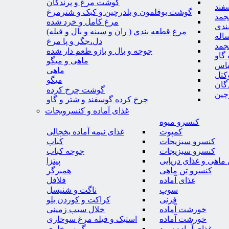
گوشت مرغ و پرندگان
فند
گوشت بوقلمون و بلدرچین و کبک و شترمرغ
جمد
مرغ کامل و خرد شده
ندی
مرغ قطعه بندي ( ران و سينه و بال و فيله)
اله
دل،جگر و پا مرغ
جمد
جوجه و بال و بازو طعم دار شده
گاو
ماهی و میگو
باس
ماهی
کتل
میگو
گان
گوشت چرخ کرده
چین
چرخ کرده گوسفند و شتر و گاو
غذای آماده و کنسرویجات
کنسرو میوه
کمپوت
غذای نیمه آماده یخچالی
کنسرو سبزیجات
کباب
کنسرو سبزیجات
جوجه کباب
ماهی و غذای دریایی
پیتزا
کنسرو تن ماهی
همبرگر
غذای آماده
فلافل
سوپ
ناگت و شنیسل
فرنی
کراکت و کوردن بلو
خورشت آماده
خلال سیب زمینی
خورشت آماده
استیک و فیله مرغ سوخاری
غذای آماده سرد
میگو سوخاری