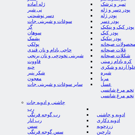
تمبر و ترشک
ژله آماده
پودر دسر و ژله
نی شیر
پودر ژله
دسر نوشیدنی
پودر دسر
سوغات و شیرینی جات
پودر کیک و پنکیک
گز
پودر کیک
سوهان
پودر پنکیک
پشمک
حصولات صبحانه
پولکی
غلات صبحانه
حاجی بادام و نان قندی
شکلات صبحانه
شیرینی نخودچی و نان برنجی
کره بادام زمینی
قاووت
لوا ارده و شکری
حبه
شیره
شکر پنیر
مربا
معجون
عسل
سایر سوغات و شیرینی جات
تخم مرغ شانسی
تخم مرغ شانسی
چاشنی و ادویه جات
رب
ادویه و چاشنی
رب گوجه فرنگی
ادویه دکاری
رب انار
زردچوبه
سس
دارچین
سس گوجه فرنگی