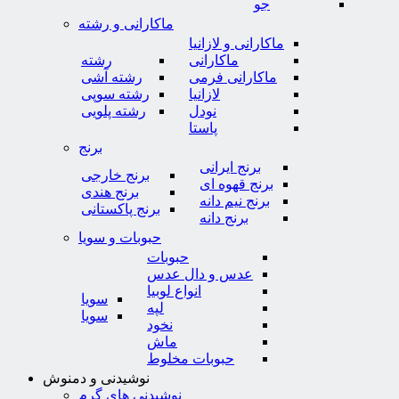
جو
ماکارانی و رشته
ماکارانی و لازانیا
ماکارانی
رشته
ماکارانی فرمی
رشته آشی
لازانیا
رشته سوپی
نودل
رشته پلویی
پاستا
برنج
برنج ایرانی
برنج خارجی
برنج قهوه ای
برنج هندی
برنج نیم دانه
برنج پاکستانی
برنج دانه
حبوبات و سویا
حبوبات
عدس و دال عدس
انواع لوبیا
سویا
لپه
سویا
نخود
ماش
حبوبات مخلوط
نوشیدنی و دمنوش
نوشیدنی های گرم