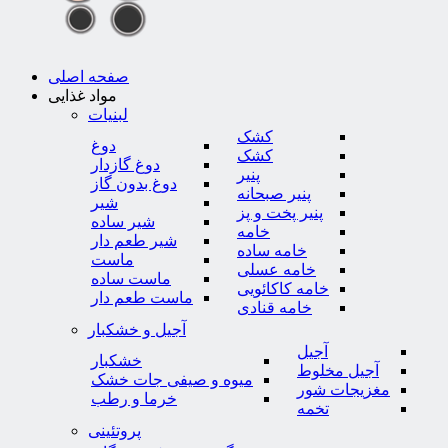
صفحه اصلی
مواد غذایی
لبنیات
کشک
دوغ
کشک
دوغ گازدار
پنیر
دوغ بدون گاز
پنیر صبحانه
شیر
پنیر پخت و پز
شیر ساده
خامه
شیر طعم دار
خامه ساده
ماست
خامه عسلی
ماست ساده
خامه کاکائویی
ماست طعم دار
خامه قنادی
آجیل و خشکبار
آجیل
خشکبار
آجیل مخلوط
میوه و صیفی جات خشک
مغزیجات شور
خرما و رطب
تخمه
پروتئینی