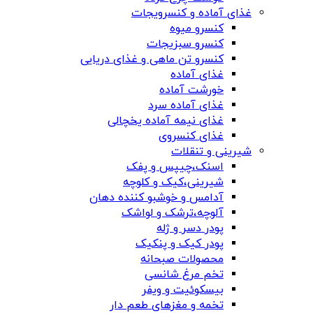
غذای آماده و کنسرویجات
کنسرو میوه
کنسرو سبزیجات
کنسرو تن ماهی و غذای دریایی
غذای آماده
خورشت آماده
غذای آماده سرد
غذای نیمه آماده یخچالی
غذای کنسروی
شیرینی و تنقلات
اسنک،چیپس و پفک
شیرینی،کیک و کلوچه
آدامس و خوشبو کننده دهان
آلوچه،ترشک و لواشک
پودر دسر و ژله
پودر کیک و پنکیک
محصولات صبحانه
تخم مرغ شانسی
بیسکوئیت و ویفر
تخمه و مغزهای طعم دار