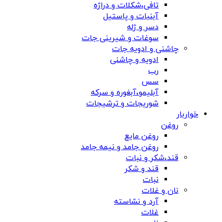
تافی،شکلات و دراژه
آبنبات و پاستیل
دسر و ژله
سوغات و شیرینی جات
چاشنی و ادویه جات
ادویه و چاشنی
رب
سس
آبلیمو،آبغوره و سرکه
شوریجات و ترشیجات
خواربار
روغن
روغن مایع
روغن جامد و نیمه جامد
قند،شکر و نبات
قند و شکر
نبات
نان و غلات
آرد و نشاسته
غلات