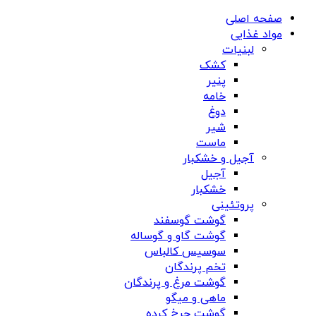
صفحه اصلی
مواد غذایی
لبنیات
کشک
پنیر
خامه
دوغ
شیر
ماست
آجیل و خشکبار
آجیل
خشکبار
پروتئینی
گوشت گوسفند
گوشت گاو و گوساله
سوسیس کالباس
تخم پرندگان
گوشت مرغ و پرندگان
ماهی و میگو
گوشت چرخ کرده