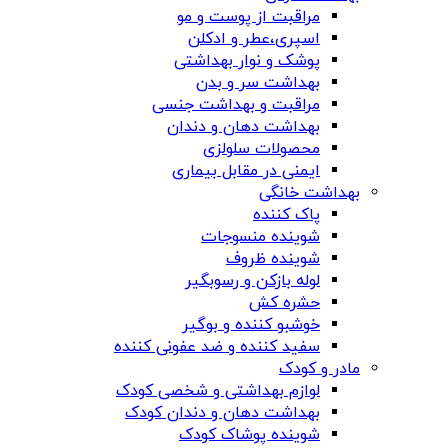
مراقبت از پوست و مو
اسپری،عطر و ادکلن
پوشک و نوار بهداشتی
بهداشت سر و بدن
مراقبت و بهداشت جنسی
بهداشت دهان و دندان
محصولات سلولزی
ایمنی در مقابل بیماری
بهداشت خانگی
پاک کننده
شوینده منسوجات
شوینده ظروف
لوله بازکن و رسوبگیر
حشره کش
خوشبو کننده و بوگیر
سفید کننده و ضد عفونی کننده
مادر و کودک
لوازم بهداشتی و شخصی کودک
بهداشت دهان و دندان کودک
شوینده پوشاک کودک