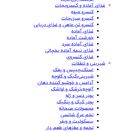
غذای آماده و کنسرویجات
کنسرو میوه
کنسرو سبزیجات
کنسرو تن ماهی و غذای دریایی
غذای آماده
خورشت آماده
غذای آماده سرد
غذای نیمه آماده یخچالی
غذای کنسروی
شیرینی و تنقلات
اسنک،چیپس و پفک
شیرینی،کیک و کلوچه
آدامس و خوشبو کننده دهان
آلوچه،ترشک و لواشک
پودر دسر و ژله
پودر کیک و پنکیک
محصولات صبحانه
تخم مرغ شانسی
بیسکوئیت و ویفر
تخمه و مغزهای طعم دار