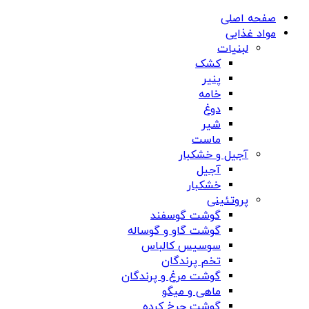
صفحه اصلی
مواد غذایی
لبنیات
کشک
پنیر
خامه
دوغ
شیر
ماست
آجیل و خشکبار
آجیل
خشکبار
پروتئینی
گوشت گوسفند
گوشت گاو و گوساله
سوسیس کالباس
تخم پرندگان
گوشت مرغ و پرندگان
ماهی و میگو
گوشت چرخ کرده