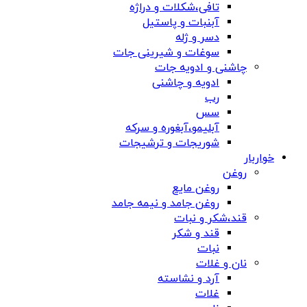
تافی،شکلات و دراژه
آبنبات و پاستیل
دسر و ژله
سوغات و شیرینی جات
چاشنی و ادویه جات
ادویه و چاشنی
رب
سس
آبلیمو،آبغوره و سرکه
شوریجات و ترشیجات
خواربار
روغن
روغن مایع
روغن جامد و نیمه جامد
قند،شکر و نبات
قند و شکر
نبات
نان و غلات
آرد و نشاسته
غلات