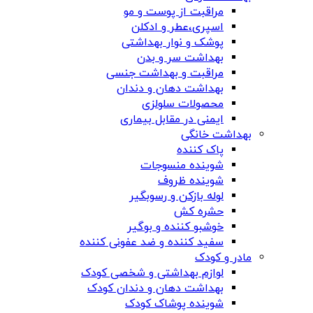
مراقبت از پوست و مو
اسپری،عطر و ادکلن
پوشک و نوار بهداشتی
بهداشت سر و بدن
مراقبت و بهداشت جنسی
بهداشت دهان و دندان
محصولات سلولزی
ایمنی در مقابل بیماری
بهداشت خانگی
پاک کننده
شوینده منسوجات
شوینده ظروف
لوله بازکن و رسوبگیر
حشره کش
خوشبو کننده و بوگیر
سفید کننده و ضد عفونی کننده
مادر و کودک
لوازم بهداشتی و شخصی کودک
بهداشت دهان و دندان کودک
شوینده پوشاک کودک