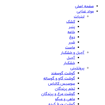
صفحه اصلی
مواد غذایی
لبنیات
کشک
پنیر
خامه
دوغ
شیر
ماست
آجیل و خشکبار
آجیل
خشکبار
پروتئینی
گوشت گوسفند
گوشت گاو و گوساله
سوسیس کالباس
تخم پرندگان
گوشت مرغ و پرندگان
ماهی و میگو
گوشت چرخ کرده