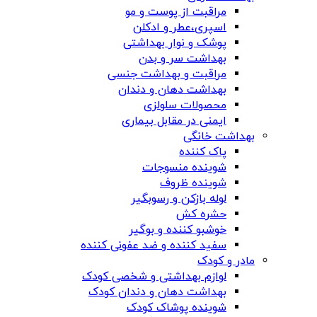
مراقبت از پوست و مو
اسپری،عطر و ادکلن
پوشک و نوار بهداشتی
بهداشت سر و بدن
مراقبت و بهداشت جنسی
بهداشت دهان و دندان
محصولات سلولزی
ایمنی در مقابل بیماری
بهداشت خانگی
پاک کننده
شوینده منسوجات
شوینده ظروف
لوله بازکن و رسوبگیر
حشره کش
خوشبو کننده و بوگیر
سفید کننده و ضد عفونی کننده
مادر و کودک
لوازم بهداشتی و شخصی کودک
بهداشت دهان و دندان کودک
شوینده پوشاک کودک