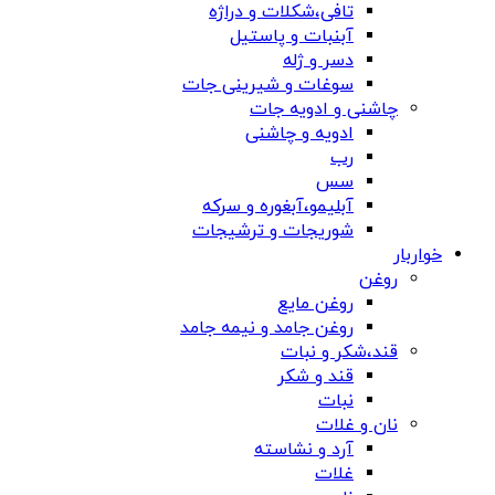
تافی،شکلات و دراژه
آبنبات و پاستیل
دسر و ژله
سوغات و شیرینی جات
چاشنی و ادویه جات
ادویه و چاشنی
رب
سس
آبلیمو،آبغوره و سرکه
شوریجات و ترشیجات
خواربار
روغن
روغن مایع
روغن جامد و نیمه جامد
قند،شکر و نبات
قند و شکر
نبات
نان و غلات
آرد و نشاسته
غلات