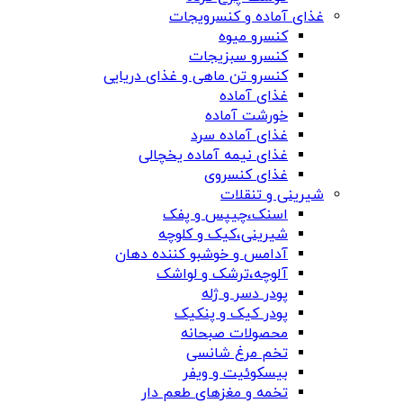
غذای آماده و کنسرویجات
کنسرو میوه
کنسرو سبزیجات
کنسرو تن ماهی و غذای دریایی
غذای آماده
خورشت آماده
غذای آماده سرد
غذای نیمه آماده یخچالی
غذای کنسروی
شیرینی و تنقلات
اسنک،چیپس و پفک
شیرینی،کیک و کلوچه
آدامس و خوشبو کننده دهان
آلوچه،ترشک و لواشک
پودر دسر و ژله
پودر کیک و پنکیک
محصولات صبحانه
تخم مرغ شانسی
بیسکوئیت و ویفر
تخمه و مغزهای طعم دار