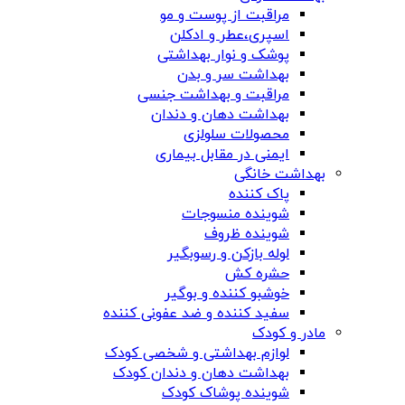
مراقبت از پوست و مو
اسپری،عطر و ادکلن
پوشک و نوار بهداشتی
بهداشت سر و بدن
مراقبت و بهداشت جنسی
بهداشت دهان و دندان
محصولات سلولزی
ایمنی در مقابل بیماری
بهداشت خانگی
پاک کننده
شوینده منسوجات
شوینده ظروف
لوله بازکن و رسوبگیر
حشره کش
خوشبو کننده و بوگیر
سفید کننده و ضد عفونی کننده
مادر و کودک
لوازم بهداشتی و شخصی کودک
بهداشت دهان و دندان کودک
شوینده پوشاک کودک