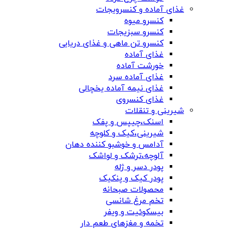
غذای آماده و کنسرویجات
کنسرو میوه
کنسرو سبزیجات
کنسرو تن ماهی و غذای دریایی
غذای آماده
خورشت آماده
غذای آماده سرد
غذای نیمه آماده یخچالی
غذای کنسروی
شیرینی و تنقلات
اسنک،چیپس و پفک
شیرینی،کیک و کلوچه
آدامس و خوشبو کننده دهان
آلوچه،ترشک و لواشک
پودر دسر و ژله
پودر کیک و پنکیک
محصولات صبحانه
تخم مرغ شانسی
بیسکوئیت و ویفر
تخمه و مغزهای طعم دار