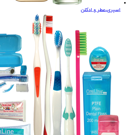
اسپری،عطر و ادکلن