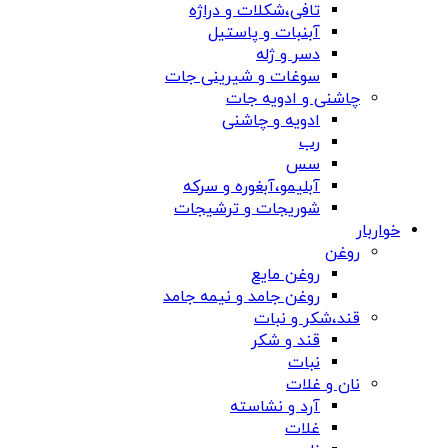
تافی،شکلات و دراژه
آبنبات و پاستیل
دسر و ژله
سوغات و شیرینی جات
چاشنی و ادویه جات
ادویه و چاشنی
رب
سس
آبلیمو،آبغوره و سرکه
شوریجات و ترشیجات
خواربار
روغن
روغن مایع
روغن جامد و نیمه جامد
قند،شکر و نبات
قند و شکر
نبات
نان و غلات
آرد و نشاسته
غلات