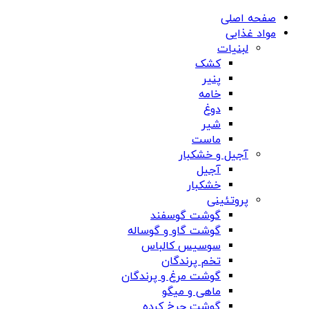
صفحه اصلی
مواد غذایی
لبنیات
کشک
پنیر
خامه
دوغ
شیر
ماست
آجیل و خشکبار
آجیل
خشکبار
پروتئینی
گوشت گوسفند
گوشت گاو و گوساله
سوسیس کالباس
تخم پرندگان
گوشت مرغ و پرندگان
ماهی و میگو
گوشت چرخ کرده