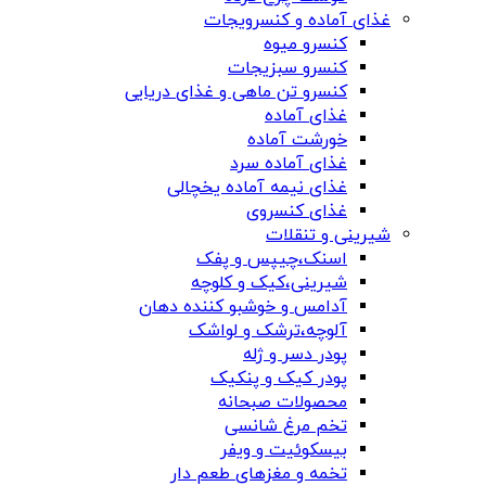
غذای آماده و کنسرویجات
کنسرو میوه
کنسرو سبزیجات
کنسرو تن ماهی و غذای دریایی
غذای آماده
خورشت آماده
غذای آماده سرد
غذای نیمه آماده یخچالی
غذای کنسروی
شیرینی و تنقلات
اسنک،چیپس و پفک
شیرینی،کیک و کلوچه
آدامس و خوشبو کننده دهان
آلوچه،ترشک و لواشک
پودر دسر و ژله
پودر کیک و پنکیک
محصولات صبحانه
تخم مرغ شانسی
بیسکوئیت و ویفر
تخمه و مغزهای طعم دار