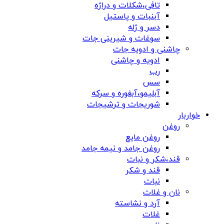
تافی،شکلات و دراژه
آبنبات و پاستیل
دسر و ژله
سوغات و شیرینی جات
چاشنی و ادویه جات
ادویه و چاشنی
رب
سس
آبلیمو،آبغوره و سرکه
شوریجات و ترشیجات
خواربار
روغن
روغن مایع
روغن جامد و نیمه جامد
قند،شکر و نبات
قند و شکر
نبات
نان و غلات
آرد و نشاسته
غلات