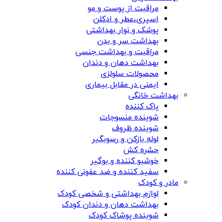
مراقبت از پوست و مو
اسپری،عطر و ادکلن
پوشک و نوار بهداشتی
بهداشت سر و بدن
مراقبت و بهداشت جنسی
بهداشت دهان و دندان
محصولات سلولزی
ایمنی در مقابل بیماری
بهداشت خانگی
پاک کننده
شوینده منسوجات
شوینده ظروف
لوله بازکن و رسوبگیر
حشره کش
خوشبو کننده و بوگیر
سفید کننده و ضد عفونی کننده
مادر و کودک
لوازم بهداشتی و شخصی کودک
بهداشت دهان و دندان کودک
شوینده پوشاک کودک