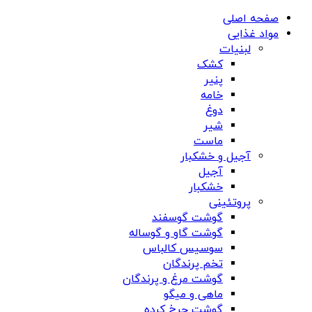
صفحه اصلی
مواد غذایی
لبنیات
کشک
پنیر
خامه
دوغ
شیر
ماست
آجیل و خشکبار
آجیل
خشکبار
پروتئینی
گوشت گوسفند
گوشت گاو و گوساله
سوسیس کالباس
تخم پرندگان
گوشت مرغ و پرندگان
ماهی و میگو
گوشت چرخ کرده