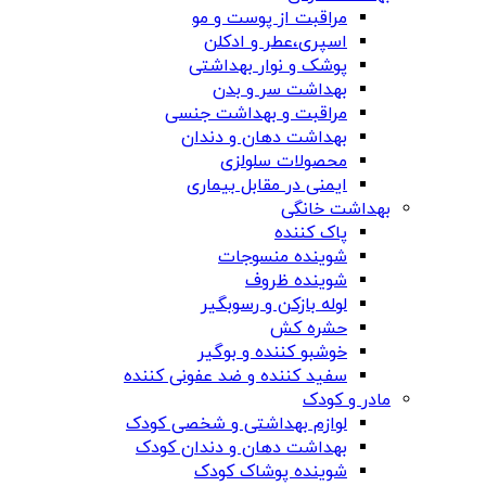
مراقبت از پوست و مو
اسپری،عطر و ادکلن
پوشک و نوار بهداشتی
بهداشت سر و بدن
مراقبت و بهداشت جنسی
بهداشت دهان و دندان
محصولات سلولزی
ایمنی در مقابل بیماری
بهداشت خانگی
پاک کننده
شوینده منسوجات
شوینده ظروف
لوله بازکن و رسوبگیر
حشره کش
خوشبو کننده و بوگیر
سفید کننده و ضد عفونی کننده
مادر و کودک
لوازم بهداشتی و شخصی کودک
بهداشت دهان و دندان کودک
شوینده پوشاک کودک