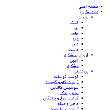
صفحه اصلی
مواد غذایی
لبنیات
کشک
پنیر
خامه
دوغ
شیر
ماست
آجیل و خشکبار
آجیل
خشکبار
پروتئینی
گوشت گوسفند
گوشت گاو و گوساله
سوسیس کالباس
تخم پرندگان
گوشت مرغ و پرندگان
ماهی و میگو
گوشت چرخ کرده