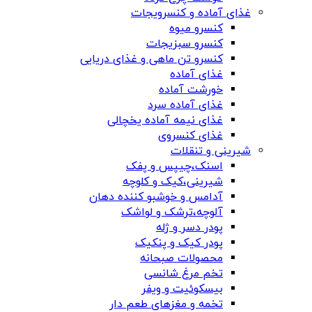
غذای آماده و کنسرویجات
کنسرو میوه
کنسرو سبزیجات
کنسرو تن ماهی و غذای دریایی
غذای آماده
خورشت آماده
غذای آماده سرد
غذای نیمه آماده یخچالی
غذای کنسروی
شیرینی و تنقلات
اسنک،چیپس و پفک
شیرینی،کیک و کلوچه
آدامس و خوشبو کننده دهان
آلوچه،ترشک و لواشک
پودر دسر و ژله
پودر کیک و پنکیک
محصولات صبحانه
تخم مرغ شانسی
بیسکوئیت و ویفر
تخمه و مغزهای طعم دار