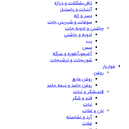
تافی،شکلات و دراژه
آبنبات و پاستیل
دسر و ژله
سوغات و شیرینی جات
چاشنی و ادویه جات
ادویه و چاشنی
رب
سس
آبلیمو،آبغوره و سرکه
شوریجات و ترشیجات
خواربار
روغن
روغن مایع
روغن جامد و نیمه جامد
قند،شکر و نبات
قند و شکر
نبات
نان و غلات
آرد و نشاسته
غلات