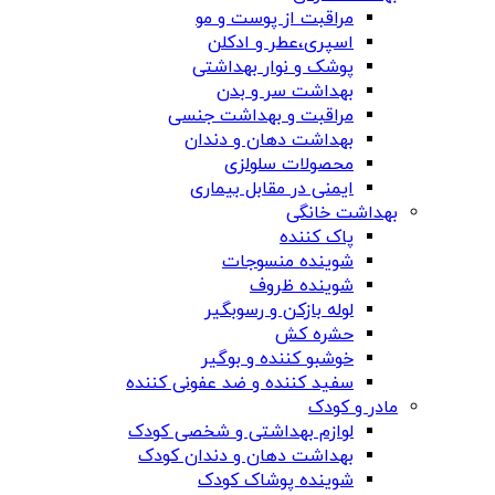
مراقبت از پوست و مو
اسپری،عطر و ادکلن
پوشک و نوار بهداشتی
بهداشت سر و بدن
مراقبت و بهداشت جنسی
بهداشت دهان و دندان
محصولات سلولزی
ایمنی در مقابل بیماری
بهداشت خانگی
پاک کننده
شوینده منسوجات
شوینده ظروف
لوله بازکن و رسوبگیر
حشره کش
خوشبو کننده و بوگیر
سفید کننده و ضد عفونی کننده
مادر و کودک
لوازم بهداشتی و شخصی کودک
بهداشت دهان و دندان کودک
شوینده پوشاک کودک