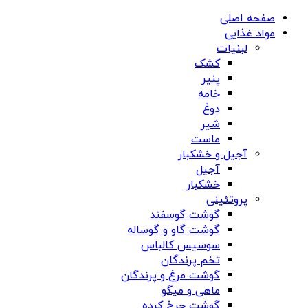
صفحه اصلی
مواد غذایی
لبنیات
کشک
پنیر
خامه
دوغ
شیر
ماست
آجیل و خشکبار
آجیل
خشکبار
پروتئینی
گوشت گوسفند
گوشت گاو و گوساله
سوسیس کالباس
تخم پرندگان
گوشت مرغ و پرندگان
ماهی و میگو
گوشت چرخ کرده