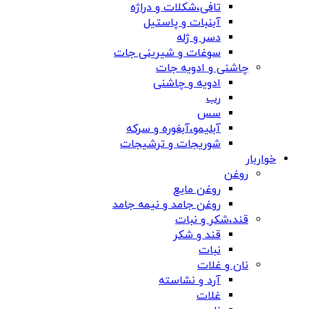
تافی،شکلات و دراژه
آبنبات و پاستیل
دسر و ژله
سوغات و شیرینی جات
چاشنی و ادویه جات
ادویه و چاشنی
رب
سس
آبلیمو،آبغوره و سرکه
شوریجات و ترشیجات
خواربار
روغن
روغن مایع
روغن جامد و نیمه جامد
قند،شکر و نبات
قند و شکر
نبات
نان و غلات
آرد و نشاسته
غلات