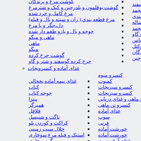
گوشت مرغ و پرندگان
فند
گوشت بوقلمون و بلدرچین و کبک و شترمرغ
جمد
مرغ کامل و خرد شده
ندی
مرغ قطعه بندي ( ران و سينه و بال و فيله)
اله
دل،جگر و پا مرغ
جمد
جوجه و بال و بازو طعم دار شده
گاو
ماهی و میگو
باس
ماهی
کتل
میگو
گان
گوشت چرخ کرده
چین
چرخ کرده گوسفند و شتر و گاو
غذای آماده و کنسرویجات
کنسرو میوه
کمپوت
غذای نیمه آماده یخچالی
کنسرو سبزیجات
کباب
کنسرو سبزیجات
جوجه کباب
ماهی و غذای دریایی
پیتزا
کنسرو تن ماهی
همبرگر
غذای آماده
فلافل
سوپ
ناگت و شنیسل
فرنی
کراکت و کوردن بلو
خورشت آماده
خلال سیب زمینی
خورشت آماده
استیک و فیله مرغ سوخاری
غذای آماده سرد
میگو سوخاری