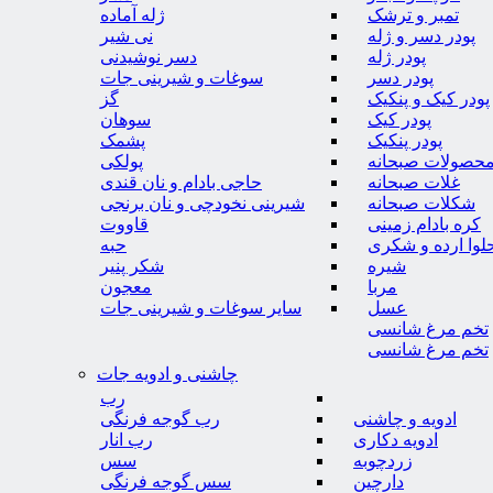
تمبر و ترشک
ژله آماده
پودر دسر و ژله
نی شیر
پودر ژله
دسر نوشیدنی
پودر دسر
سوغات و شیرینی جات
پودر کیک و پنکیک
گز
پودر کیک
سوهان
پودر پنکیک
پشمک
حصولات صبحانه
پولکی
غلات صبحانه
حاجی بادام و نان قندی
شکلات صبحانه
شیرینی نخودچی و نان برنجی
کره بادام زمینی
قاووت
لوا ارده و شکری
حبه
شیره
شکر پنیر
مربا
معجون
عسل
سایر سوغات و شیرینی جات
تخم مرغ شانسی
تخم مرغ شانسی
چاشنی و ادویه جات
رب
ادویه و چاشنی
رب گوجه فرنگی
ادویه دکاری
رب انار
زردچوبه
سس
دارچین
سس گوجه فرنگی