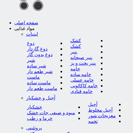
صفحه اصلی
مواد غذایی
لبنیات
کشک
دوغ
کشک
دوغ گازدار
پنیر
دوغ بدون گاز
پنیر صبحانه
شیر
پنیر پخت و پز
شیر ساده
خامه
شیر طعم دار
خامه ساده
ماست
خامه عسلی
ماست ساده
خامه کاکائویی
ماست طعم دار
خامه قنادی
آجیل و خشکبار
آجیل
خشکبار
آجیل مخلوط
میوه و صیفی جات خشک
مغزیجات شور
خرما و رطب
تخمه
پروتئینی