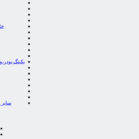
خا
بکینگ پودر،
سایر ا