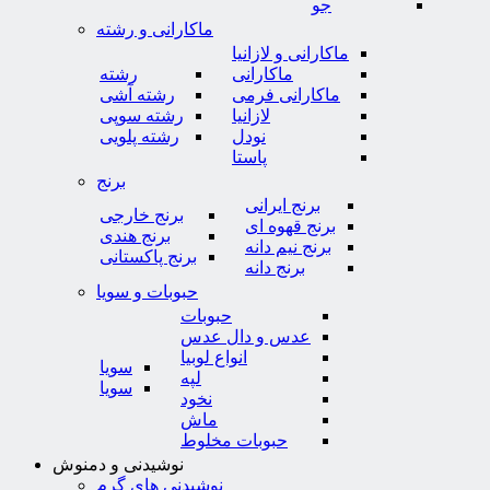
جو
ماکارانی و رشته
ماکارانی و لازانیا
ماکارانی
رشته
ماکارانی فرمی
رشته آشی
لازانیا
رشته سوپی
نودل
رشته پلویی
پاستا
برنج
برنج ایرانی
برنج خارجی
برنج قهوه ای
برنج هندی
برنج نیم دانه
برنج پاکستانی
برنج دانه
حبوبات و سویا
حبوبات
عدس و دال عدس
انواع لوبیا
سویا
لپه
سویا
نخود
ماش
حبوبات مخلوط
نوشیدنی و دمنوش
نوشیدنی های گرم