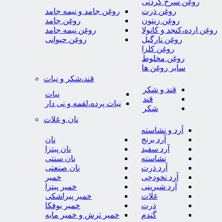
روغن سرخ کردنی
روغن ذرت
روغن جامد و نیمه جامد
روغن زیتون
روغن جامد
روغن ارده،کنجد و کانولا
روغن نیمه جامد
روغن نارگیل
روغن حیوانی
روغن کلزا
روغن مخلوط
سایر روغن ها
قند،شکر و نبات
قند و شکر
نبات
قند
نبات پرده،لقمه و نی دار
شکر
نان و غلات
آرد و نشاسته
آرد برنج
نان
آرد سفید
نان پیتزا
نشاسته
نان سنتی
آرد ذرت
نان صنعتی
آرد نخودچی
خمیر
آرد شیرینی
خمیر پیتزا
غلات
خمیر پیراشکی
ذرت
خمیر یوفکا
گندم
خمیر ترش و خمیر مایه