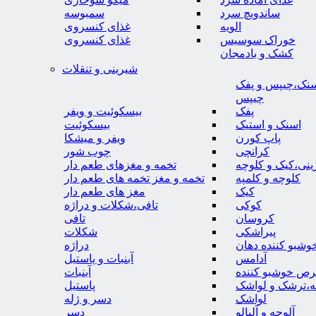
ساندویچ سرد
سمبوسه
الویه
غذای کنسروی
خوراک سوسیس
غذای کنسروی
کشک و بادمجان
شیرینی و تنقلات
نک،چیپس و پفک
چیپس
پفک
بیسکوئیت و ویفر
اسنک و استیک
بیسکوئیت
پاپ کورن
ویفر و میشکا
کرانچی
چوب شور
نی،کیک و کلوچه
تخمه و مغزهای طعم دار
کلوچه و کلمپه
تخمه و مغز تخمه های طعم دار
کیک
مغز های طعم دار
کوکی
تافی،شکلات و دراژه
کروسان
تافی
پیراشکی
شکلات
وشبو کننده دهان
دراژه
آدامس
آبنبات و پاستیل
رص خوشبو کننده
آبنبات
ه،ترشک و لواشک
پاستیل
لواشک
دسر و ژله
آلوچه و آلبالو
دسر