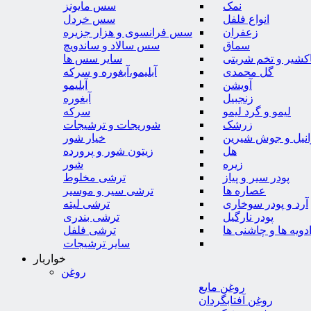
نمک
سس مایونز
انواع فلفل
سس خردل
زعفران
سس فرانسوی و هزار جزیره
سماق
سس سالاد و ساندویچ
کشیر و تخم شربتی
سایر سس ها
گل محمدی
آبلیمو،آبغوره و سرکه
آویشن
آبلیمو
زنجبیل
آبغوره
لیمو و گرد لیمو
سرکه
زرشک
شوریجات و ترشیجات
وانیل و جوش شیرین
خیار شور
هل
زیتون شور و پرورده
زیره
شور
پودر سیر و پیاز
ترشی مخلوط
عصاره ها
ترشی سیر و موسیر
آرد و پودر سوخاری
ترشی لیته
پودر نارگیل
ترشی بندری
دویه ها و چاشنی ها
ترشی فلفل
سایر ترشیجات
خواربار
روغن
روغن مایع
روغن آفتابگردان