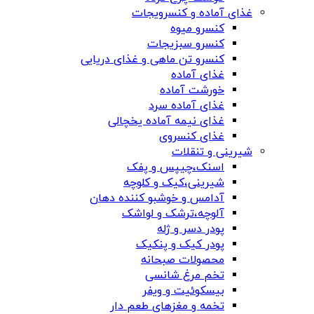
غذای آماده و کنسرویجات
کنسرو میوه
کنسرو سبزیجات
کنسرو تن ماهی و غذای دریایی
غذای آماده
خورشت آماده
غذای آماده سرد
غذای نیمه آماده یخچالی
غذای کنسروی
شیرینی و تنقلات
اسنک،چیپس و پفک
شیرینی،کیک و کلوچه
آدامس و خوشبو کننده دهان
آلوچه،ترشک و لواشک
پودر دسر و ژله
پودر کیک و پنکیک
محصولات صبحانه
تخم مرغ شانسی
بیسکوئیت و ویفر
تخمه و مغزهای طعم دار