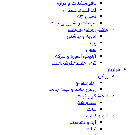
تافی،شکلات و دراژه
آبنبات و پاستیل
دسر و ژله
سوغات و شیرینی جات
چاشنی و ادویه جات
ادویه و چاشنی
رب
سس
آبلیمو،آبغوره و سرکه
شوریجات و ترشیجات
خواربار
روغن
روغن مایع
روغن جامد و نیمه جامد
قند،شکر و نبات
قند و شکر
نبات
نان و غلات
آرد و نشاسته
غلات