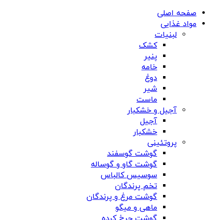
صفحه اصلی
مواد غذایی
لبنیات
کشک
پنیر
خامه
دوغ
شیر
ماست
آجیل و خشکبار
آجیل
خشکبار
پروتئینی
گوشت گوسفند
گوشت گاو و گوساله
سوسیس کالباس
تخم پرندگان
گوشت مرغ و پرندگان
ماهی و میگو
گوشت چرخ کرده