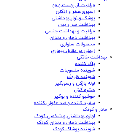
مراقبت از پوست و مو
اسپری،عطر و ادکلن
پوشک و نوار بهداشتی
بهداشت سر و بدن
مراقبت و بهداشت جنسی
بهداشت دهان و دندان
محصولات سلولزی
ایمنی در مقابل بیماری
بهداشت خانگی
پاک کننده
شوینده منسوجات
شوینده ظروف
لوله بازکن و رسوبگیر
حشره کش
خوشبو کننده و بوگیر
سفید کننده و ضد عفونی کننده
مادر و کودک
لوازم بهداشتی و شخصی کودک
بهداشت دهان و دندان کودک
شوینده پوشاک کودک