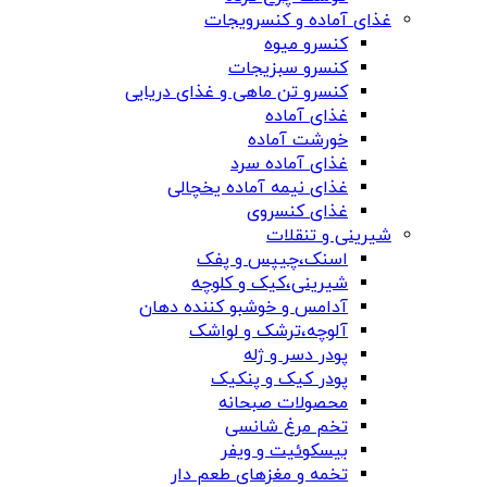
غذای آماده و کنسرویجات
کنسرو میوه
کنسرو سبزیجات
کنسرو تن ماهی و غذای دریایی
غذای آماده
خورشت آماده
غذای آماده سرد
غذای نیمه آماده یخچالی
غذای کنسروی
شیرینی و تنقلات
اسنک،چیپس و پفک
شیرینی،کیک و کلوچه
آدامس و خوشبو کننده دهان
آلوچه،ترشک و لواشک
پودر دسر و ژله
پودر کیک و پنکیک
محصولات صبحانه
تخم مرغ شانسی
بیسکوئیت و ویفر
تخمه و مغزهای طعم دار