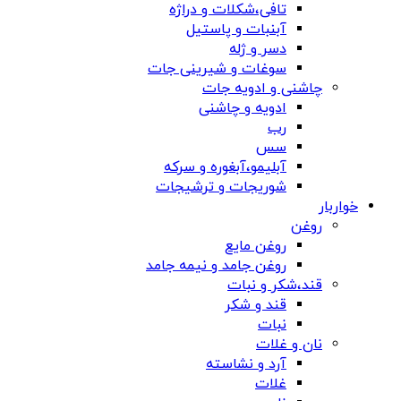
تافی،شکلات و دراژه
آبنبات و پاستیل
دسر و ژله
سوغات و شیرینی جات
چاشنی و ادویه جات
ادویه و چاشنی
رب
سس
آبلیمو،آبغوره و سرکه
شوریجات و ترشیجات
خواربار
روغن
روغن مایع
روغن جامد و نیمه جامد
قند،شکر و نبات
قند و شکر
نبات
نان و غلات
آرد و نشاسته
غلات