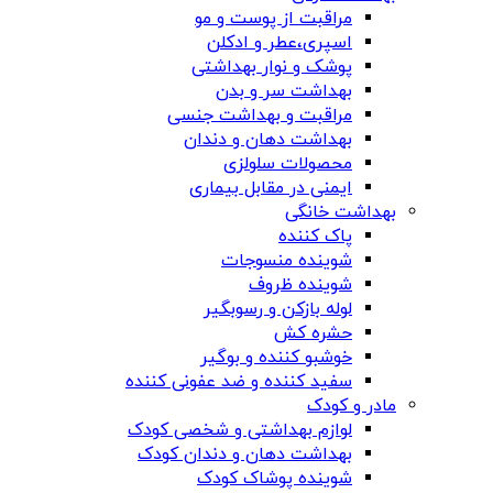
مراقبت از پوست و مو
اسپری،عطر و ادکلن
پوشک و نوار بهداشتی
بهداشت سر و بدن
مراقبت و بهداشت جنسی
بهداشت دهان و دندان
محصولات سلولزی
ایمنی در مقابل بیماری
بهداشت خانگی
پاک کننده
شوینده منسوجات
شوینده ظروف
لوله بازکن و رسوبگیر
حشره کش
خوشبو کننده و بوگیر
سفید کننده و ضد عفونی کننده
مادر و کودک
لوازم بهداشتی و شخصی کودک
بهداشت دهان و دندان کودک
شوینده پوشاک کودک