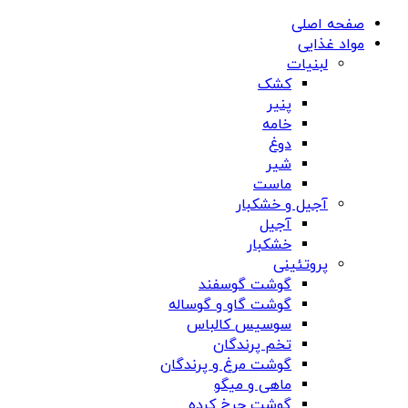
صفحه اصلی
مواد غذایی
لبنیات
کشک
پنیر
خامه
دوغ
شیر
ماست
آجیل و خشکبار
آجیل
خشکبار
پروتئینی
گوشت گوسفند
گوشت گاو و گوساله
سوسیس کالباس
تخم پرندگان
گوشت مرغ و پرندگان
ماهی و میگو
گوشت چرخ کرده