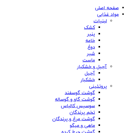
صفحه اصلی
مواد غذایی
لبنیات
کشک
پنیر
خامه
دوغ
شیر
ماست
آجیل و خشکبار
آجیل
خشکبار
پروتئینی
گوشت گوسفند
گوشت گاو و گوساله
سوسیس کالباس
تخم پرندگان
گوشت مرغ و پرندگان
ماهی و میگو
گوشت چرخ کرده