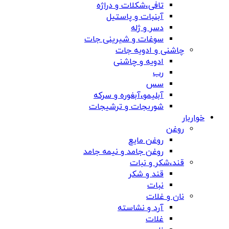
تافی،شکلات و دراژه
آبنبات و پاستیل
دسر و ژله
سوغات و شیرینی جات
چاشنی و ادویه جات
ادویه و چاشنی
رب
سس
آبلیمو،آبغوره و سرکه
شوریجات و ترشیجات
خواربار
روغن
روغن مایع
روغن جامد و نیمه جامد
قند،شکر و نبات
قند و شکر
نبات
نان و غلات
آرد و نشاسته
غلات