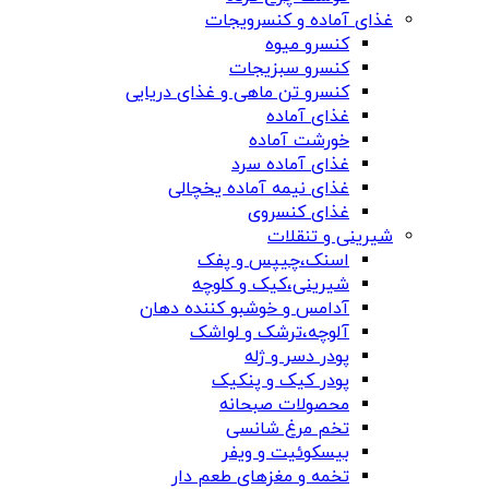
غذای آماده و کنسرویجات
کنسرو میوه
کنسرو سبزیجات
کنسرو تن ماهی و غذای دریایی
غذای آماده
خورشت آماده
غذای آماده سرد
غذای نیمه آماده یخچالی
غذای کنسروی
شیرینی و تنقلات
اسنک،چیپس و پفک
شیرینی،کیک و کلوچه
آدامس و خوشبو کننده دهان
آلوچه،ترشک و لواشک
پودر دسر و ژله
پودر کیک و پنکیک
محصولات صبحانه
تخم مرغ شانسی
بیسکوئیت و ویفر
تخمه و مغزهای طعم دار