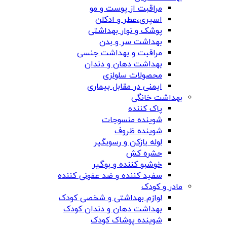
مراقبت از پوست و مو
اسپری،عطر و ادکلن
پوشک و نوار بهداشتی
بهداشت سر و بدن
مراقبت و بهداشت جنسی
بهداشت دهان و دندان
محصولات سلولزی
ایمنی در مقابل بیماری
بهداشت خانگی
پاک کننده
شوینده منسوجات
شوینده ظروف
لوله بازکن و رسوبگیر
حشره کش
خوشبو کننده و بوگیر
سفید کننده و ضد عفونی کننده
مادر و کودک
لوازم بهداشتی و شخصی کودک
بهداشت دهان و دندان کودک
شوینده پوشاک کودک