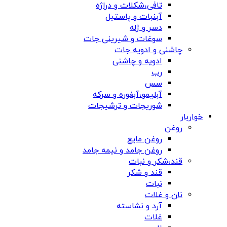
تافی،شکلات و دراژه
آبنبات و پاستیل
دسر و ژله
سوغات و شیرینی جات
چاشنی و ادویه جات
ادویه و چاشنی
رب
سس
آبلیمو،آبغوره و سرکه
شوریجات و ترشیجات
خواربار
روغن
روغن مایع
روغن جامد و نیمه جامد
قند،شکر و نبات
قند و شکر
نبات
نان و غلات
آرد و نشاسته
غلات