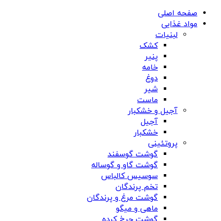
صفحه اصلی
مواد غذایی
لبنیات
کشک
پنیر
خامه
دوغ
شیر
ماست
آجیل و خشکبار
آجیل
خشکبار
پروتئینی
گوشت گوسفند
گوشت گاو و گوساله
سوسیس کالباس
تخم پرندگان
گوشت مرغ و پرندگان
ماهی و میگو
گوشت چرخ کرده