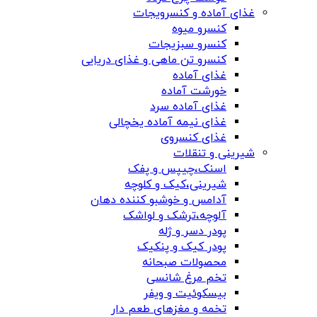
غذای آماده و کنسرویجات
کنسرو میوه
کنسرو سبزیجات
کنسرو تن ماهی و غذای دریایی
غذای آماده
خورشت آماده
غذای آماده سرد
غذای نیمه آماده یخچالی
غذای کنسروی
شیرینی و تنقلات
اسنک،چیپس و پفک
شیرینی،کیک و کلوچه
آدامس و خوشبو کننده دهان
آلوچه،ترشک و لواشک
پودر دسر و ژله
پودر کیک و پنکیک
محصولات صبحانه
تخم مرغ شانسی
بیسکوئیت و ویفر
تخمه و مغزهای طعم دار