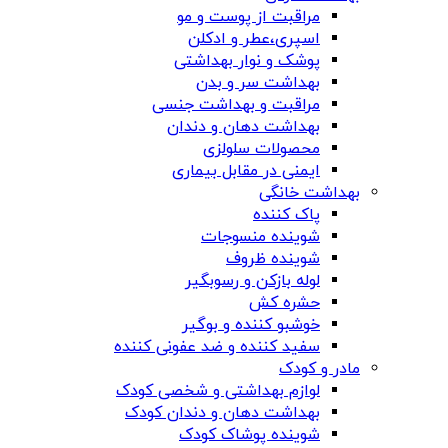
مراقبت از پوست و مو
اسپری،عطر و ادکلن
پوشک و نوار بهداشتی
بهداشت سر و بدن
مراقبت و بهداشت جنسی
بهداشت دهان و دندان
محصولات سلولزی
ایمنی در مقابل بیماری
بهداشت خانگی
پاک کننده
شوینده منسوجات
شوینده ظروف
لوله بازکن و رسوبگیر
حشره کش
خوشبو کننده و بوگیر
سفید کننده و ضد عفونی کننده
مادر و کودک
لوازم بهداشتی و شخصی کودک
بهداشت دهان و دندان کودک
شوینده پوشاک کودک