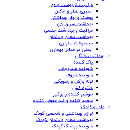
مراقبت از پوست و مو
اسپری،عطر و ادکلن
پوشک و نوار بهداشتی
بهداشت سر و بدن
مراقبت و بهداشت جنسی
بهداشت دهان و دندان
محصولات سلولزی
ایمنی در مقابل بیماری
بهداشت خانگی
پاک کننده
شوینده منسوجات
شوینده ظروف
لوله بازکن و رسوبگیر
حشره کش
خوشبو کننده و بوگیر
سفید کننده و ضد عفونی کننده
مادر و کودک
لوازم بهداشتی و شخصی کودک
بهداشت دهان و دندان کودک
شوینده پوشاک کودک