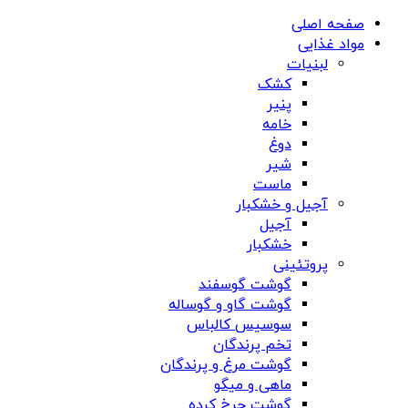
صفحه اصلی
مواد غذایی
لبنیات
کشک
پنیر
خامه
دوغ
شیر
ماست
آجیل و خشکبار
آجیل
خشکبار
پروتئینی
گوشت گوسفند
گوشت گاو و گوساله
سوسیس کالباس
تخم پرندگان
گوشت مرغ و پرندگان
ماهی و میگو
گوشت چرخ کرده