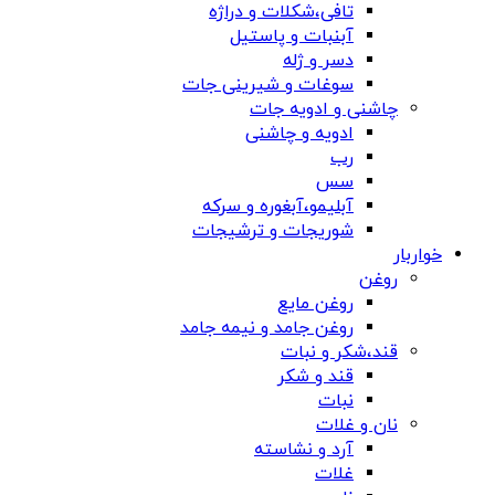
تافی،شکلات و دراژه
آبنبات و پاستیل
دسر و ژله
سوغات و شیرینی جات
چاشنی و ادویه جات
ادویه و چاشنی
رب
سس
آبلیمو،آبغوره و سرکه
شوریجات و ترشیجات
خواربار
روغن
روغن مایع
روغن جامد و نیمه جامد
قند،شکر و نبات
قند و شکر
نبات
نان و غلات
آرد و نشاسته
غلات