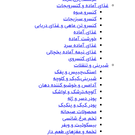
غذای آماده و کنسرویجات
کنسرو میوه
کنسرو سبزیجات
کنسرو تن ماهی و غذای دریایی
غذای آماده
خورشت آماده
غذای آماده سرد
غذای نیمه آماده یخچالی
غذای کنسروی
شیرینی و تنقلات
اسنک،چیپس و پفک
شیرینی،کیک و کلوچه
آدامس و خوشبو کننده دهان
آلوچه،ترشک و لواشک
پودر دسر و ژله
پودر کیک و پنکیک
محصولات صبحانه
تخم مرغ شانسی
بیسکوئیت و ویفر
تخمه و مغزهای طعم دار