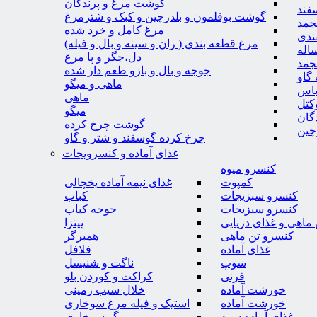
گوشت مرغ و پرندگان
فند
گوشت بوقلمون و بلدرچین و کبک و شترمرغ
جمد
مرغ کامل و خرد شده
ندی
مرغ قطعه بندي ( ران و سينه و بال و فيله)
اله
دل،جگر و پا مرغ
جمد
جوجه و بال و بازو طعم دار شده
گاو
ماهی و میگو
باس
ماهی
کتل
میگو
گان
گوشت چرخ کرده
چین
چرخ کرده گوسفند و شتر و گاو
غذای آماده و کنسرویجات
کنسرو میوه
کمپوت
غذای نیمه آماده یخچالی
کنسرو سبزیجات
کباب
کنسرو سبزیجات
جوجه کباب
ماهی و غذای دریایی
پیتزا
کنسرو تن ماهی
همبرگر
غذای آماده
فلافل
سوپ
ناگت و شنیسل
فرنی
کراکت و کوردن بلو
خورشت آماده
خلال سیب زمینی
خورشت آماده
استیک و فیله مرغ سوخاری
غذای آماده سرد
میگو سوخاری