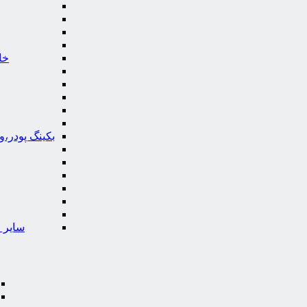
خا
بکینگ پودر،
سایر ا