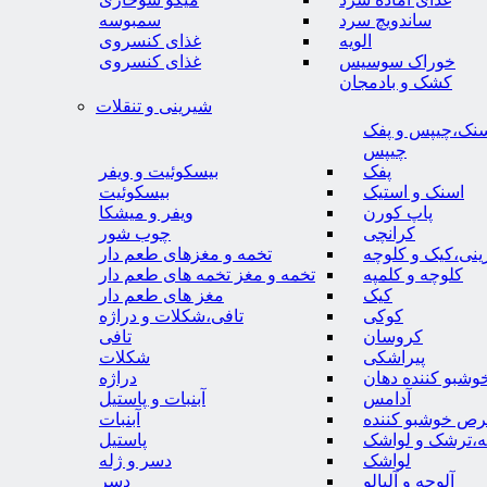
ساندویچ سرد
سمبوسه
الویه
غذای کنسروی
خوراک سوسیس
غذای کنسروی
کشک و بادمجان
شیرینی و تنقلات
نک،چیپس و پفک
چیپس
پفک
بیسکوئیت و ویفر
اسنک و استیک
بیسکوئیت
پاپ کورن
ویفر و میشکا
کرانچی
چوب شور
نی،کیک و کلوچه
تخمه و مغزهای طعم دار
کلوچه و کلمپه
تخمه و مغز تخمه های طعم دار
کیک
مغز های طعم دار
کوکی
تافی،شکلات و دراژه
کروسان
تافی
پیراشکی
شکلات
وشبو کننده دهان
دراژه
آدامس
آبنبات و پاستیل
رص خوشبو کننده
آبنبات
ه،ترشک و لواشک
پاستیل
لواشک
دسر و ژله
آلوچه و آلبالو
دسر