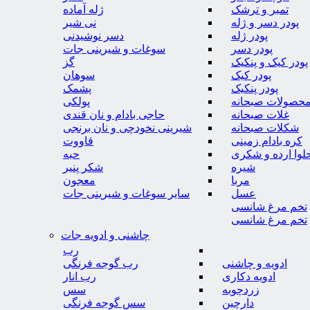
تمبر و ترشک
ژله آماده
پودر دسر و ژله
نی شیر
پودر ژله
دسر نوشیدنی
پودر دسر
سوغات و شیرینی جات
پودر کیک و پنکیک
گز
پودر کیک
سوهان
پودر پنکیک
پشمک
حصولات صبحانه
پولکی
غلات صبحانه
حاجی بادام و نان قندی
شکلات صبحانه
شیرینی نخودچی و نان برنجی
کره بادام زمینی
قاووت
لوا ارده و شکری
حبه
شیره
شکر پنیر
مربا
معجون
عسل
سایر سوغات و شیرینی جات
تخم مرغ شانسی
تخم مرغ شانسی
چاشنی و ادویه جات
رب
ادویه و چاشنی
رب گوجه فرنگی
ادویه دکاری
رب انار
زردچوبه
سس
دارچین
سس گوجه فرنگی