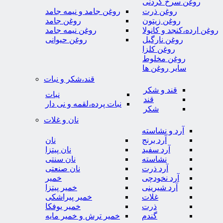
روغن سرخ کردنی
روغن ذرت
روغن جامد و نیمه جامد
روغن زیتون
روغن جامد
روغن ارده،کنجد و کانولا
روغن نیمه جامد
روغن نارگیل
روغن حیوانی
روغن کلزا
روغن مخلوط
سایر روغن ها
قند،شکر و نبات
قند و شکر
نبات
قند
نبات پرده،لقمه و نی دار
شکر
نان و غلات
آرد و نشاسته
آرد برنج
نان
آرد سفید
نان پیتزا
نشاسته
نان سنتی
آرد ذرت
نان صنعتی
آرد نخودچی
خمیر
آرد شیرینی
خمیر پیتزا
غلات
خمیر پیراشکی
ذرت
خمیر یوفکا
گندم
خمیر ترش و خمیر مایه