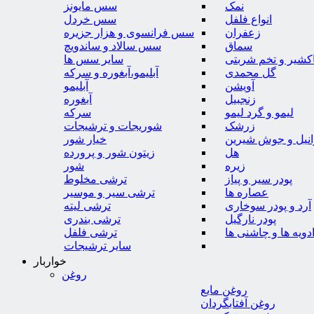
نمک
سس مایونز
انواع فلفل
سس خردل
زعفران
سس فرانسوی و هزار جزیره
سماق
سس سالاد و ساندویچ
کشیر و تخم شربتی
سایر سس ها
گل محمدی
آبلیمو،آبغوره و سرکه
آویشن
آبلیمو
زنجبیل
آبغوره
لیمو و گرد لیمو
سرکه
زرشک
شوریجات و ترشیجات
وانیل و جوش شیرین
خیار شور
هل
زیتون شور و پرورده
زیره
شور
پودر سیر و پیاز
ترشی مخلوط
عصاره ها
ترشی سیر و موسیر
آرد و پودر سوخاری
ترشی لیته
پودر نارگیل
ترشی بندری
دویه ها و چاشنی ها
ترشی فلفل
سایر ترشیجات
خواربار
روغن
روغن مایع
روغن آفتابگردان