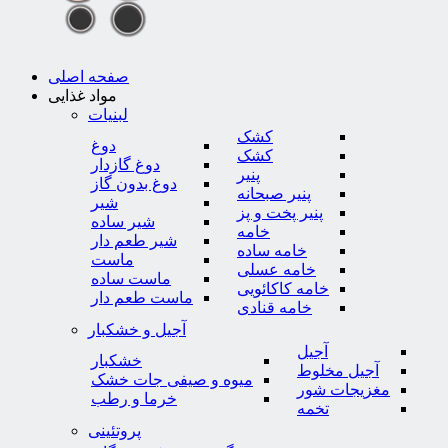
صفحه اصلی
مواد غذایی
لبنیات
کشک
دوغ
کشک
دوغ گازدار
پنیر
دوغ بدون گاز
پنیر صبحانه
شیر
پنیر پخت و پز
شیر ساده
خامه
شیر طعم دار
خامه ساده
ماست
خامه عسلی
ماست ساده
خامه کاکائویی
ماست طعم دار
خامه قنادی
آجیل و خشکبار
آجیل
خشکبار
آجیل مخلوط
میوه و صیفی جات خشک
مغزیجات شور
خرما و رطب
تخمه
پروتئینی