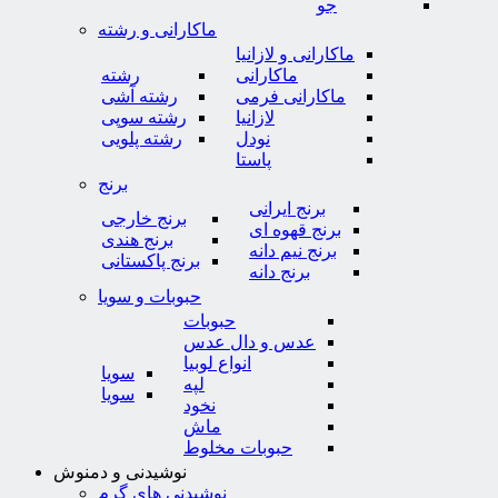
جو
ماکارانی و رشته
ماکارانی و لازانیا
ماکارانی
رشته
ماکارانی فرمی
رشته آشی
لازانیا
رشته سوپی
نودل
رشته پلویی
پاستا
برنج
برنج ایرانی
برنج خارجی
برنج قهوه ای
برنج هندی
برنج نیم دانه
برنج پاکستانی
برنج دانه
حبوبات و سویا
حبوبات
عدس و دال عدس
انواع لوبیا
سویا
لپه
سویا
نخود
ماش
حبوبات مخلوط
نوشیدنی و دمنوش
نوشیدنی های گرم