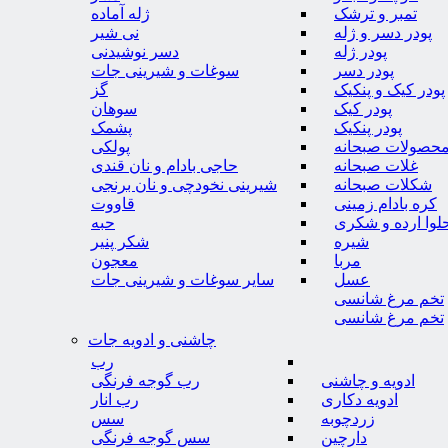
تمبر و ترشک
ژله آماده
پودر دسر و ژله
نی شیر
پودر ژله
دسر نوشیدنی
پودر دسر
سوغات و شیرینی جات
پودر کیک و پنکیک
گز
پودر کیک
سوهان
پودر پنکیک
پشمک
حصولات صبحانه
پولکی
غلات صبحانه
حاجی بادام و نان قندی
شکلات صبحانه
شیرینی نخودچی و نان برنجی
کره بادام زمینی
قاووت
لوا ارده و شکری
حبه
شیره
شکر پنیر
مربا
معجون
عسل
سایر سوغات و شیرینی جات
تخم مرغ شانسی
تخم مرغ شانسی
چاشنی و ادویه جات
رب
ادویه و چاشنی
رب گوجه فرنگی
ادویه دکاری
رب انار
زردچوبه
سس
دارچین
سس گوجه فرنگی