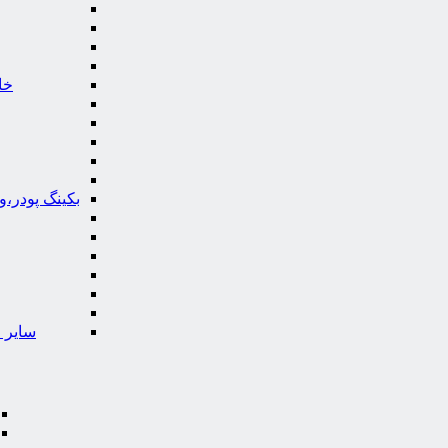
خا
بکینگ پودر،
سایر ا