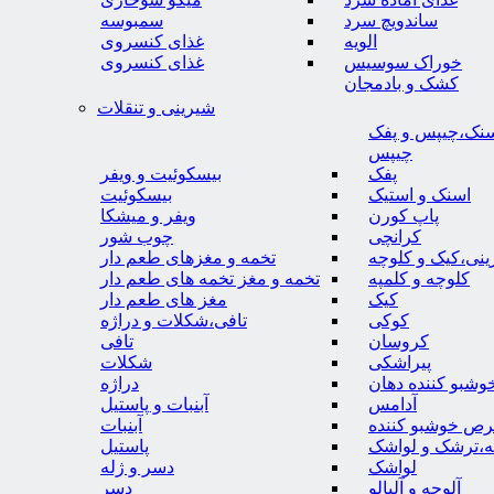
ساندویچ سرد
سمبوسه
الویه
غذای کنسروی
خوراک سوسیس
غذای کنسروی
کشک و بادمجان
شیرینی و تنقلات
نک،چیپس و پفک
چیپس
پفک
بیسکوئیت و ویفر
اسنک و استیک
بیسکوئیت
پاپ کورن
ویفر و میشکا
کرانچی
چوب شور
نی،کیک و کلوچه
تخمه و مغزهای طعم دار
کلوچه و کلمپه
تخمه و مغز تخمه های طعم دار
کیک
مغز های طعم دار
کوکی
تافی،شکلات و دراژه
کروسان
تافی
پیراشکی
شکلات
وشبو کننده دهان
دراژه
آدامس
آبنبات و پاستیل
رص خوشبو کننده
آبنبات
ه،ترشک و لواشک
پاستیل
لواشک
دسر و ژله
آلوچه و آلبالو
دسر