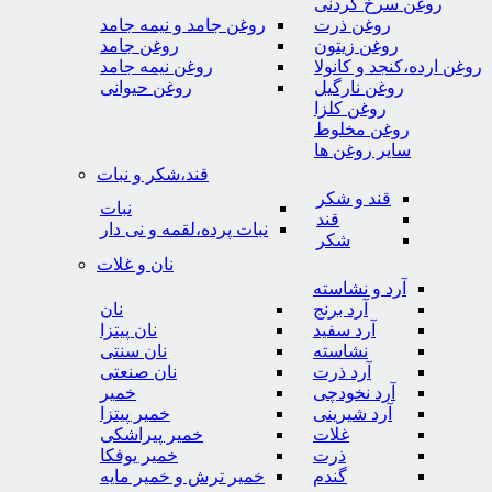
روغن سرخ کردنی
روغن ذرت
روغن جامد و نیمه جامد
روغن زیتون
روغن جامد
روغن ارده،کنجد و کانولا
روغن نیمه جامد
روغن نارگیل
روغن حیوانی
روغن کلزا
روغن مخلوط
سایر روغن ها
قند،شکر و نبات
قند و شکر
نبات
قند
نبات پرده،لقمه و نی دار
شکر
نان و غلات
آرد و نشاسته
آرد برنج
نان
آرد سفید
نان پیتزا
نشاسته
نان سنتی
آرد ذرت
نان صنعتی
آرد نخودچی
خمیر
آرد شیرینی
خمیر پیتزا
غلات
خمیر پیراشکی
ذرت
خمیر یوفکا
گندم
خمیر ترش و خمیر مایه