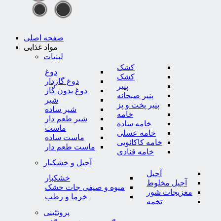
صفحه اصلی
مواد غذایی
لبنیات
کشک
دوغ
کشک
دوغ گازدار
پنیر
دوغ بدون گاز
پنیر صبحانه
شیر
پنیر پخت و پز
شیر ساده
خامه
شیر طعم دار
خامه ساده
ماست
خامه عسلی
ماست ساده
خامه کاکائویی
ماست طعم دار
خامه قنادی
آجیل و خشکبار
آجیل
خشکبار
آجیل مخلوط
میوه و صیفی جات خشک
مغزیجات شور
خرما و رطب
تخمه
پروتئینی