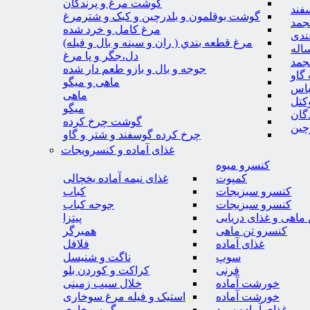
گوشت مرغ و پرندگان
فند
گوشت بوقلمون و بلدرچین و کبک و شترمرغ
جمد
مرغ کامل و خرد شده
ندی
مرغ قطعه بندي ( ران و سينه و بال و فيله)
اله
دل،جگر و پا مرغ
جمد
جوجه و بال و بازو طعم دار شده
گاو
ماهی و میگو
باس
ماهی
کتل
میگو
گان
گوشت چرخ کرده
چین
چرخ کرده گوسفند و شتر و گاو
غذای آماده و کنسرویجات
کنسرو میوه
کمپوت
غذای نیمه آماده یخچالی
کنسرو سبزیجات
کباب
کنسرو سبزیجات
جوجه کباب
ماهی و غذای دریایی
پیتزا
کنسرو تن ماهی
همبرگر
غذای آماده
فلافل
سوپ
ناگت و شنیسل
فرنی
کراکت و کوردن بلو
خورشت آماده
خلال سیب زمینی
خورشت آماده
استیک و فیله مرغ سوخاری
غذای آماده سرد
میگو سوخاری