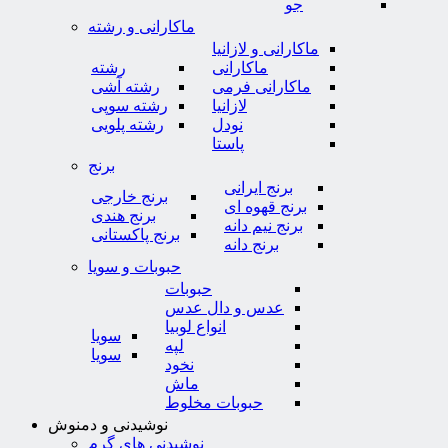
جو
ماکارانی و رشته
ماکارانی و لازانیا
ماکارانی
رشته
ماکارانی فرمی
رشته آشی
لازانیا
رشته سوپی
نودل
رشته پلویی
پاستا
برنج
برنج ایرانی
برنج خارجی
برنج قهوه ای
برنج هندی
برنج نیم دانه
برنج پاکستانی
برنج دانه
حبوبات و سویا
حبوبات
عدس و دال عدس
انواع لوبیا
سویا
لپه
سویا
نخود
ماش
حبوبات مخلوط
نوشیدنی و دمنوش
نوشیدنی های گرم