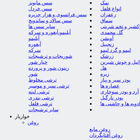
نمک
سس مایونز
انواع فلفل
سس خردل
زعفران
سس فرانسوی و هزار جزیره
سماق
سس سالاد و ساندویچ
کشیر و تخم شربتی
سایر سس ها
گل محمدی
آبلیمو،آبغوره و سرکه
آویشن
آبلیمو
زنجبیل
آبغوره
لیمو و گرد لیمو
سرکه
زرشک
شوریجات و ترشیجات
وانیل و جوش شیرین
خیار شور
هل
زیتون شور و پرورده
زیره
شور
پودر سیر و پیاز
ترشی مخلوط
عصاره ها
ترشی سیر و موسیر
آرد و پودر سوخاری
ترشی لیته
پودر نارگیل
ترشی بندری
دویه ها و چاشنی ها
ترشی فلفل
سایر ترشیجات
خواربار
روغن
روغن مایع
روغن آفتابگردان