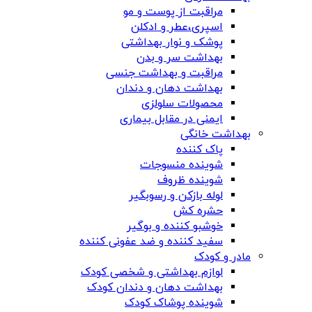
مراقبت از پوست و مو
اسپری،عطر و ادکلن
پوشک و نوار بهداشتی
بهداشت سر و بدن
مراقبت و بهداشت جنسی
بهداشت دهان و دندان
محصولات سلولزی
ایمنی در مقابل بیماری
بهداشت خانگی
پاک کننده
شوینده منسوجات
شوینده ظروف
لوله بازکن و رسوبگیر
حشره کش
خوشبو کننده و بوگیر
سفید کننده و ضد عفونی کننده
مادر و کودک
لوازم بهداشتی و شخصی کودک
بهداشت دهان و دندان کودک
شوینده پوشاک کودک