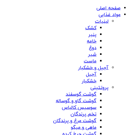
صفحه اصلی
مواد غذایی
لبنیات
کشک
پنیر
خامه
دوغ
شیر
ماست
آجیل و خشکبار
آجیل
خشکبار
پروتئینی
گوشت گوسفند
گوشت گاو و گوساله
سوسیس کالباس
تخم پرندگان
گوشت مرغ و پرندگان
ماهی و میگو
گوشت چرخ کرده