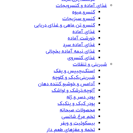
غذای آماده و کنسرویجات
کنسرو میوه
کنسرو سبزیجات
کنسرو تن ماهی و غذای دریایی
غذای آماده
خورشت آماده
غذای آماده سرد
غذای نیمه آماده یخچالی
غذای کنسروی
شیرینی و تنقلات
اسنک،چیپس و پفک
شیرینی،کیک و کلوچه
آدامس و خوشبو کننده دهان
آلوچه،ترشک و لواشک
پودر دسر و ژله
پودر کیک و پنکیک
محصولات صبحانه
تخم مرغ شانسی
بیسکوئیت و ویفر
تخمه و مغزهای طعم دار