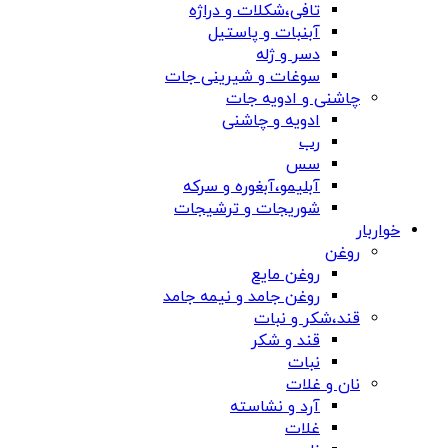
تافی،شکلات و دراژه
آبنبات و پاستیل
دسر و ژله
سوغات و شیرینی جات
چاشنی و ادویه جات
ادویه و چاشنی
رب
سس
آبلیمو،آبغوره و سرکه
شوریجات و ترشیجات
خواربار
روغن
روغن مایع
روغن جامد و نیمه جامد
قند،شکر و نبات
قند و شکر
نبات
نان و غلات
آرد و نشاسته
غلات