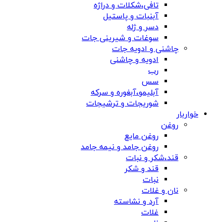
تافی،شکلات و دراژه
آبنبات و پاستیل
دسر و ژله
سوغات و شیرینی جات
چاشنی و ادویه جات
ادویه و چاشنی
رب
سس
آبلیمو،آبغوره و سرکه
شوریجات و ترشیجات
خواربار
روغن
روغن مایع
روغن جامد و نیمه جامد
قند،شکر و نبات
قند و شکر
نبات
نان و غلات
آرد و نشاسته
غلات