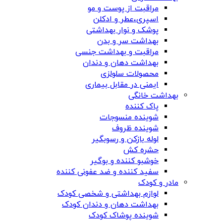
مراقبت از پوست و مو
اسپری،عطر و ادکلن
پوشک و نوار بهداشتی
بهداشت سر و بدن
مراقبت و بهداشت جنسی
بهداشت دهان و دندان
محصولات سلولزی
ایمنی در مقابل بیماری
بهداشت خانگی
پاک کننده
شوینده منسوجات
شوینده ظروف
لوله بازکن و رسوبگیر
حشره کش
خوشبو کننده و بوگیر
سفید کننده و ضد عفونی کننده
مادر و کودک
لوازم بهداشتی و شخصی کودک
بهداشت دهان و دندان کودک
شوینده پوشاک کودک