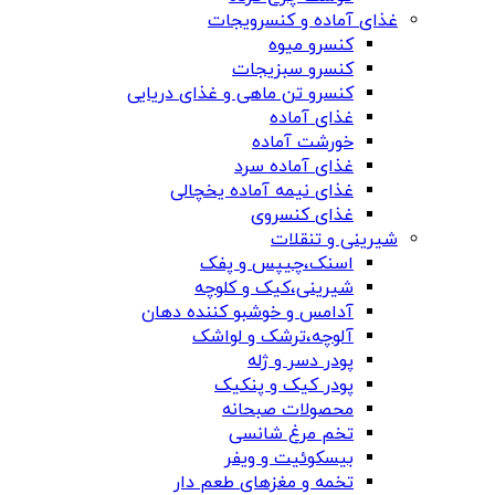
غذای آماده و کنسرویجات
کنسرو میوه
کنسرو سبزیجات
کنسرو تن ماهی و غذای دریایی
غذای آماده
خورشت آماده
غذای آماده سرد
غذای نیمه آماده یخچالی
غذای کنسروی
شیرینی و تنقلات
اسنک،چیپس و پفک
شیرینی،کیک و کلوچه
آدامس و خوشبو کننده دهان
آلوچه،ترشک و لواشک
پودر دسر و ژله
پودر کیک و پنکیک
محصولات صبحانه
تخم مرغ شانسی
بیسکوئیت و ویفر
تخمه و مغزهای طعم دار