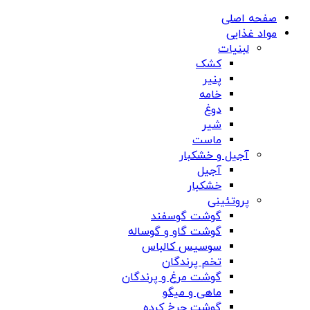
صفحه اصلی
مواد غذایی
لبنیات
کشک
پنیر
خامه
دوغ
شیر
ماست
آجیل و خشکبار
آجیل
خشکبار
پروتئینی
گوشت گوسفند
گوشت گاو و گوساله
سوسیس کالباس
تخم پرندگان
گوشت مرغ و پرندگان
ماهی و میگو
گوشت چرخ کرده