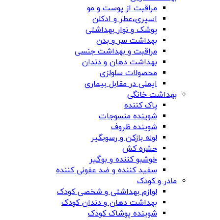
مراقبت از پوست و مو
اسپری،عطر و ادکلن
پوشک و نوار بهداشتی
بهداشت سر و بدن
مراقبت و بهداشت جنسی
بهداشت دهان و دندان
محصولات سلولزی
ایمنی در مقابل بیماری
بهداشت خانگی
پاک کننده
شوینده منسوجات
شوینده ظروف
لوله بازکن و رسوبگیر
حشره کش
خوشبو کننده و بوگیر
سفید کننده و ضد عفونی کننده
مادر و کودک
لوازم بهداشتی و شخصی کودک
بهداشت دهان و دندان کودک
شوینده پوشاک کودک