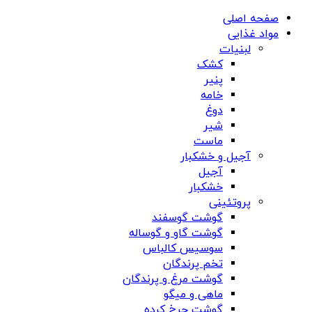
صفحه اصلی
مواد غذایی
لبنیات
کشک
پنیر
خامه
دوغ
شیر
ماست
آجیل و خشکبار
آجیل
خشکبار
پروتئینی
گوشت گوسفند
گوشت گاو و گوساله
سوسیس کالباس
تخم پرندگان
گوشت مرغ و پرندگان
ماهی و میگو
گوشت چرخ کرده