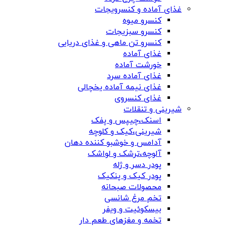
غذای آماده و کنسرویجات
کنسرو میوه
کنسرو سبزیجات
کنسرو تن ماهی و غذای دریایی
غذای آماده
خورشت آماده
غذای آماده سرد
غذای نیمه آماده یخچالی
غذای کنسروی
شیرینی و تنقلات
اسنک،چیپس و پفک
شیرینی،کیک و کلوچه
آدامس و خوشبو کننده دهان
آلوچه،ترشک و لواشک
پودر دسر و ژله
پودر کیک و پنکیک
محصولات صبحانه
تخم مرغ شانسی
بیسکوئیت و ویفر
تخمه و مغزهای طعم دار