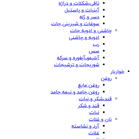
تافی،شکلات و دراژه
آبنبات و پاستیل
دسر و ژله
سوغات و شیرینی جات
چاشنی و ادویه جات
ادویه و چاشنی
رب
سس
آبلیمو،آبغوره و سرکه
شوریجات و ترشیجات
خواربار
روغن
روغن مایع
روغن جامد و نیمه جامد
قند،شکر و نبات
قند و شکر
نبات
نان و غلات
آرد و نشاسته
غلات