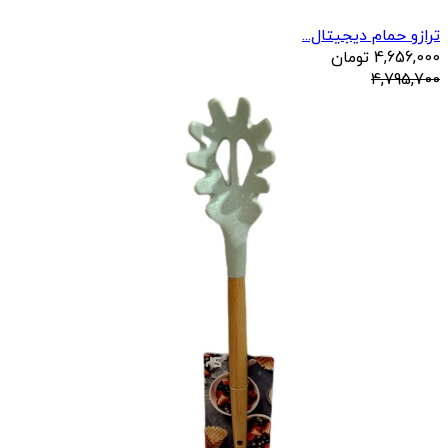
ترازو حمام دیجیتال...
4,656,000
تومان
4,795,700