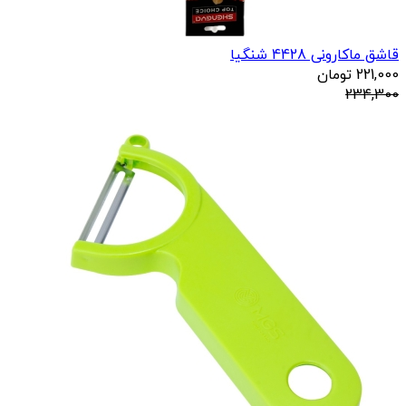
قاشق ماکارونی 4428 شنگیا
221,000
تومان
234,300