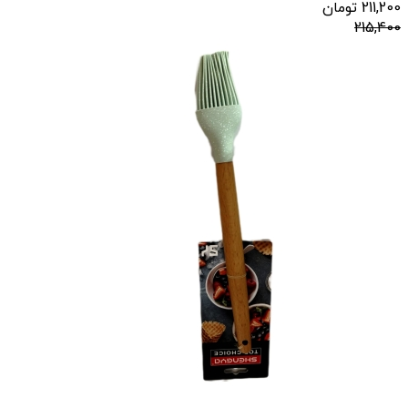
211,200
تومان
215,400