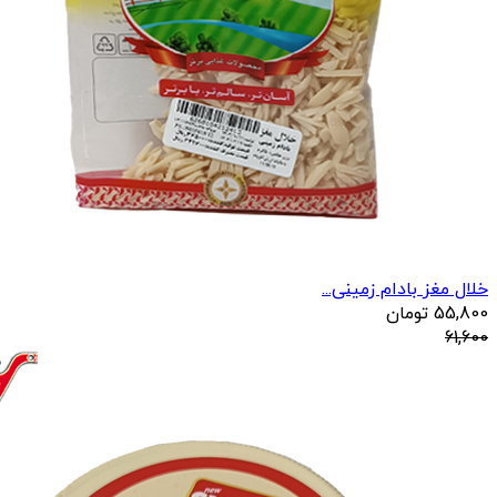
خلال مغز بادام زمینی...
55,800
تومان
61,600