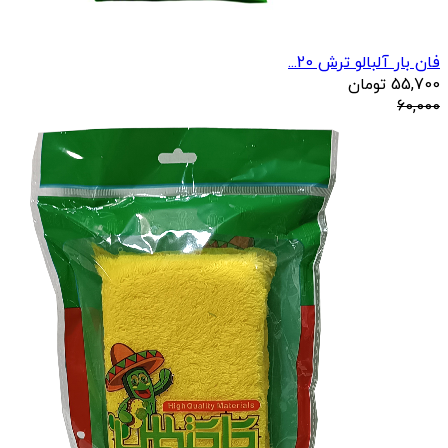
فان بار آلبالو ترش 20...
55,700
تومان
60,000