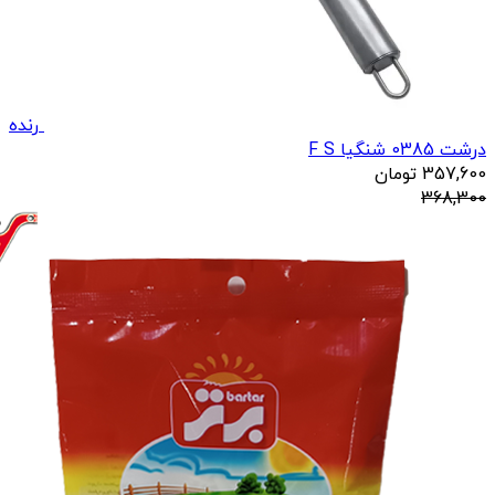
رنده
درشت 0385 شنگیا F S
357,600
تومان
368,300