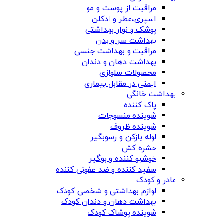
مراقبت از پوست و مو
اسپری،عطر و ادکلن
پوشک و نوار بهداشتی
بهداشت سر و بدن
مراقبت و بهداشت جنسی
بهداشت دهان و دندان
محصولات سلولزی
ایمنی در مقابل بیماری
بهداشت خانگی
پاک کننده
شوینده منسوجات
شوینده ظروف
لوله بازکن و رسوبگیر
حشره کش
خوشبو کننده و بوگیر
سفید کننده و ضد عفونی کننده
مادر و کودک
لوازم بهداشتی و شخصی کودک
بهداشت دهان و دندان کودک
شوینده پوشاک کودک