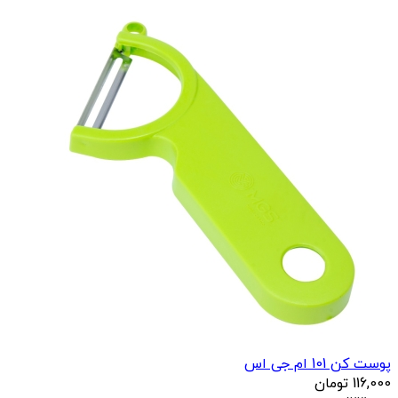
پوست کن 101 ام جی اس
116,000
تومان