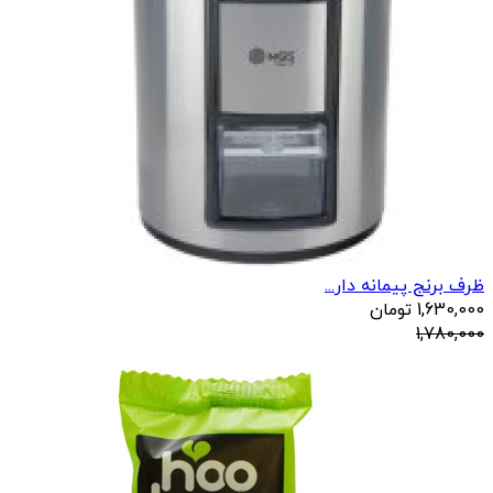
ظرف برنج پیمانه دار...
1,630,000
تومان
1,780,000