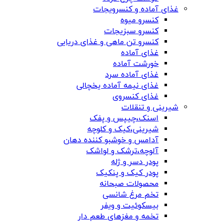
غذای آماده و کنسرویجات
کنسرو میوه
کنسرو سبزیجات
کنسرو تن ماهی و غذای دریایی
غذای آماده
خورشت آماده
غذای آماده سرد
غذای نیمه آماده یخچالی
غذای کنسروی
شیرینی و تنقلات
اسنک،چیپس و پفک
شیرینی،کیک و کلوچه
آدامس و خوشبو کننده دهان
آلوچه،ترشک و لواشک
پودر دسر و ژله
پودر کیک و پنکیک
محصولات صبحانه
تخم مرغ شانسی
بیسکوئیت و ویفر
تخمه و مغزهای طعم دار