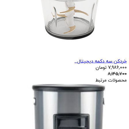
خردکن سه دکمه دیجیتال...
7,986,000
تومان
8,145,700
محصولات مرتبط