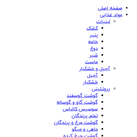
صفحه اصلی
مواد غذایی
لبنیات
کشک
پنیر
خامه
دوغ
شیر
ماست
آجیل و خشکبار
آجیل
خشکبار
پروتئینی
گوشت گوسفند
گوشت گاو و گوساله
سوسیس کالباس
تخم پرندگان
گوشت مرغ و پرندگان
ماهی و میگو
گوشت چرخ کرده