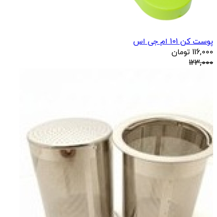
پوست کن 101 ام جی اس
116,000
تومان
123,000