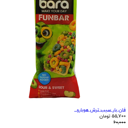
فان بار سیب ترش هوبارو...
55,700
تومان
60,000