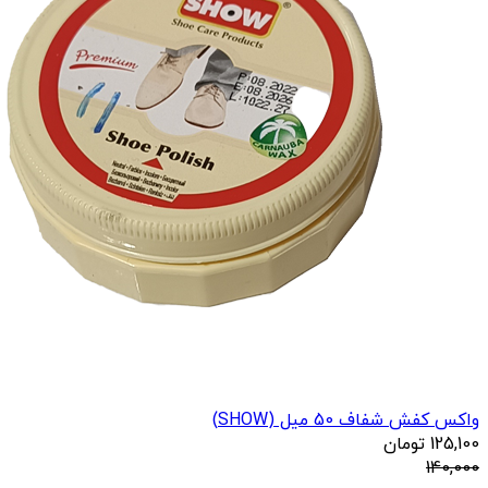
واکس کفش شفاف 50 میل (SHOW)
125,100
تومان
140,000