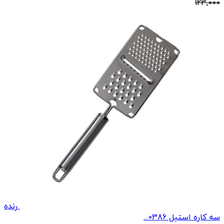
123,000
رنده
سه کاره استیل 0386...