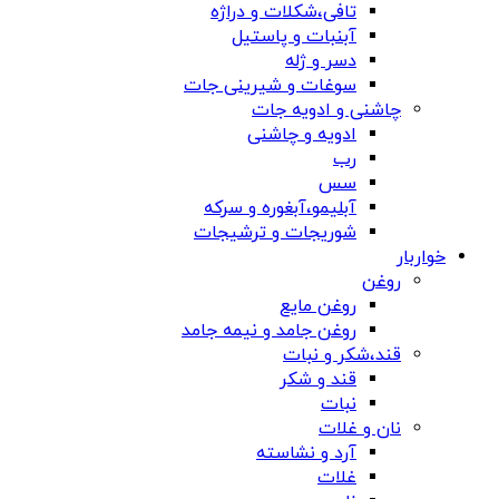
تافی،شکلات و دراژه
آبنبات و پاستیل
دسر و ژله
سوغات و شیرینی جات
چاشنی و ادویه جات
ادویه و چاشنی
رب
سس
آبلیمو،آبغوره و سرکه
شوریجات و ترشیجات
خواربار
روغن
روغن مایع
روغن جامد و نیمه جامد
قند،شکر و نبات
قند و شکر
نبات
نان و غلات
آرد و نشاسته
غلات