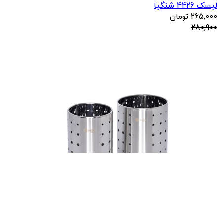
لیسک 4426 شنگیا
265,000
تومان
280,900