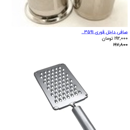
صافی داخل قوری 3591...
192,000
تومان
197,800