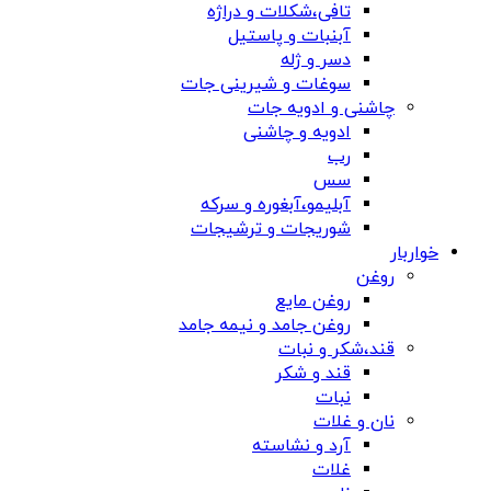
تافی،شکلات و دراژه
آبنبات و پاستیل
دسر و ژله
سوغات و شیرینی جات
چاشنی و ادویه جات
ادویه و چاشنی
رب
سس
آبلیمو،آبغوره و سرکه
شوریجات و ترشیجات
خواربار
روغن
روغن مایع
روغن جامد و نیمه جامد
قند،شکر و نبات
قند و شکر
نبات
نان و غلات
آرد و نشاسته
غلات