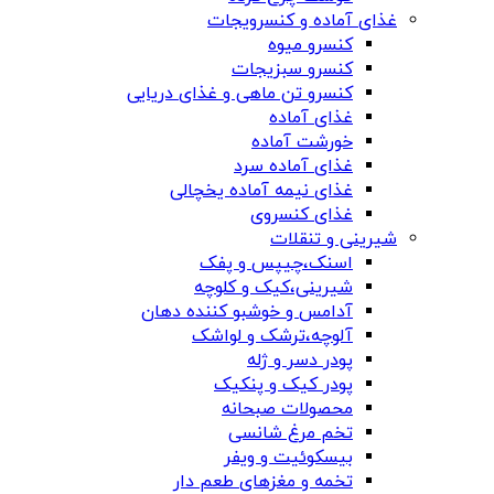
غذای آماده و کنسرویجات
کنسرو میوه
کنسرو سبزیجات
کنسرو تن ماهی و غذای دریایی
غذای آماده
خورشت آماده
غذای آماده سرد
غذای نیمه آماده یخچالی
غذای کنسروی
شیرینی و تنقلات
اسنک،چیپس و پفک
شیرینی،کیک و کلوچه
آدامس و خوشبو کننده دهان
آلوچه،ترشک و لواشک
پودر دسر و ژله
پودر کیک و پنکیک
محصولات صبحانه
تخم مرغ شانسی
بیسکوئیت و ویفر
تخمه و مغزهای طعم دار