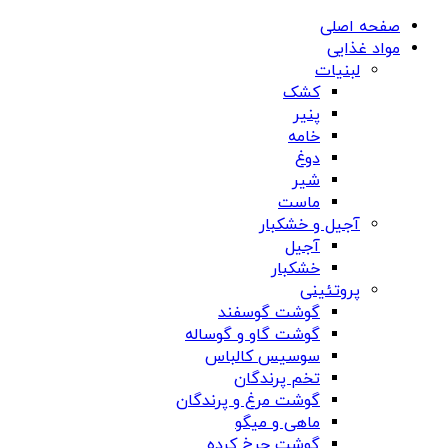
صفحه اصلی
مواد غذایی
لبنیات
کشک
پنیر
خامه
دوغ
شیر
ماست
آجیل و خشکبار
آجیل
خشکبار
پروتئینی
گوشت گوسفند
گوشت گاو و گوساله
سوسیس کالباس
تخم پرندگان
گوشت مرغ و پرندگان
ماهی و میگو
گوشت چرخ کرده