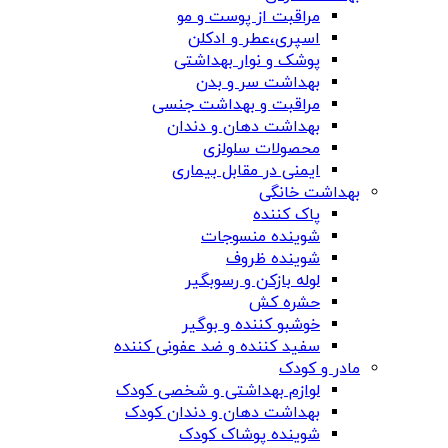
مراقبت از پوست و مو
اسپری،عطر و ادکلن
پوشک و نوار بهداشتی
بهداشت سر و بدن
مراقبت و بهداشت جنسی
بهداشت دهان و دندان
محصولات سلولزی
ایمنی در مقابل بیماری
بهداشت خانگی
پاک کننده
شوینده منسوجات
شوینده ظروف
لوله بازکن و رسوبگیر
حشره کش
خوشبو کننده و بوگیر
سفید کننده و ضد عفونی کننده
مادر و کودک
لوازم بهداشتی و شخصی کودک
بهداشت دهان و دندان کودک
شوینده پوشاک کودک