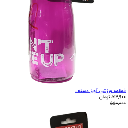
قمقمه ورزشی آویز دسته...
514,900
تومان
550,000