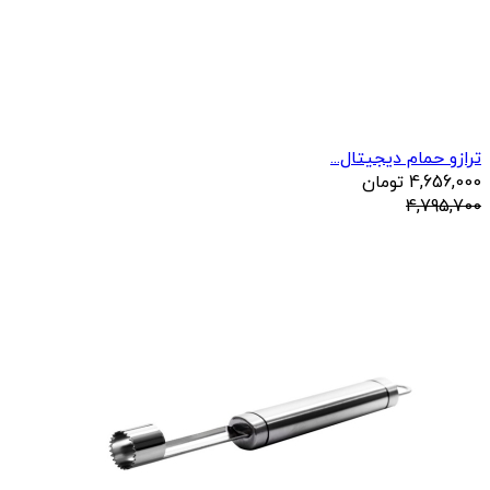
ترازو حمام دیجیتال...
4,656,000
تومان
4,795,700