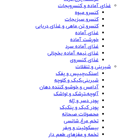
غذای آماده و کنسرویجات
کنسرو میوه
کنسرو سبزیجات
کنسرو تن ماهی و غذای دریایی
غذای آماده
خورشت آماده
غذای آماده سرد
غذای نیمه آماده یخچالی
غذای کنسروی
شیرینی و تنقلات
اسنک،چیپس و پفک
شیرینی،کیک و کلوچه
آدامس و خوشبو کننده دهان
آلوچه،ترشک و لواشک
پودر دسر و ژله
پودر کیک و پنکیک
محصولات صبحانه
تخم مرغ شانسی
بیسکوئیت و ویفر
تخمه و مغزهای طعم دار