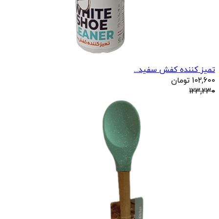
تمیز کننده کفش سفید...
102,600
تومان
123,230