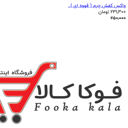
واکس کفش چرم ( قهوه ای )...
231,300
تومان
250,000