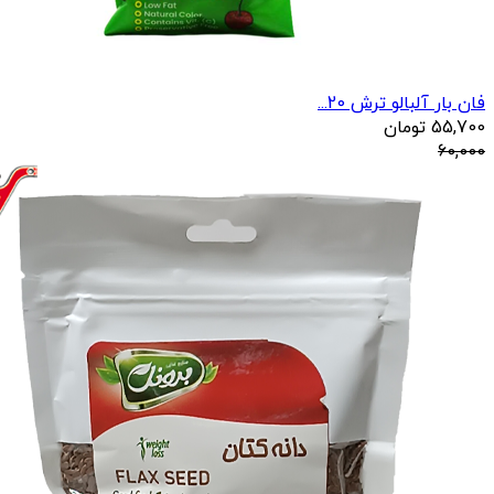
فان بار آلبالو ترش 20...
55,700
تومان
60,000