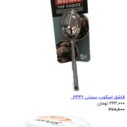
قاشق اسکوپ بستنی 2446...
263,000
تومان
278,800