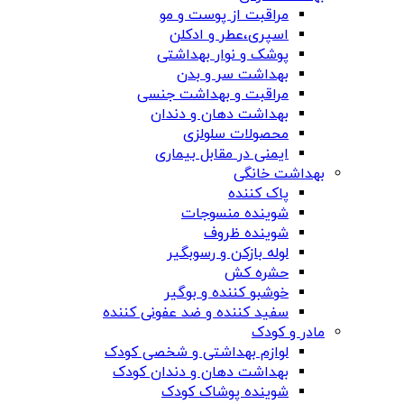
مراقبت از پوست و مو
اسپری،عطر و ادکلن
پوشک و نوار بهداشتی
بهداشت سر و بدن
مراقبت و بهداشت جنسی
بهداشت دهان و دندان
محصولات سلولزی
ایمنی در مقابل بیماری
بهداشت خانگی
پاک کننده
شوینده منسوجات
شوینده ظروف
لوله بازکن و رسوبگیر
حشره کش
خوشبو کننده و بوگیر
سفید کننده و ضد عفونی کننده
مادر و کودک
لوازم بهداشتی و شخصی کودک
بهداشت دهان و دندان کودک
شوینده پوشاک کودک