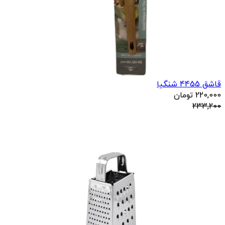
قاشق 4455 شنگیا
220,000
تومان
233,200