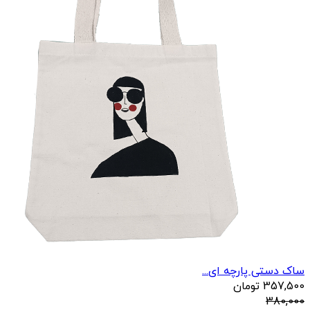
ساک دستی پارچه ای...
357,500
تومان
380,000