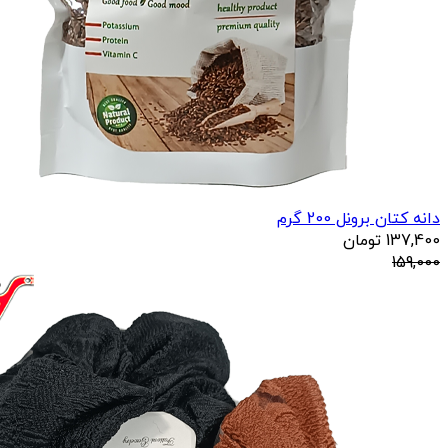
دانه کتان برونل 200 گرم
137,400
تومان
159,000