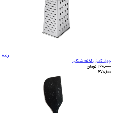
رنده
چهار گوش 0581 شنگیا
268,000
تومان
278,100