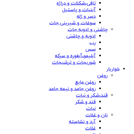
تافی،شکلات و دراژه
آبنبات و پاستیل
دسر و ژله
سوغات و شیرینی جات
چاشنی و ادویه جات
ادویه و چاشنی
رب
سس
آبلیمو،آبغوره و سرکه
شوریجات و ترشیجات
خواربار
روغن
روغن مایع
روغن جامد و نیمه جامد
قند،شکر و نبات
قند و شکر
نبات
نان و غلات
آرد و نشاسته
غلات