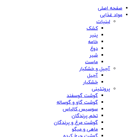
صفحه اصلی
مواد غذایی
لبنیات
کشک
پنیر
خامه
دوغ
شیر
ماست
آجیل و خشکبار
آجیل
خشکبار
پروتئینی
گوشت گوسفند
گوشت گاو و گوساله
سوسیس کالباس
تخم پرندگان
گوشت مرغ و پرندگان
ماهی و میگو
گوشت چرخ کرده