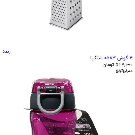
رنده
4 گوش 0583 شنگیا
547,000
تومان
579,800