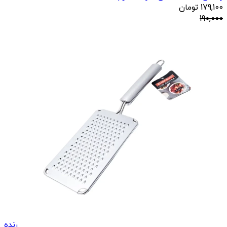
179,100
تومان
190,000
رنده