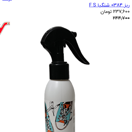
ریز 0384 شنگیا F S
237,600
تومان
244,700