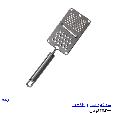
رنده
سه کاره استیل 0386...
211,200
تومان