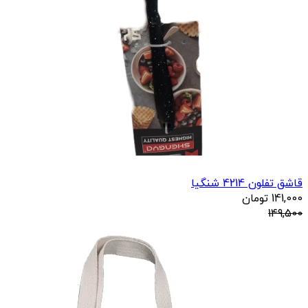
قاشق تفلون 4214 شنگیا
141,000
تومان
149,500