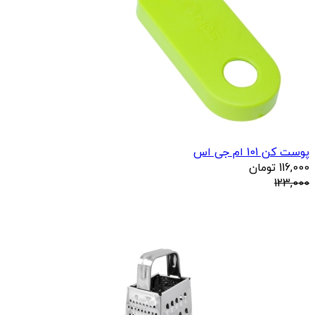
پوست کن 101 ام جی اس
116,000
تومان
123,000