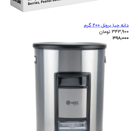
دانه چیا برونل 200 گرم
343,900
تومان
398,000