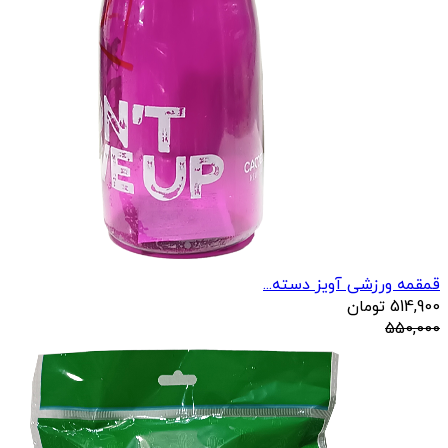
قمقمه ورزشی آویز دسته...
514,900
تومان
550,000