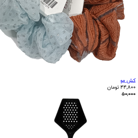
کش مو
44,800
تومان
50,000