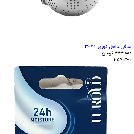
صافی داخل قوری 3074...
444,000
تومان
457,300