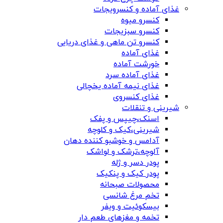
غذای آماده و کنسرویجات
کنسرو میوه
کنسرو سبزیجات
کنسرو تن ماهی و غذای دریایی
غذای آماده
خورشت آماده
غذای آماده سرد
غذای نیمه آماده یخچالی
غذای کنسروی
شیرینی و تنقلات
اسنک،چیپس و پفک
شیرینی،کیک و کلوچه
آدامس و خوشبو کننده دهان
آلوچه،ترشک و لواشک
پودر دسر و ژله
پودر کیک و پنکیک
محصولات صبحانه
تخم مرغ شانسی
بیسکوئیت و ویفر
تخمه و مغزهای طعم دار