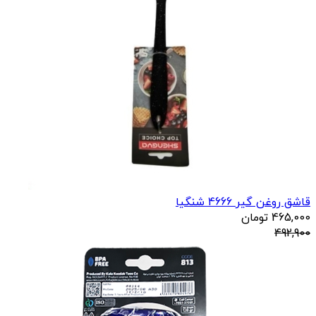
قاشق روغن گیر 4666 شنگیا
465,000
تومان
492,900