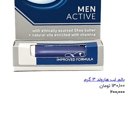
بالم لب هارولد 3 گرم
130,100
تومان
200,000