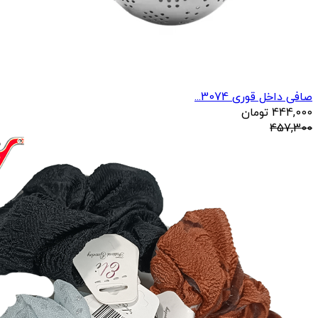
صافی داخل قوری 3074...
444,000
تومان
457,300