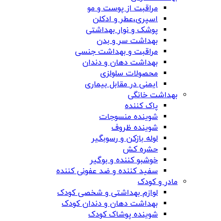
مراقبت از پوست و مو
اسپری،عطر و ادکلن
پوشک و نوار بهداشتی
بهداشت سر و بدن
مراقبت و بهداشت جنسی
بهداشت دهان و دندان
محصولات سلولزی
ایمنی در مقابل بیماری
بهداشت خانگی
پاک کننده
شوینده منسوجات
شوینده ظروف
لوله بازکن و رسوبگیر
حشره کش
خوشبو کننده و بوگیر
سفید کننده و ضد عفونی کننده
مادر و کودک
لوازم بهداشتی و شخصی کودک
بهداشت دهان و دندان کودک
شوینده پوشاک کودک