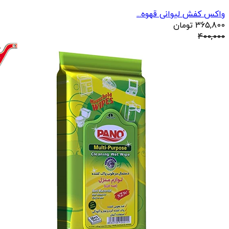
واکس کفش لیوانی قهوه...
365,800
تومان
400,000