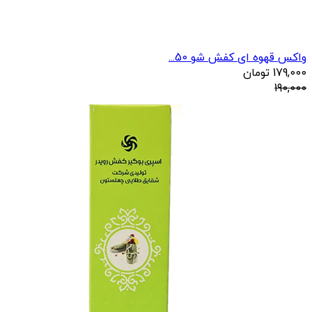
واکس قهوه ای کفش شو 50...
179,000
تومان
190,000