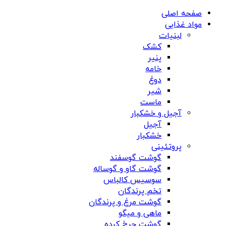
صفحه اصلی
مواد غذایی
لبنیات
کشک
پنیر
خامه
دوغ
شیر
ماست
آجیل و خشکبار
آجیل
خشکبار
پروتئینی
گوشت گوسفند
گوشت گاو و گوساله
سوسیس کالباس
تخم پرندگان
گوشت مرغ و پرندگان
ماهی و میگو
گوشت چرخ کرده