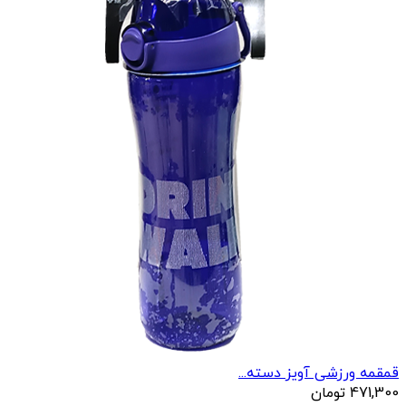
قمقمه ورزشی آویز دسته...
471,300
تومان