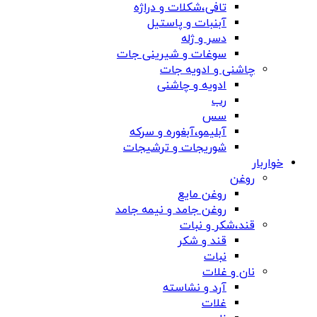
تافی،شکلات و دراژه
آبنبات و پاستیل
دسر و ژله
سوغات و شیرینی جات
چاشنی و ادویه جات
ادویه و چاشنی
رب
سس
آبلیمو،آبغوره و سرکه
شوریجات و ترشیجات
خواربار
روغن
روغن مایع
روغن جامد و نیمه جامد
قند،شکر و نبات
قند و شکر
نبات
نان و غلات
آرد و نشاسته
غلات