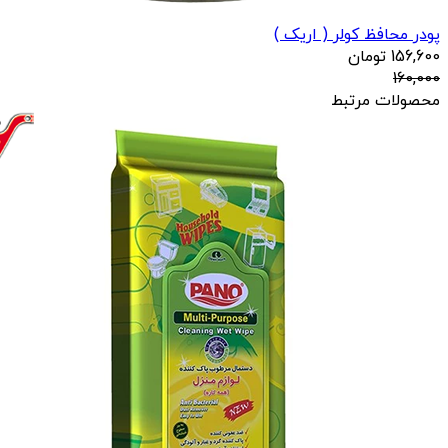
پودر محافظ کولر ( اریک )
156,600
تومان
160,000
محصولات مرتبط