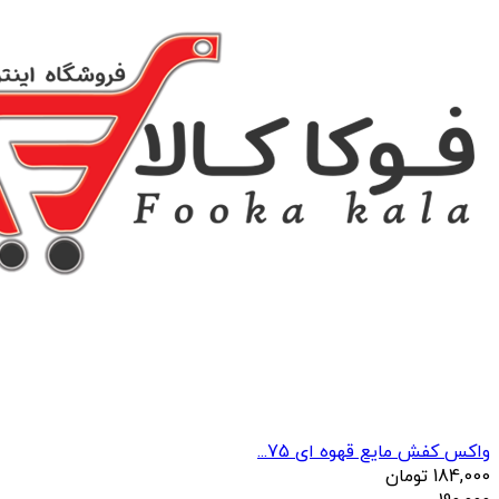
واکس کفش مایع قهوه ای 75...
184,000
تومان