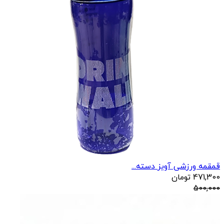
قمقمه ورزشی آویز دسته...
471,300
تومان
500,000