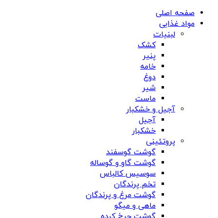
صفحه اصلی
مواد غذایی
لبنیات
کشک
پنیر
خامه
دوغ
شیر
ماست
آجیل و خشکبار
آجیل
خشکبار
پروتئینی
گوشت گوسفند
گوشت گاو و گوساله
سوسیس کالباس
تخم پرندگان
گوشت مرغ و پرندگان
ماهی و میگو
گوشت چرخ کرده