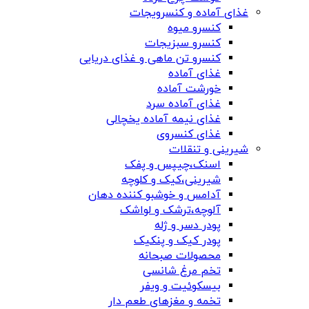
غذای آماده و کنسرویجات
کنسرو میوه
کنسرو سبزیجات
کنسرو تن ماهی و غذای دریایی
غذای آماده
خورشت آماده
غذای آماده سرد
غذای نیمه آماده یخچالی
غذای کنسروی
شیرینی و تنقلات
اسنک،چیپس و پفک
شیرینی،کیک و کلوچه
آدامس و خوشبو کننده دهان
آلوچه،ترشک و لواشک
پودر دسر و ژله
پودر کیک و پنکیک
محصولات صبحانه
تخم مرغ شانسی
بیسکوئیت و ویفر
تخمه و مغزهای طعم دار