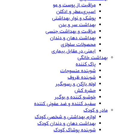
مراقبت از پوست و مو
اسپری،عطر و ادکلن
پوشک و نوار بهداشتی
بهداشت سر و بدن
مراقبت و بهداشت جنسی
بهداشت دهان و دندان
محصولات سلولزی
ایمنی در مقابل بیماری
بهداشت خانگی
پاک کننده
شوینده منسوجات
شوینده ظروف
لوله بازکن و رسوبگیر
حشره کش
خوشبو کننده و بوگیر
سفید کننده و ضد عفونی کننده
مادر و کودک
لوازم بهداشتی و شخصی کودک
بهداشت دهان و دندان کودک
شوینده پوشاک کودک