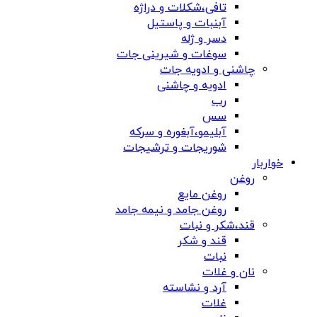
تافی،شکلات و دراژه
آبنبات و پاستیل
دسر و ژله
سوغات و شیرینی جات
چاشنی و ادویه جات
ادویه و چاشنی
رب
سس
آبلیمو،آبغوره و سرکه
شوریجات و ترشیجات
خواربار
روغن
روغن مایع
روغن جامد و نیمه جامد
قند،شکر و نبات
قند و شکر
نبات
نان و غلات
آرد و نشاسته
غلات