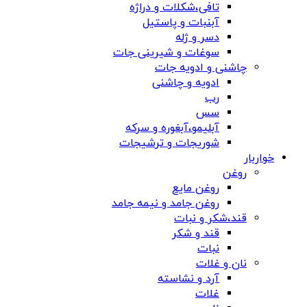
تافی،شکلات و دراژه
آبنبات و پاستیل
دسر و ژله
سوغات و شیرینی جات
چاشنی و ادویه جات
ادویه و چاشنی
رب
سس
آبلیمو،آبغوره و سرکه
شوریجات و ترشیجات
خواربار
روغن
روغن مایع
روغن جامد و نیمه جامد
قند،شکر و نبات
قند و شکر
نبات
نان و غلات
آرد و نشاسته
غلات