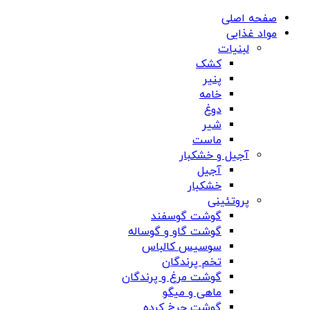
صفحه اصلی
مواد غذایی
لبنیات
کشک
پنیر
خامه
دوغ
شیر
ماست
آجیل و خشکبار
آجیل
خشکبار
پروتئینی
گوشت گوسفند
گوشت گاو و گوساله
سوسیس کالباس
تخم پرندگان
گوشت مرغ و پرندگان
ماهی و میگو
گوشت چرخ کرده