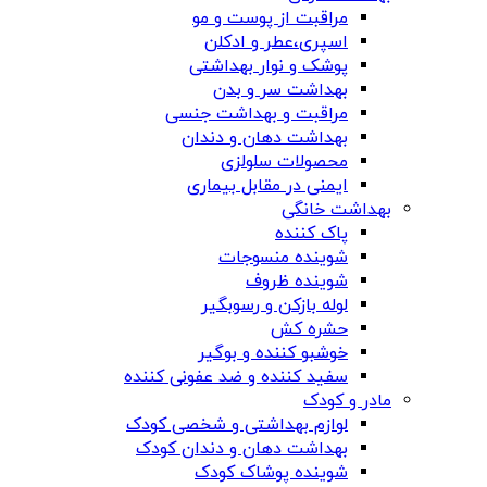
مراقبت از پوست و مو
اسپری،عطر و ادکلن
پوشک و نوار بهداشتی
بهداشت سر و بدن
مراقبت و بهداشت جنسی
بهداشت دهان و دندان
محصولات سلولزی
ایمنی در مقابل بیماری
بهداشت خانگی
پاک کننده
شوینده منسوجات
شوینده ظروف
لوله بازکن و رسوبگیر
حشره کش
خوشبو کننده و بوگیر
سفید کننده و ضد عفونی کننده
مادر و کودک
لوازم بهداشتی و شخصی کودک
بهداشت دهان و دندان کودک
شوینده پوشاک کودک