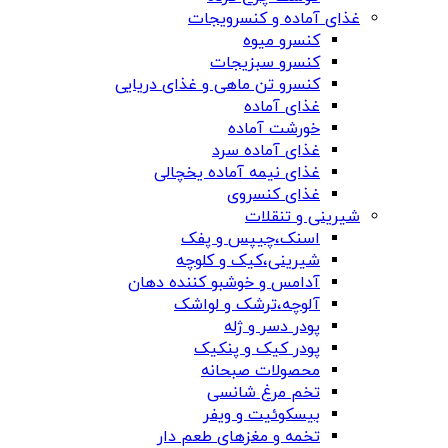
غذای آماده و کنسرویجات
کنسرو میوه
کنسرو سبزیجات
کنسرو تن ماهی و غذای دریایی
غذای آماده
خورشت آماده
غذای آماده سرد
غذای نیمه آماده یخچالی
غذای کنسروی
شیرینی و تنقلات
اسنک،چیپس و پفک
شیرینی،کیک و کلوچه
آدامس و خوشبو کننده دهان
آلوچه،ترشک و لواشک
پودر دسر و ژله
پودر کیک و پنکیک
محصولات صبحانه
تخم مرغ شانسی
بیسکوئیت و ویفر
تخمه و مغزهای طعم دار