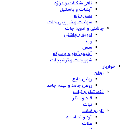
تافی،شکلات و دراژه
آبنبات و پاستیل
دسر و ژله
سوغات و شیرینی جات
چاشنی و ادویه جات
ادویه و چاشنی
رب
سس
آبلیمو،آبغوره و سرکه
شوریجات و ترشیجات
خواربار
روغن
روغن مایع
روغن جامد و نیمه جامد
قند،شکر و نبات
قند و شکر
نبات
نان و غلات
آرد و نشاسته
غلات