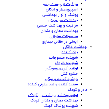
مراقبت از پوست و مو
اسپری،عطر و ادکلن
پوشک و نوار بهداشتی
بهداشت سر و بدن
مراقبت و بهداشت جنسی
بهداشت دهان و دندان
محصولات سلولزی
ایمنی در مقابل بیماری
بهداشت خانگی
پاک کننده
شوینده منسوجات
شوینده ظروف
لوله بازکن و رسوبگیر
حشره کش
خوشبو کننده و بوگیر
سفید کننده و ضد عفونی کننده
مادر و کودک
لوازم بهداشتی و شخصی کودک
بهداشت دهان و دندان کودک
شوینده پوشاک کودک