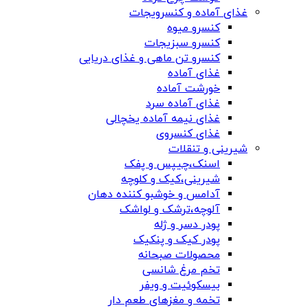
غذای آماده و کنسرویجات
کنسرو میوه
کنسرو سبزیجات
کنسرو تن ماهی و غذای دریایی
غذای آماده
خورشت آماده
غذای آماده سرد
غذای نیمه آماده یخچالی
غذای کنسروی
شیرینی و تنقلات
اسنک،چیپس و پفک
شیرینی،کیک و کلوچه
آدامس و خوشبو کننده دهان
آلوچه،ترشک و لواشک
پودر دسر و ژله
پودر کیک و پنکیک
محصولات صبحانه
تخم مرغ شانسی
بیسکوئیت و ویفر
تخمه و مغزهای طعم دار