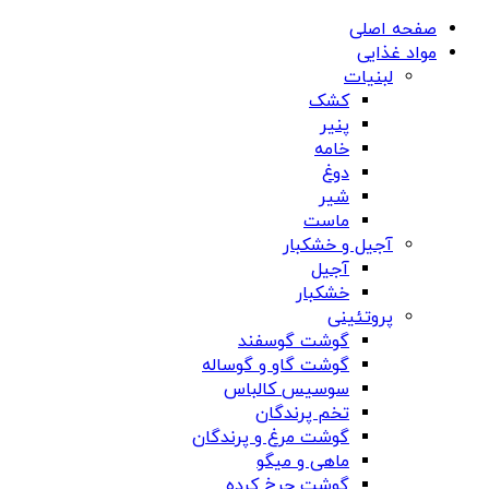
صفحه اصلی
مواد غذایی
لبنیات
کشک
پنیر
خامه
دوغ
شیر
ماست
آجیل و خشکبار
آجیل
خشکبار
پروتئینی
گوشت گوسفند
گوشت گاو و گوساله
سوسیس کالباس
تخم پرندگان
گوشت مرغ و پرندگان
ماهی و میگو
گوشت چرخ کرده