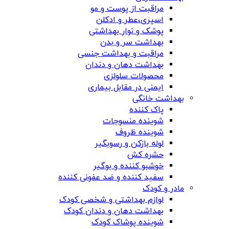
مراقبت از پوست و مو
اسپری،عطر و ادکلن
پوشک و نوار بهداشتی
بهداشت سر و بدن
مراقبت و بهداشت جنسی
بهداشت دهان و دندان
محصولات سلولزی
ایمنی در مقابل بیماری
بهداشت خانگی
پاک کننده
شوینده منسوجات
شوینده ظروف
لوله بازکن و رسوبگیر
حشره کش
خوشبو کننده و بوگیر
سفید کننده و ضد عفونی کننده
مادر و کودک
لوازم بهداشتی و شخصی کودک
بهداشت دهان و دندان کودک
شوینده پوشاک کودک