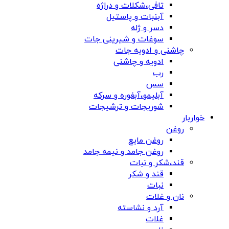
تافی،شکلات و دراژه
آبنبات و پاستیل
دسر و ژله
سوغات و شیرینی جات
چاشنی و ادویه جات
ادویه و چاشنی
رب
سس
آبلیمو،آبغوره و سرکه
شوریجات و ترشیجات
خواربار
روغن
روغن مایع
روغن جامد و نیمه جامد
قند،شکر و نبات
قند و شکر
نبات
نان و غلات
آرد و نشاسته
غلات