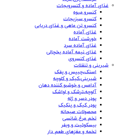
غذای آماده و کنسرویجات
کنسرو میوه
کنسرو سبزیجات
کنسرو تن ماهی و غذای دریایی
غذای آماده
خورشت آماده
غذای آماده سرد
غذای نیمه آماده یخچالی
غذای کنسروی
شیرینی و تنقلات
اسنک،چیپس و پفک
شیرینی،کیک و کلوچه
آدامس و خوشبو کننده دهان
آلوچه،ترشک و لواشک
پودر دسر و ژله
پودر کیک و پنکیک
محصولات صبحانه
تخم مرغ شانسی
بیسکوئیت و ویفر
تخمه و مغزهای طعم دار