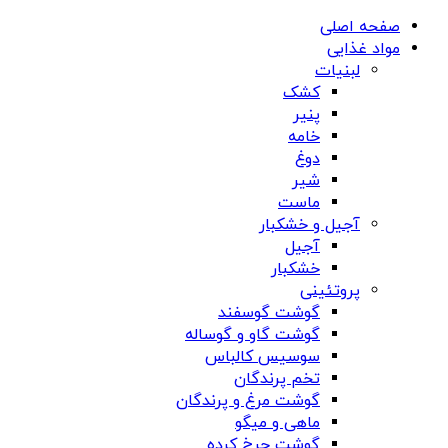
صفحه اصلی
مواد غذایی
لبنیات
کشک
پنیر
خامه
دوغ
شیر
ماست
آجیل و خشکبار
آجیل
خشکبار
پروتئینی
گوشت گوسفند
گوشت گاو و گوساله
سوسیس کالباس
تخم پرندگان
گوشت مرغ و پرندگان
ماهی و میگو
گوشت چرخ کرده