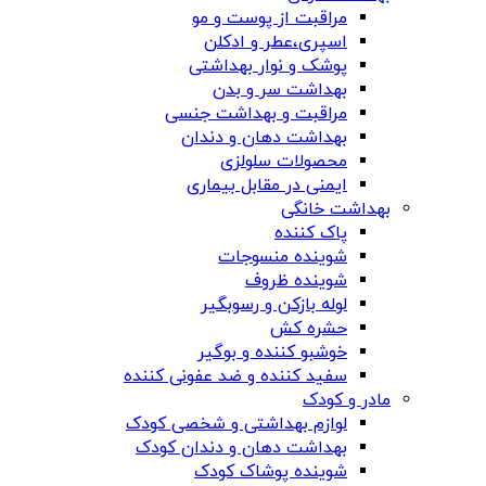
مراقبت از پوست و مو
اسپری،عطر و ادکلن
پوشک و نوار بهداشتی
بهداشت سر و بدن
مراقبت و بهداشت جنسی
بهداشت دهان و دندان
محصولات سلولزی
ایمنی در مقابل بیماری
بهداشت خانگی
پاک کننده
شوینده منسوجات
شوینده ظروف
لوله بازکن و رسوبگیر
حشره کش
خوشبو کننده و بوگیر
سفید کننده و ضد عفونی کننده
مادر و کودک
لوازم بهداشتی و شخصی کودک
بهداشت دهان و دندان کودک
شوینده پوشاک کودک