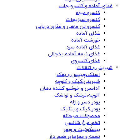
غذای آماده و کنسرویجات
کنسرو میوه
کنسرو سبزیجات
کنسرو تن ماهی و غذای دریایی
غذای آماده
خورشت آماده
غذای آماده سرد
غذای نیمه آماده یخچالی
غذای کنسروی
شیرینی و تنقلات
اسنک،چیپس و پفک
شیرینی،کیک و کلوچه
آدامس و خوشبو کننده دهان
آلوچه،ترشک و لواشک
پودر دسر و ژله
پودر کیک و پنکیک
محصولات صبحانه
تخم مرغ شانسی
بیسکوئیت و ویفر
تخمه و مغزهای طعم دار