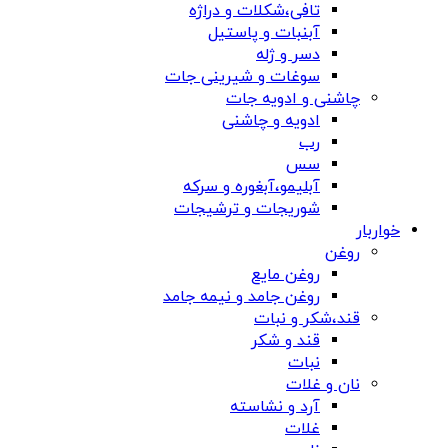
تافی،شکلات و دراژه
آبنبات و پاستیل
دسر و ژله
سوغات و شیرینی جات
چاشنی و ادویه جات
ادویه و چاشنی
رب
سس
آبلیمو،آبغوره و سرکه
شوریجات و ترشیجات
خواربار
روغن
روغن مایع
روغن جامد و نیمه جامد
قند،شکر و نبات
قند و شکر
نبات
نان و غلات
آرد و نشاسته
غلات