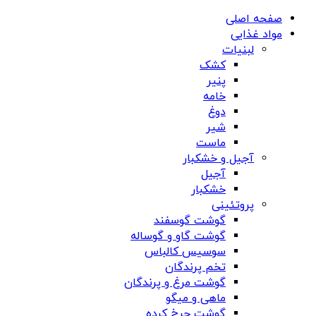
صفحه اصلی
مواد غذایی
لبنیات
کشک
پنیر
خامه
دوغ
شیر
ماست
آجیل و خشکبار
آجیل
خشکبار
پروتئینی
گوشت گوسفند
گوشت گاو و گوساله
سوسیس کالباس
تخم پرندگان
گوشت مرغ و پرندگان
ماهی و میگو
گوشت چرخ کرده