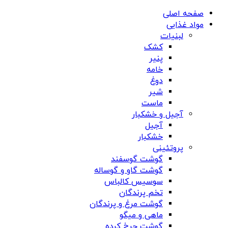
صفحه اصلی
مواد غذایی
لبنیات
کشک
پنیر
خامه
دوغ
شیر
ماست
آجیل و خشکبار
آجیل
خشکبار
پروتئینی
گوشت گوسفند
گوشت گاو و گوساله
سوسیس کالباس
تخم پرندگان
گوشت مرغ و پرندگان
ماهی و میگو
گوشت چرخ کرده