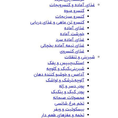
غذای آماده و کنسرویجات
کنسرو میوه
کنسرو سبزیجات
کنسرو تن ماهی و غذای دریایی
غذای آماده
خورشت آماده
غذای آماده سرد
غذای نیمه آماده یخچالی
غذای کنسروی
شیرینی و تنقلات
اسنک،چیپس و پفک
شیرینی،کیک و کلوچه
آدامس و خوشبو کننده دهان
آلوچه،ترشک و لواشک
پودر دسر و ژله
پودر کیک و پنکیک
محصولات صبحانه
تخم مرغ شانسی
بیسکوئیت و ویفر
تخمه و مغزهای طعم دار