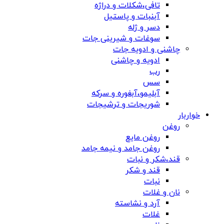
تافی،شکلات و دراژه
آبنبات و پاستیل
دسر و ژله
سوغات و شیرینی جات
چاشنی و ادویه جات
ادویه و چاشنی
رب
سس
آبلیمو،آبغوره و سرکه
شوریجات و ترشیجات
خواربار
روغن
روغن مایع
روغن جامد و نیمه جامد
قند،شکر و نبات
قند و شکر
نبات
نان و غلات
آرد و نشاسته
غلات