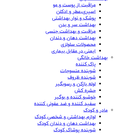
مراقبت از پوست و مو
اسپری،عطر و ادکلن
پوشک و نوار بهداشتی
بهداشت سر و بدن
مراقبت و بهداشت جنسی
بهداشت دهان و دندان
محصولات سلولزی
ایمنی در مقابل بیماری
بهداشت خانگی
پاک کننده
شوینده منسوجات
شوینده ظروف
لوله بازکن و رسوبگیر
حشره کش
خوشبو کننده و بوگیر
سفید کننده و ضد عفونی کننده
مادر و کودک
لوازم بهداشتی و شخصی کودک
بهداشت دهان و دندان کودک
شوینده پوشاک کودک