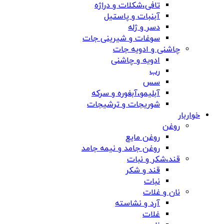
تافی،شکلات و دراژه
آبنبات و پاستیل
دسر و ژله
سوغات و شیرینی جات
چاشنی و ادویه جات
ادویه و چاشنی
رب
سس
آبلیمو،آبغوره و سرکه
شوریجات و ترشیجات
خواربار
روغن
روغن مایع
روغن جامد و نیمه جامد
قند،شکر و نبات
قند و شکر
نبات
نان و غلات
آرد و نشاسته
غلات