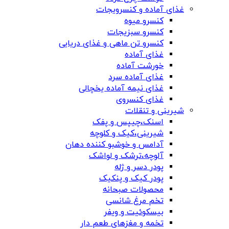
غذای آماده و کنسرویجات
کنسرو میوه
کنسرو سبزیجات
کنسرو تن ماهی و غذای دریایی
غذای آماده
خورشت آماده
غذای آماده سرد
غذای نیمه آماده یخچالی
غذای کنسروی
شیرینی و تنقلات
اسنک،چیپس و پفک
شیرینی،کیک و کلوچه
آدامس و خوشبو کننده دهان
آلوچه،ترشک و لواشک
پودر دسر و ژله
پودر کیک و پنکیک
محصولات صبحانه
تخم مرغ شانسی
بیسکوئیت و ویفر
تخمه و مغزهای طعم دار