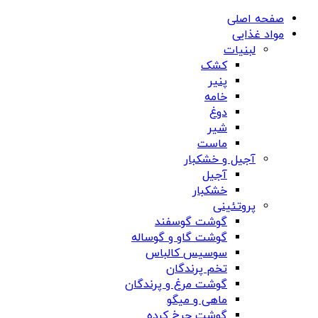
صفحه اصلی
مواد غذایی
لبنیات
کشک
پنیر
خامه
دوغ
شیر
ماست
آجیل و خشکبار
آجیل
خشکبار
پروتئینی
گوشت گوسفند
گوشت گاو و گوساله
سوسیس کالباس
تخم پرندگان
گوشت مرغ و پرندگان
ماهی و میگو
گوشت چرخ کرده