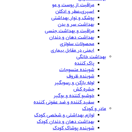
مراقبت از پوست و مو
اسپری،عطر و ادکلن
پوشک و نوار بهداشتی
بهداشت سر و بدن
مراقبت و بهداشت جنسی
بهداشت دهان و دندان
محصولات سلولزی
ایمنی در مقابل بیماری
بهداشت خانگی
پاک کننده
شوینده منسوجات
شوینده ظروف
لوله بازکن و رسوبگیر
حشره کش
خوشبو کننده و بوگیر
سفید کننده و ضد عفونی کننده
مادر و کودک
لوازم بهداشتی و شخصی کودک
بهداشت دهان و دندان کودک
شوینده پوشاک کودک