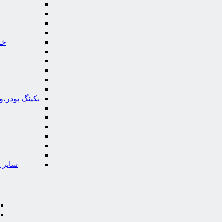
خا
بکینگ پودر،
سایر ا