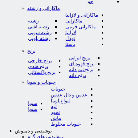
جو
ماکارانی و رشته
ماکارانی و لازانیا
ماکارانی
رشته
ماکارانی فرمی
رشته آشی
لازانیا
رشته سوپی
نودل
رشته پلویی
پاستا
برنج
برنج ایرانی
برنج خارجی
برنج قهوه ای
برنج هندی
برنج نیم دانه
برنج پاکستانی
برنج دانه
حبوبات و سویا
حبوبات
عدس و دال عدس
انواع لوبیا
سویا
لپه
سویا
نخود
ماش
حبوبات مخلوط
نوشیدنی و دمنوش
نوشیدنی های گرم