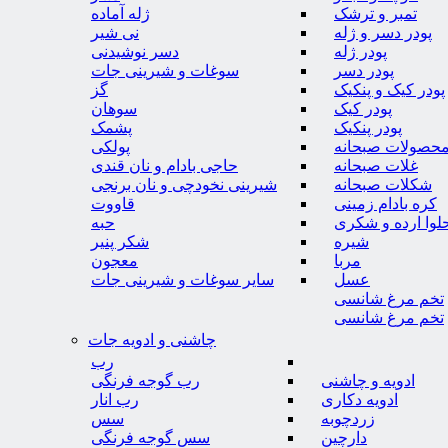
تمبر و ترشک
ژله آماده
پودر دسر و ژله
نی شیر
پودر ژله
دسر نوشیدنی
پودر دسر
سوغات و شیرینی جات
پودر کیک و پنکیک
گز
پودر کیک
سوهان
پودر پنکیک
پشمک
حصولات صبحانه
پولکی
غلات صبحانه
حاجی بادام و نان قندی
شکلات صبحانه
شیرینی نخودچی و نان برنجی
کره بادام زمینی
قاووت
لوا ارده و شکری
حبه
شیره
شکر پنیر
مربا
معجون
عسل
سایر سوغات و شیرینی جات
تخم مرغ شانسی
تخم مرغ شانسی
چاشنی و ادویه جات
رب
ادویه و چاشنی
رب گوجه فرنگی
ادویه دکاری
رب انار
زردچوبه
سس
دارچین
سس گوجه فرنگی