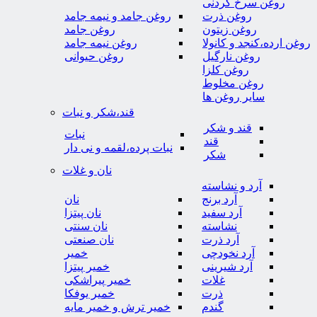
روغن سرخ کردنی
روغن ذرت
روغن جامد و نیمه جامد
روغن زیتون
روغن جامد
روغن ارده،کنجد و کانولا
روغن نیمه جامد
روغن نارگیل
روغن حیوانی
روغن کلزا
روغن مخلوط
سایر روغن ها
قند،شکر و نبات
قند و شکر
نبات
قند
نبات پرده،لقمه و نی دار
شکر
نان و غلات
آرد و نشاسته
آرد برنج
نان
آرد سفید
نان پیتزا
نشاسته
نان سنتی
آرد ذرت
نان صنعتی
آرد نخودچی
خمیر
آرد شیرینی
خمیر پیتزا
غلات
خمیر پیراشکی
ذرت
خمیر یوفکا
گندم
خمیر ترش و خمیر مایه