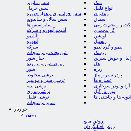
نمک
سس مایونز
انواع فلفل
سس خردل
زعفران
سس فرانسوی و هزار جزیره
سماق
سس سالاد و ساندویچ
کشیر و تخم شربتی
سایر سس ها
گل محمدی
آبلیمو،آبغوره و سرکه
آویشن
آبلیمو
زنجبیل
آبغوره
لیمو و گرد لیمو
سرکه
زرشک
شوریجات و ترشیجات
وانیل و جوش شیرین
خیار شور
هل
زیتون شور و پرورده
زیره
شور
پودر سیر و پیاز
ترشی مخلوط
عصاره ها
ترشی سیر و موسیر
آرد و پودر سوخاری
ترشی لیته
پودر نارگیل
ترشی بندری
دویه ها و چاشنی ها
ترشی فلفل
سایر ترشیجات
خواربار
روغن
روغن مایع
روغن آفتابگردان