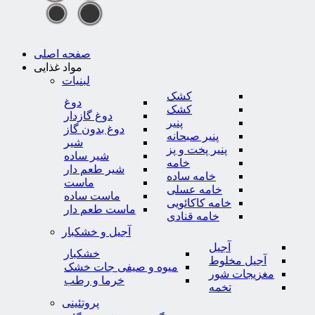
صفحه اصلی
مواد غذایی
لبنیات
کشک
دوغ
کشک
دوغ گازدار
پنیر
دوغ بدون گاز
پنیر صبحانه
شیر
پنیر پخت و پز
شیر ساده
خامه
شیر طعم دار
خامه ساده
ماست
خامه عسلی
ماست ساده
خامه کاکائویی
ماست طعم دار
خامه قنادی
آجیل و خشکبار
آجیل
خشکبار
آجیل مخلوط
میوه و صیفی جات خشک
مغزیجات شور
خرما و رطب
تخمه
پروتئینی