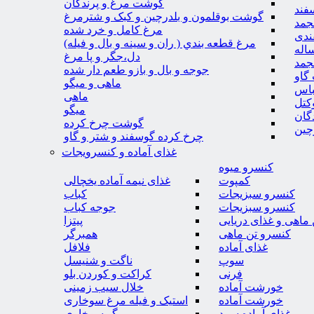
گوشت مرغ و پرندگان
فند
گوشت بوقلمون و بلدرچین و کبک و شترمرغ
جمد
مرغ کامل و خرد شده
ندی
مرغ قطعه بندي ( ران و سينه و بال و فيله)
اله
دل،جگر و پا مرغ
جمد
جوجه و بال و بازو طعم دار شده
گاو
ماهی و میگو
باس
ماهی
کتل
میگو
گان
گوشت چرخ کرده
چین
چرخ کرده گوسفند و شتر و گاو
غذای آماده و کنسرویجات
کنسرو میوه
کمپوت
غذای نیمه آماده یخچالی
کنسرو سبزیجات
کباب
کنسرو سبزیجات
جوجه کباب
ماهی و غذای دریایی
پیتزا
کنسرو تن ماهی
همبرگر
غذای آماده
فلافل
سوپ
ناگت و شنیسل
فرنی
کراکت و کوردن بلو
خورشت آماده
خلال سیب زمینی
خورشت آماده
استیک و فیله مرغ سوخاری
غذای آماده سرد
میگو سوخاری