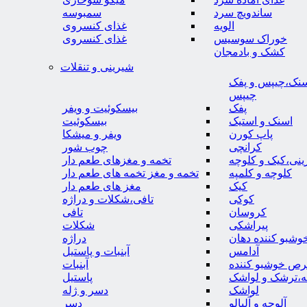
ساندویچ سرد
سمبوسه
الویه
غذای کنسروی
خوراک سوسیس
غذای کنسروی
کشک و بادمجان
شیرینی و تنقلات
نک،چیپس و پفک
چیپس
پفک
بیسکوئیت و ویفر
اسنک و استیک
بیسکوئیت
پاپ کورن
ویفر و میشکا
کرانچی
چوب شور
نی،کیک و کلوچه
تخمه و مغزهای طعم دار
کلوچه و کلمپه
تخمه و مغز تخمه های طعم دار
کیک
مغز های طعم دار
کوکی
تافی،شکلات و دراژه
کروسان
تافی
پیراشکی
شکلات
وشبو کننده دهان
دراژه
آدامس
آبنبات و پاستیل
رص خوشبو کننده
آبنبات
ه،ترشک و لواشک
پاستیل
لواشک
دسر و ژله
آلوچه و آلبالو
دسر