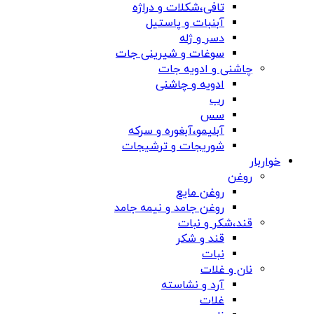
تافی،شکلات و دراژه
آبنبات و پاستیل
دسر و ژله
سوغات و شیرینی جات
چاشنی و ادویه جات
ادویه و چاشنی
رب
سس
آبلیمو،آبغوره و سرکه
شوریجات و ترشیجات
خواربار
روغن
روغن مایع
روغن جامد و نیمه جامد
قند،شکر و نبات
قند و شکر
نبات
نان و غلات
آرد و نشاسته
غلات