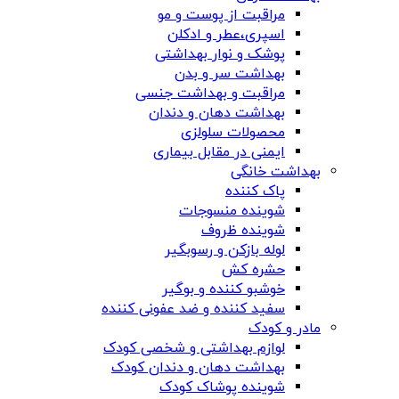
مراقبت از پوست و مو
اسپری،عطر و ادکلن
پوشک و نوار بهداشتی
بهداشت سر و بدن
مراقبت و بهداشت جنسی
بهداشت دهان و دندان
محصولات سلولزی
ایمنی در مقابل بیماری
بهداشت خانگی
پاک کننده
شوینده منسوجات
شوینده ظروف
لوله بازکن و رسوبگیر
حشره کش
خوشبو کننده و بوگیر
سفید کننده و ضد عفونی کننده
مادر و کودک
لوازم بهداشتی و شخصی کودک
بهداشت دهان و دندان کودک
شوینده پوشاک کودک