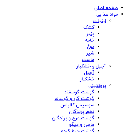
صفحه اصلی
مواد غذایی
لبنیات
کشک
پنیر
خامه
دوغ
شیر
ماست
آجیل و خشکبار
آجیل
خشکبار
پروتئینی
گوشت گوسفند
گوشت گاو و گوساله
سوسیس کالباس
تخم پرندگان
گوشت مرغ و پرندگان
ماهی و میگو
گوشت چرخ کرده