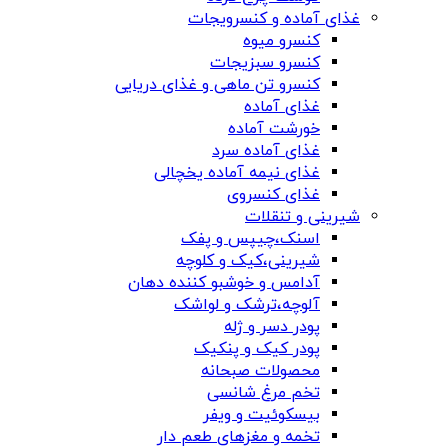
غذای آماده و کنسرویجات
کنسرو میوه
کنسرو سبزیجات
کنسرو تن ماهی و غذای دریایی
غذای آماده
خورشت آماده
غذای آماده سرد
غذای نیمه آماده یخچالی
غذای کنسروی
شیرینی و تنقلات
اسنک،چیپس و پفک
شیرینی،کیک و کلوچه
آدامس و خوشبو کننده دهان
آلوچه،ترشک و لواشک
پودر دسر و ژله
پودر کیک و پنکیک
محصولات صبحانه
تخم مرغ شانسی
بیسکوئیت و ویفر
تخمه و مغزهای طعم دار