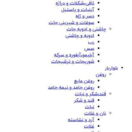
تافی،شکلات و دراژه
آبنبات و پاستیل
دسر و ژله
سوغات و شیرینی جات
چاشنی و ادویه جات
ادویه و چاشنی
رب
سس
آبلیمو،آبغوره و سرکه
شوریجات و ترشیجات
خواربار
روغن
روغن مایع
روغن جامد و نیمه جامد
قند،شکر و نبات
قند و شکر
نبات
نان و غلات
آرد و نشاسته
غلات