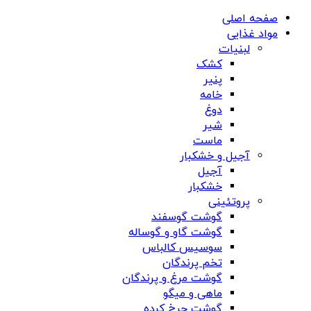
صفحه اصلی
مواد غذایی
لبنیات
کشک
پنیر
خامه
دوغ
شیر
ماست
آجیل و خشکبار
آجیل
خشکبار
پروتئینی
گوشت گوسفند
گوشت گاو و گوساله
سوسیس کالباس
تخم پرندگان
گوشت مرغ و پرندگان
ماهی و میگو
گوشت چرخ کرده