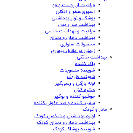
مراقبت از پوست و مو
اسپری،عطر و ادکلن
پوشک و نوار بهداشتی
بهداشت سر و بدن
مراقبت و بهداشت جنسی
بهداشت دهان و دندان
محصولات سلولزی
ایمنی در مقابل بیماری
بهداشت خانگی
پاک کننده
شوینده منسوجات
شوینده ظروف
لوله بازکن و رسوبگیر
حشره کش
خوشبو کننده و بوگیر
سفید کننده و ضد عفونی کننده
مادر و کودک
لوازم بهداشتی و شخصی کودک
بهداشت دهان و دندان کودک
شوینده پوشاک کودک