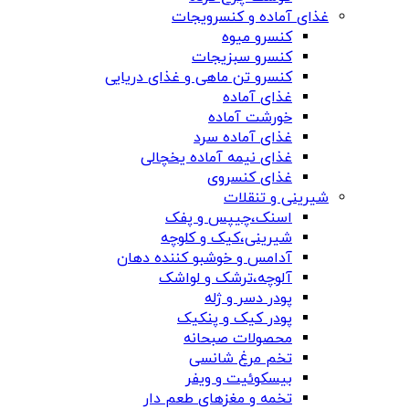
غذای آماده و کنسرویجات
کنسرو میوه
کنسرو سبزیجات
کنسرو تن ماهی و غذای دریایی
غذای آماده
خورشت آماده
غذای آماده سرد
غذای نیمه آماده یخچالی
غذای کنسروی
شیرینی و تنقلات
اسنک،چیپس و پفک
شیرینی،کیک و کلوچه
آدامس و خوشبو کننده دهان
آلوچه،ترشک و لواشک
پودر دسر و ژله
پودر کیک و پنکیک
محصولات صبحانه
تخم مرغ شانسی
بیسکوئیت و ویفر
تخمه و مغزهای طعم دار