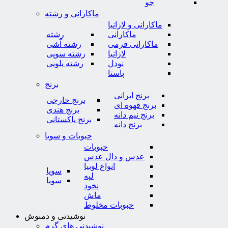
جو
ماکارانی و رشته
ماکارانی و لازانیا
ماکارانی
رشته
ماکارانی فرمی
رشته آشی
لازانیا
رشته سوپی
نودل
رشته پلویی
پاستا
برنج
برنج ایرانی
برنج خارجی
برنج قهوه ای
برنج هندی
برنج نیم دانه
برنج پاکستانی
برنج دانه
حبوبات و سویا
حبوبات
عدس و دال عدس
انواع لوبیا
سویا
لپه
سویا
نخود
ماش
حبوبات مخلوط
نوشیدنی و دمنوش
نوشیدنی های گرم