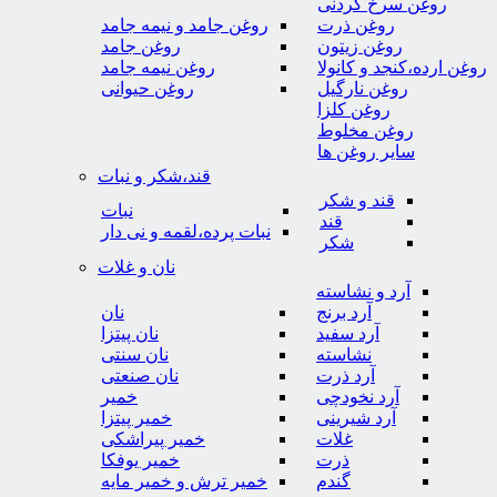
روغن سرخ کردنی
روغن ذرت
روغن جامد و نیمه جامد
روغن زیتون
روغن جامد
روغن ارده،کنجد و کانولا
روغن نیمه جامد
روغن نارگیل
روغن حیوانی
روغن کلزا
روغن مخلوط
سایر روغن ها
قند،شکر و نبات
قند و شکر
نبات
قند
نبات پرده،لقمه و نی دار
شکر
نان و غلات
آرد و نشاسته
آرد برنج
نان
آرد سفید
نان پیتزا
نشاسته
نان سنتی
آرد ذرت
نان صنعتی
آرد نخودچی
خمیر
آرد شیرینی
خمیر پیتزا
غلات
خمیر پیراشکی
ذرت
خمیر یوفکا
گندم
خمیر ترش و خمیر مایه