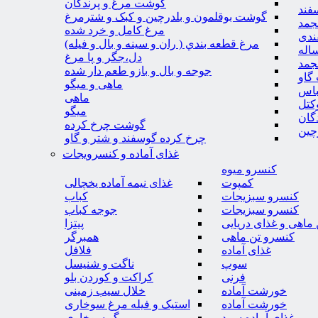
گوشت مرغ و پرندگان
فند
گوشت بوقلمون و بلدرچین و کبک و شترمرغ
جمد
مرغ کامل و خرد شده
ندی
مرغ قطعه بندي ( ران و سينه و بال و فيله)
اله
دل،جگر و پا مرغ
جمد
جوجه و بال و بازو طعم دار شده
گاو
ماهی و میگو
باس
ماهی
کتل
میگو
گان
گوشت چرخ کرده
چین
چرخ کرده گوسفند و شتر و گاو
غذای آماده و کنسرویجات
کنسرو میوه
کمپوت
غذای نیمه آماده یخچالی
کنسرو سبزیجات
کباب
کنسرو سبزیجات
جوجه کباب
ماهی و غذای دریایی
پیتزا
کنسرو تن ماهی
همبرگر
غذای آماده
فلافل
سوپ
ناگت و شنیسل
فرنی
کراکت و کوردن بلو
خورشت آماده
خلال سیب زمینی
خورشت آماده
استیک و فیله مرغ سوخاری
غذای آماده سرد
میگو سوخاری