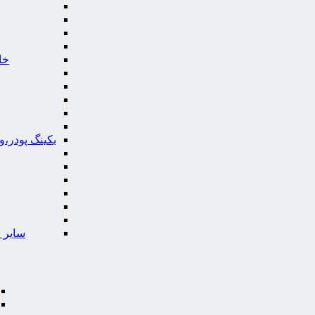
خا
بکینگ پودر،
سایر ا