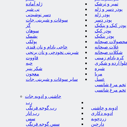
تمبر و ترشک
ژله آماده
پودر دسر و ژله
نی شیر
پودر ژله
دسر نوشیدنی
پودر دسر
سوغات و شیرینی جات
پودر کیک و پنکیک
گز
پودر کیک
سوهان
پودر پنکیک
پشمک
حصولات صبحانه
پولکی
غلات صبحانه
حاجی بادام و نان قندی
شکلات صبحانه
شیرینی نخودچی و نان برنجی
کره بادام زمینی
قاووت
لوا ارده و شکری
حبه
شیره
شکر پنیر
مربا
معجون
عسل
سایر سوغات و شیرینی جات
تخم مرغ شانسی
تخم مرغ شانسی
چاشنی و ادویه جات
رب
ادویه و چاشنی
رب گوجه فرنگی
ادویه دکاری
رب انار
زردچوبه
سس
دارچین
سس گوجه فرنگی