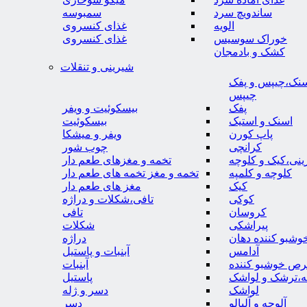
ساندویچ سرد
سمبوسه
الویه
غذای کنسروی
خوراک سوسیس
غذای کنسروی
کشک و بادمجان
شیرینی و تنقلات
نک،چیپس و پفک
چیپس
پفک
بیسکوئیت و ویفر
اسنک و استیک
بیسکوئیت
پاپ کورن
ویفر و میشکا
کرانچی
چوب شور
نی،کیک و کلوچه
تخمه و مغزهای طعم دار
کلوچه و کلمپه
تخمه و مغز تخمه های طعم دار
کیک
مغز های طعم دار
کوکی
تافی،شکلات و دراژه
کروسان
تافی
پیراشکی
شکلات
وشبو کننده دهان
دراژه
آدامس
آبنبات و پاستیل
رص خوشبو کننده
آبنبات
ه،ترشک و لواشک
پاستیل
لواشک
دسر و ژله
آلوچه و آلبالو
دسر