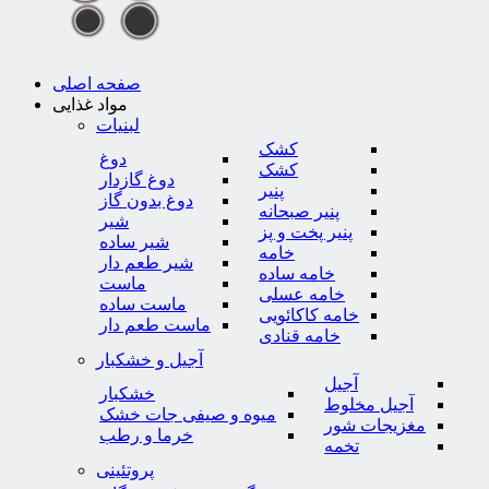
صفحه اصلی
مواد غذایی
لبنیات
کشک
دوغ
کشک
دوغ گازدار
پنیر
دوغ بدون گاز
پنیر صبحانه
شیر
پنیر پخت و پز
شیر ساده
خامه
شیر طعم دار
خامه ساده
ماست
خامه عسلی
ماست ساده
خامه کاکائویی
ماست طعم دار
خامه قنادی
آجیل و خشکبار
آجیل
خشکبار
آجیل مخلوط
میوه و صیفی جات خشک
مغزیجات شور
خرما و رطب
تخمه
پروتئینی