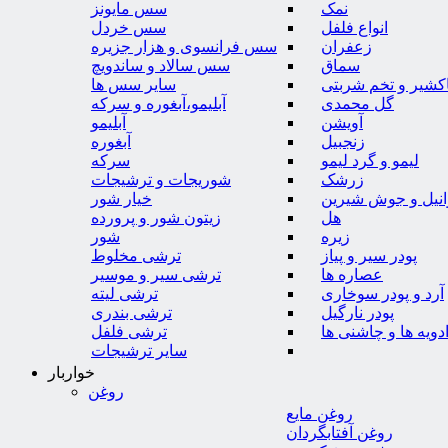
نمک
سس مایونز
انواع فلفل
سس خردل
زعفران
سس فرانسوی و هزار جزیره
سماق
سس سالاد و ساندویچ
کشیر و تخم شربتی
سایر سس ها
گل محمدی
آبلیمو،آبغوره و سرکه
آویشن
آبلیمو
زنجبیل
آبغوره
لیمو و گرد لیمو
سرکه
زرشک
شوریجات و ترشیجات
وانیل و جوش شیرین
خیار شور
هل
زیتون شور و پرورده
زیره
شور
پودر سیر و پیاز
ترشی مخلوط
عصاره ها
ترشی سیر و موسیر
آرد و پودر سوخاری
ترشی لیته
پودر نارگیل
ترشی بندری
دویه ها و چاشنی ها
ترشی فلفل
سایر ترشیجات
خواربار
روغن
روغن مایع
روغن آفتابگردان