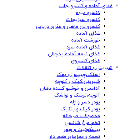
غذای آماده و کنسرویجات
کنسرو میوه
کنسرو سبزیجات
کنسرو تن ماهی و غذای دریایی
غذای آماده
خورشت آماده
غذای آماده سرد
غذای نیمه آماده یخچالی
غذای کنسروی
شیرینی و تنقلات
اسنک،چیپس و پفک
شیرینی،کیک و کلوچه
آدامس و خوشبو کننده دهان
آلوچه،ترشک و لواشک
پودر دسر و ژله
پودر کیک و پنکیک
محصولات صبحانه
تخم مرغ شانسی
بیسکوئیت و ویفر
تخمه و مغزهای طعم دار