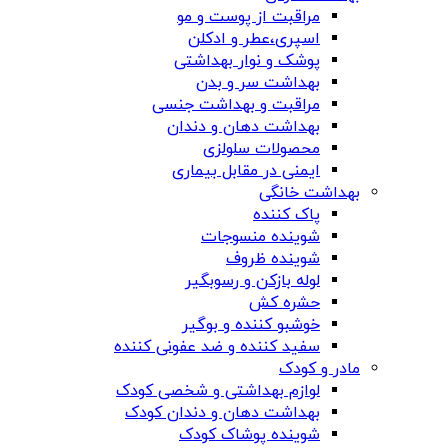
مراقبت از پوست و مو
اسپری،عطر و ادکلن
پوشک و نوار بهداشتی
بهداشت سر و بدن
مراقبت و بهداشت جنسی
بهداشت دهان و دندان
محصولات سلولزی
ایمنی در مقابل بیماری
بهداشت خانگی
پاک کننده
شوینده منسوجات
شوینده ظروف
لوله بازکن و رسوبگیر
حشره کش
خوشبو کننده و بوگیر
سفید کننده و ضد عفونی کننده
مادر و کودک
لوازم بهداشتی و شخصی کودک
بهداشت دهان و دندان کودک
شوینده پوشاک کودک