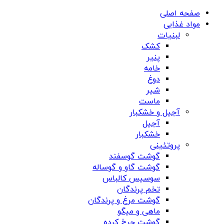
صفحه اصلی
مواد غذایی
لبنیات
کشک
پنیر
خامه
دوغ
شیر
ماست
آجیل و خشکبار
آجیل
خشکبار
پروتئینی
گوشت گوسفند
گوشت گاو و گوساله
سوسیس کالباس
تخم پرندگان
گوشت مرغ و پرندگان
ماهی و میگو
گوشت چرخ کرده