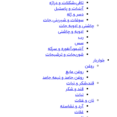
تافی،شکلات و دراژه
آبنبات و پاستیل
دسر و ژله
سوغات و شیرینی جات
چاشنی و ادویه جات
ادویه و چاشنی
رب
سس
آبلیمو،آبغوره و سرکه
شوریجات و ترشیجات
خواربار
روغن
روغن مایع
روغن جامد و نیمه جامد
قند،شکر و نبات
قند و شکر
نبات
نان و غلات
آرد و نشاسته
غلات