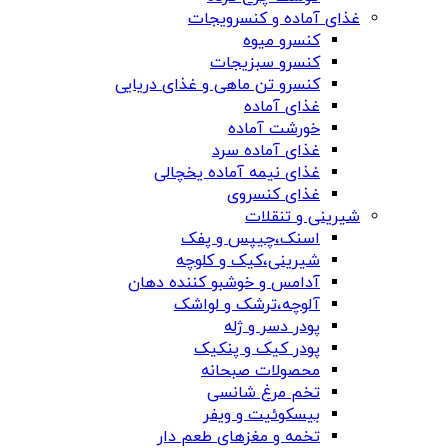
غذای آماده و کنسرویجات
کنسرو میوه
کنسرو سبزیجات
کنسرو تن ماهی و غذای دریایی
غذای آماده
خورشت آماده
غذای آماده سرد
غذای نیمه آماده یخچالی
غذای کنسروی
شیرینی و تنقلات
اسنک،چیپس و پفک
شیرینی،کیک و کلوچه
آدامس و خوشبو کننده دهان
آلوچه،ترشک و لواشک
پودر دسر و ژله
پودر کیک و پنکیک
محصولات صبحانه
تخم مرغ شانسی
بیسکوئیت و ویفر
تخمه و مغزهای طعم دار