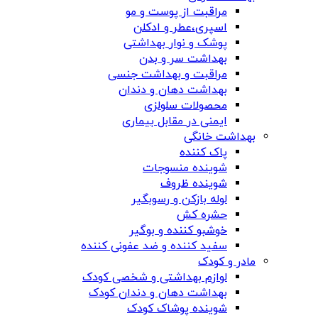
مراقبت از پوست و مو
اسپری،عطر و ادکلن
پوشک و نوار بهداشتی
بهداشت سر و بدن
مراقبت و بهداشت جنسی
بهداشت دهان و دندان
محصولات سلولزی
ایمنی در مقابل بیماری
بهداشت خانگی
پاک کننده
شوینده منسوجات
شوینده ظروف
لوله بازکن و رسوبگیر
حشره کش
خوشبو کننده و بوگیر
سفید کننده و ضد عفونی کننده
مادر و کودک
لوازم بهداشتی و شخصی کودک
بهداشت دهان و دندان کودک
شوینده پوشاک کودک