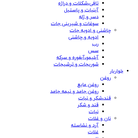
تافی،شکلات و دراژه
آبنبات و پاستیل
دسر و ژله
سوغات و شیرینی جات
چاشنی و ادویه جات
ادویه و چاشنی
رب
سس
آبلیمو،آبغوره و سرکه
شوریجات و ترشیجات
خواربار
روغن
روغن مایع
روغن جامد و نیمه جامد
قند،شکر و نبات
قند و شکر
نبات
نان و غلات
آرد و نشاسته
غلات