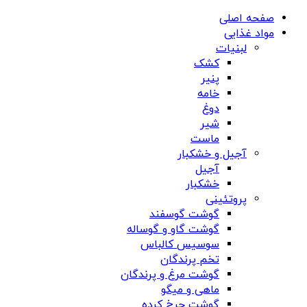
صفحه اصلی
مواد غذایی
لبنیات
کشک
پنیر
خامه
دوغ
شیر
ماست
آجیل و خشکبار
آجیل
خشکبار
پروتئینی
گوشت گوسفند
گوشت گاو و گوساله
سوسیس کالباس
تخم پرندگان
گوشت مرغ و پرندگان
ماهی و میگو
گوشت چرخ کرده