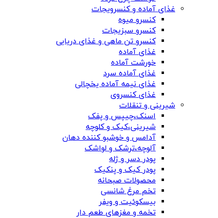
غذای آماده و کنسرویجات
کنسرو میوه
کنسرو سبزیجات
کنسرو تن ماهی و غذای دریایی
غذای آماده
خورشت آماده
غذای آماده سرد
غذای نیمه آماده یخچالی
غذای کنسروی
شیرینی و تنقلات
اسنک،چیپس و پفک
شیرینی،کیک و کلوچه
آدامس و خوشبو کننده دهان
آلوچه،ترشک و لواشک
پودر دسر و ژله
پودر کیک و پنکیک
محصولات صبحانه
تخم مرغ شانسی
بیسکوئیت و ویفر
تخمه و مغزهای طعم دار