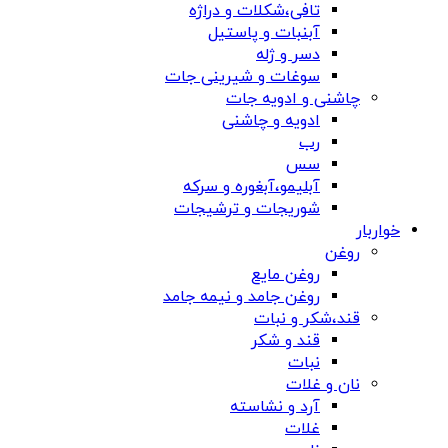
تافی،شکلات و دراژه
آبنبات و پاستیل
دسر و ژله
سوغات و شیرینی جات
چاشنی و ادویه جات
ادویه و چاشنی
رب
سس
آبلیمو،آبغوره و سرکه
شوریجات و ترشیجات
خواربار
روغن
روغن مایع
روغن جامد و نیمه جامد
قند،شکر و نبات
قند و شکر
نبات
نان و غلات
آرد و نشاسته
غلات