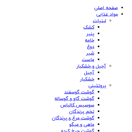
صفحه اصلی
مواد غذایی
لبنیات
کشک
پنیر
خامه
دوغ
شیر
ماست
آجیل و خشکبار
آجیل
خشکبار
پروتئینی
گوشت گوسفند
گوشت گاو و گوساله
سوسیس کالباس
تخم پرندگان
گوشت مرغ و پرندگان
ماهی و میگو
گوشت چرخ کرده