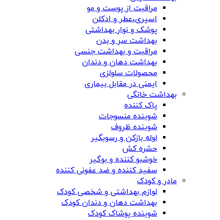
مراقبت از پوست و مو
اسپری،عطر و ادکلن
پوشک و نوار بهداشتی
بهداشت سر و بدن
مراقبت و بهداشت جنسی
بهداشت دهان و دندان
محصولات سلولزی
ایمنی در مقابل بیماری
بهداشت خانگی
پاک کننده
شوینده منسوجات
شوینده ظروف
لوله بازکن و رسوبگیر
حشره کش
خوشبو کننده و بوگیر
سفید کننده و ضد عفونی کننده
مادر و کودک
لوازم بهداشتی و شخصی کودک
بهداشت دهان و دندان کودک
شوینده پوشاک کودک