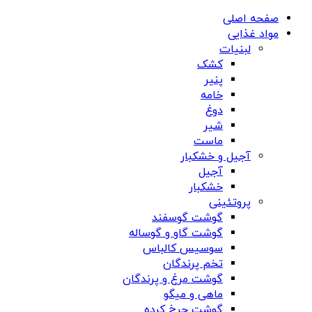
صفحه اصلی
مواد غذایی
لبنیات
کشک
پنیر
خامه
دوغ
شیر
ماست
آجیل و خشکبار
آجیل
خشکبار
پروتئینی
گوشت گوسفند
گوشت گاو و گوساله
سوسیس کالباس
تخم پرندگان
گوشت مرغ و پرندگان
ماهی و میگو
گوشت چرخ کرده