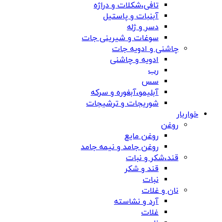
تافی،شکلات و دراژه
آبنبات و پاستیل
دسر و ژله
سوغات و شیرینی جات
چاشنی و ادویه جات
ادویه و چاشنی
رب
سس
آبلیمو،آبغوره و سرکه
شوریجات و ترشیجات
خواربار
روغن
روغن مایع
روغن جامد و نیمه جامد
قند،شکر و نبات
قند و شکر
نبات
نان و غلات
آرد و نشاسته
غلات