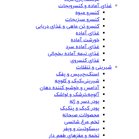
غذای آماده و کنسرویجات
کنسرو میوه
کنسرو سبزیجات
کنسرو تن ماهی و غذای دریایی
غذای آماده
خورشت آماده
غذای آماده سرد
غذای نیمه آماده یخچالی
غذای کنسروی
شیرینی و تنقلات
اسنک،چیپس و پفک
شیرینی،کیک و کلوچه
آدامس و خوشبو کننده دهان
آلوچه،ترشک و لواشک
پودر دسر و ژله
پودر کیک و پنکیک
محصولات صبحانه
تخم مرغ شانسی
بیسکوئیت و ویفر
تخمه و مغزهای طعم دار