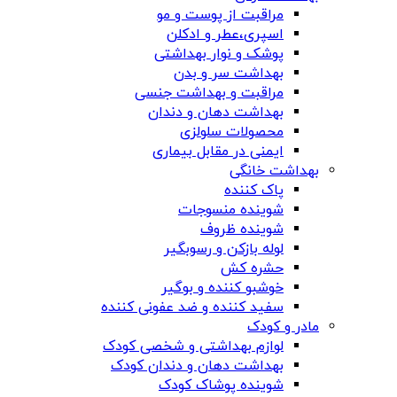
مراقبت از پوست و مو
اسپری،عطر و ادکلن
پوشک و نوار بهداشتی
بهداشت سر و بدن
مراقبت و بهداشت جنسی
بهداشت دهان و دندان
محصولات سلولزی
ایمنی در مقابل بیماری
بهداشت خانگی
پاک کننده
شوینده منسوجات
شوینده ظروف
لوله بازکن و رسوبگیر
حشره کش
خوشبو کننده و بوگیر
سفید کننده و ضد عفونی کننده
مادر و کودک
لوازم بهداشتی و شخصی کودک
بهداشت دهان و دندان کودک
شوینده پوشاک کودک