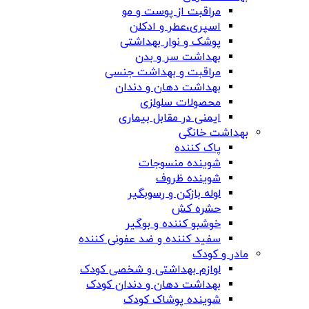
مراقبت از پوست و مو
اسپری،عطر و ادکلن
پوشک و نوار بهداشتی
بهداشت سر و بدن
مراقبت و بهداشت جنسی
بهداشت دهان و دندان
محصولات سلولزی
ایمنی در مقابل بیماری
بهداشت خانگی
پاک کننده
شوینده منسوجات
شوینده ظروف
لوله بازکن و رسوبگیر
حشره کش
خوشبو کننده و بوگیر
سفید کننده و ضد عفونی کننده
مادر و کودک
لوازم بهداشتی و شخصی کودک
بهداشت دهان و دندان کودک
شوینده پوشاک کودک