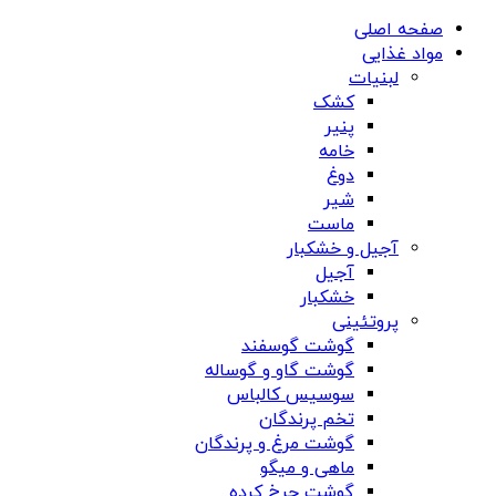
صفحه اصلی
مواد غذایی
لبنیات
کشک
پنیر
خامه
دوغ
شیر
ماست
آجیل و خشکبار
آجیل
خشکبار
پروتئینی
گوشت گوسفند
گوشت گاو و گوساله
سوسیس کالباس
تخم پرندگان
گوشت مرغ و پرندگان
ماهی و میگو
گوشت چرخ کرده