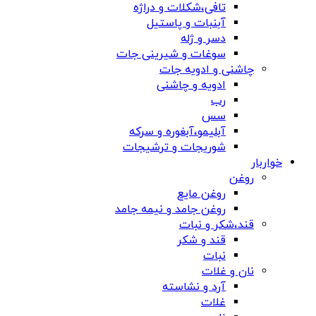
تافی،شکلات و دراژه
آبنبات و پاستیل
دسر و ژله
سوغات و شیرینی جات
چاشنی و ادویه جات
ادویه و چاشنی
رب
سس
آبلیمو،آبغوره و سرکه
شوریجات و ترشیجات
خواربار
روغن
روغن مایع
روغن جامد و نیمه جامد
قند،شکر و نبات
قند و شکر
نبات
نان و غلات
آرد و نشاسته
غلات