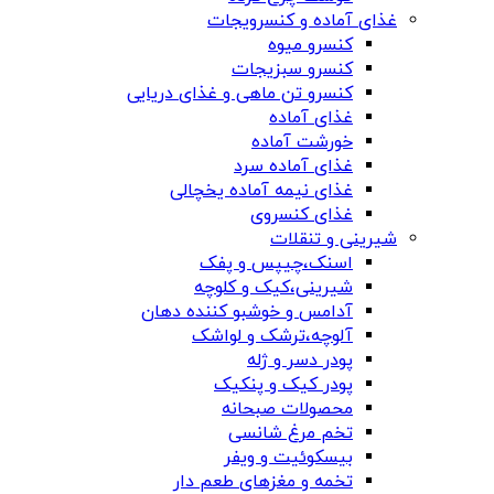
غذای آماده و کنسرویجات
کنسرو میوه
کنسرو سبزیجات
کنسرو تن ماهی و غذای دریایی
غذای آماده
خورشت آماده
غذای آماده سرد
غذای نیمه آماده یخچالی
غذای کنسروی
شیرینی و تنقلات
اسنک،چیپس و پفک
شیرینی،کیک و کلوچه
آدامس و خوشبو کننده دهان
آلوچه،ترشک و لواشک
پودر دسر و ژله
پودر کیک و پنکیک
محصولات صبحانه
تخم مرغ شانسی
بیسکوئیت و ویفر
تخمه و مغزهای طعم دار