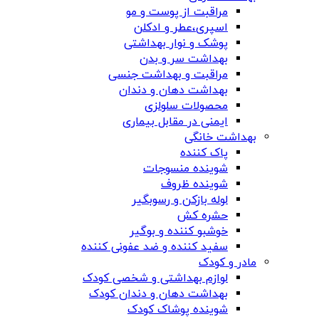
مراقبت از پوست و مو
اسپری،عطر و ادکلن
پوشک و نوار بهداشتی
بهداشت سر و بدن
مراقبت و بهداشت جنسی
بهداشت دهان و دندان
محصولات سلولزی
ایمنی در مقابل بیماری
بهداشت خانگی
پاک کننده
شوینده منسوجات
شوینده ظروف
لوله بازکن و رسوبگیر
حشره کش
خوشبو کننده و بوگیر
سفید کننده و ضد عفونی کننده
مادر و کودک
لوازم بهداشتی و شخصی کودک
بهداشت دهان و دندان کودک
شوینده پوشاک کودک