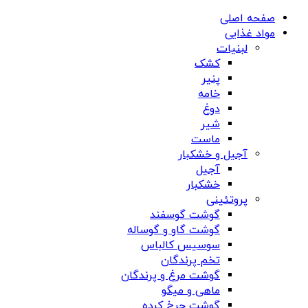
صفحه اصلی
مواد غذایی
لبنیات
کشک
پنیر
خامه
دوغ
شیر
ماست
آجیل و خشکبار
آجیل
خشکبار
پروتئینی
گوشت گوسفند
گوشت گاو و گوساله
سوسیس کالباس
تخم پرندگان
گوشت مرغ و پرندگان
ماهی و میگو
گوشت چرخ کرده