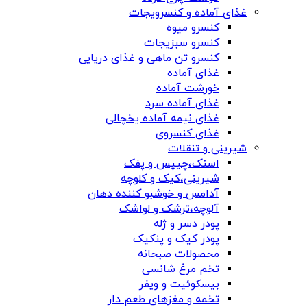
غذای آماده و کنسرویجات
کنسرو میوه
کنسرو سبزیجات
کنسرو تن ماهی و غذای دریایی
غذای آماده
خورشت آماده
غذای آماده سرد
غذای نیمه آماده یخچالی
غذای کنسروی
شیرینی و تنقلات
اسنک،چیپس و پفک
شیرینی،کیک و کلوچه
آدامس و خوشبو کننده دهان
آلوچه،ترشک و لواشک
پودر دسر و ژله
پودر کیک و پنکیک
محصولات صبحانه
تخم مرغ شانسی
بیسکوئیت و ویفر
تخمه و مغزهای طعم دار