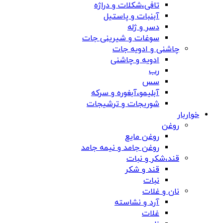
تافی،شکلات و دراژه
آبنبات و پاستیل
دسر و ژله
سوغات و شیرینی جات
چاشنی و ادویه جات
ادویه و چاشنی
رب
سس
آبلیمو،آبغوره و سرکه
شوریجات و ترشیجات
خواربار
روغن
روغن مایع
روغن جامد و نیمه جامد
قند،شکر و نبات
قند و شکر
نبات
نان و غلات
آرد و نشاسته
غلات